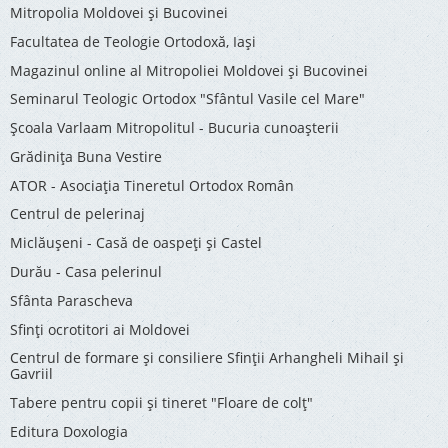
Mitropolia Moldovei și Bucovinei
Facultatea de Teologie Ortodoxă, Iaşi
Magazinul online al Mitropoliei Moldovei și Bucovinei
Seminarul Teologic Ortodox "Sfântul Vasile cel Mare"
Şcoala Varlaam Mitropolitul - Bucuria cunoaşterii
Grădinița Buna Vestire
ATOR - Asociaţia Tineretul Ortodox Român
Centrul de pelerinaj
Miclăușeni - Casă de oaspeţi şi Castel
Durău - Casa pelerinul
Sfânta Parascheva
Sfinți ocrotitori ai Moldovei
Centrul de formare și consiliere Sfinții Arhangheli Mihail și
Gavriil
Tabere pentru copii şi tineret "Floare de colţ"
Editura Doxologia