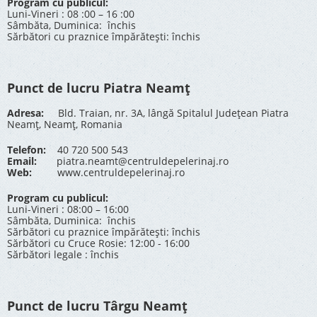
Program cu publicul:
Luni-Vineri : 08 :00 – 16 :00
Sâmbăta, Duminica: închis
Sărbători cu praznice împărătești: închis
Punct de lucru Piatra Neamț
Adresa:
Bld. Traian, nr. 3A, lângă Spitalul Județean Piatra
Neamț, Neamț, Romania
Telefon:
40 720 500 543
Email:
piatra.neamt@centruldepelerinaj.ro
Web:
www.centruldepelerinaj.ro
Program cu publicul:
Luni-Vineri : 08:00 – 16:00
Sâmbăta, Duminica: închis
Sărbători cu praznice împărătești: închis
Sărbători cu Cruce Rosie: 12:00 - 16:00
Sărbători legale : închis
Punct de lucru Târgu Neamț