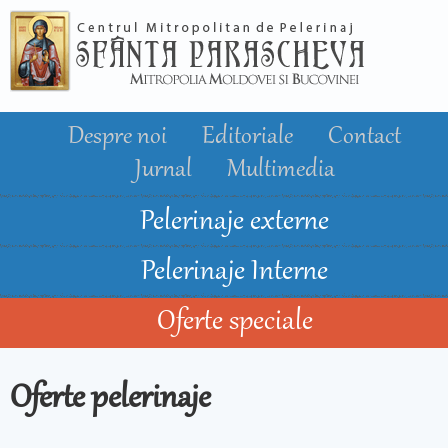
Mergi la
conţinutul
principal
Despre noi
Editoriale
Contact
Jurnal
Multimedia
Pelerinaje externe
Pelerinaje Interne
Oferte speciale
Oferte pelerinaje