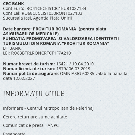
CEC BANK
Cont Euro: RO41CECEIS10C1EUR1027184
Cont Lei: RO68CECEIS1030RON1027133
Sucursala Iasi, Agentia Piata Unirii
Date bancare: PROVITUR ROMANIA (pentru plata
ASIGURARILOR MEDICALE)
FUNDATIA PROMOVAREA SI VALORIZAREA IDENTITATII
TURISMULUI DIN ROMANIA “PROVITUR ROMANIA”
BT BANK
LEI: RO83BTRLRONCRT0T1F7A2101
Numar brevet de turism:
16421 / 19.04.2010
Numar licenta de turism:
1379/ 06.03.2019
Numar polita de asigurare:
OMNIASIG 60285 valabila pana la
data 12.02.2027
INFORMAŢII UTILE
Informare - Centrul Mitropolitan de Pelerinaj
Cerere returnare sume achitate
Comunicat de presă - ANPC
Pașapoarte