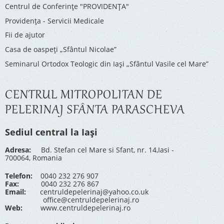
Centrul de Conferinţe "PROVIDENŢA"
Providenţa - Servicii Medicale
Fii de ajutor
Casa de oaspeți „Sfântul Nicolae”
Seminarul Ortodox Teologic din Iași „Sfântul Vasile cel Mare”
CENTRUL MITROPOLITAN DE
PELERINAJ SFÂNTA PARASCHEVA
Sediul central la Iași
Adresa:
Bd. Stefan cel Mare si Sfant, nr. 14,Iasi -
700064, Romania
Telefon:
0040 232 276 907
Fax:
0040 232 276 867
Email:
centruldepelerinaj@yahoo.co.uk
office@centruldepelerinaj.ro
Web:
www.centruldepelerinaj.ro