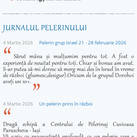
JURNALUL PELERINULUI
4 Martie 2026
Pelerin grup Israel 21 - 28 februarie 2026
Sărut mâna și mulțumim pentru tot. A fost o
experiență de neuitat pentru toți. Chiar și bonus am avut.
S-ar putea să-mi doresc să merg mai des în Israel în vreme
de război (glumesc,desigur).Oricum de la grupul Dorohoi
aveți un 10+.
4 Martie 2026
Un pelerin prins în război
Dragă echipă a Centrului de Pelerinaj Cuvioasa
Parascheva - Iași
Vă scriu cu recunoștință profundă, ca un pelerin care a