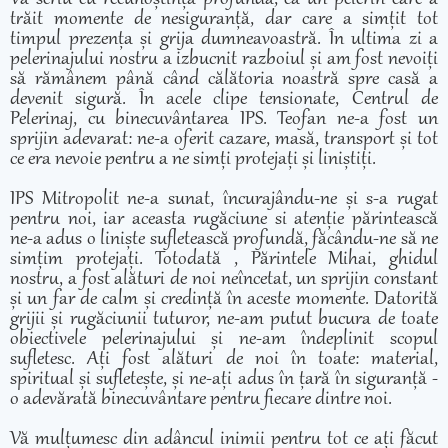
trăit momente de nesiguranță, dar care a simțit tot
timpul prezența și grija dumneavoastră. În ultima zi a
pelerinajului nostru a izbucnit razboiul și am fost nevoiți
să rămânem până când călătoria noastră spre casă a
devenit sigură. În acele clipe tensionate, Centrul de
Pelerinaj, cu binecuvântarea IPS. Teofan ne-a fost un
sprijin adevarat: ne-a oferit cazare, masă, transport și tot
ce era nevoie pentru a ne simți protejați și liniștiți.
IPS Mitropolit ne-a sunat, încurajându-ne și s-a rugat
pentru noi, iar aceasta rugăciune si atenție părintească
ne-a adus o liniște sufletească profundă, făcându-ne să ne
simțim protejați. Totodată , Părintele Mihai, ghidul
nostru, a fost alături de noi neîncetat, un sprijin constant
și un far de calm și credință în aceste momente. Datorită
grijii și rugăciunii tuturor, ne-am putut bucura de toate
obiectivele pelerinajului și ne-am îndeplinit scopul
sufletesc. Ați fost alături de noi în toate: material,
spiritual și sufletește, și ne-ați adus în țară în siguranță -
o adevărată binecuvântare pentru fiecare dintre noi.
Vă mulțumesc din adâncul inimii pentru tot ce ați făcut