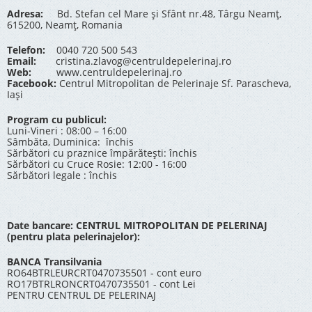
Adresa:
Bd. Stefan cel Mare și Sfânt nr.48, Târgu Neamț,
615200, Neamț, Romania
Telefon:
0040 720 500 543
Email:
cristina.zlavog@centruldepelerinaj.ro
Web:
www.centruldepelerinaj.ro
Facebook:
Centrul Mitropolitan de Pelerinaje Sf. Parascheva,
Iași
Program cu publicul:
Luni-Vineri : 08:00 – 16:00
Sâmbăta, Duminica: închis
Sărbători cu praznice împărătești: închis
Sărbători cu Cruce Rosie: 12:00 - 16:00
Sărbători legale : închis
Date bancare: CENTRUL MITROPOLITAN DE PELERINAJ
(pentru plata pelerinajelor):
BANCA Transilvania
RO64BTRLEURCRT0470735501 - cont euro
RO17BTRLRONCRT0470735501 - cont Lei
PENTRU CENTRUL DE PELERINAJ