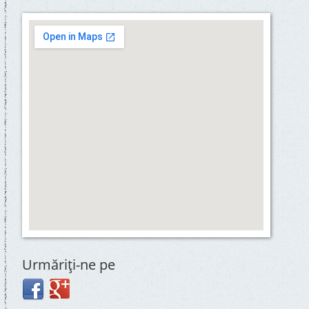
Urmăriţi-ne pe