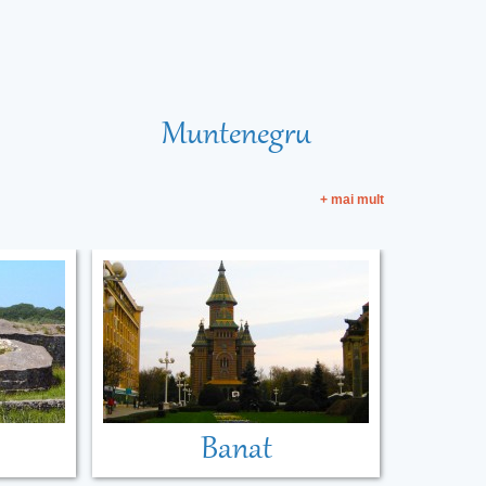
Muntenegru
+ mai mult
Banat