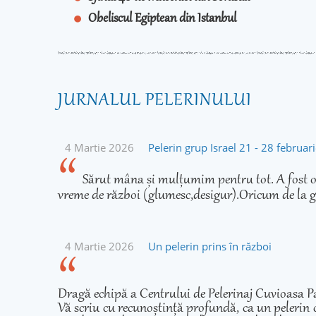
Obeliscul Egiptean din Istanbul
JURNALUL PELERINULUI
4 Martie 2026
Pelerin grup Israel 21 - 28 februa
Sărut mâna și mulțumim pentru tot. A fost o 
vreme de război (glumesc,desigur).Oricum de la g
4 Martie 2026
Un pelerin prins în război
Dragă echipă a Centrului de Pelerinaj Cuvioasa Pa
Vă scriu cu recunoștință profundă, ca un pelerin 