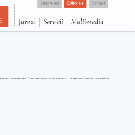
Despre noi
Editoriale
Contact
E
Jurnal
Servicii
Multimedia