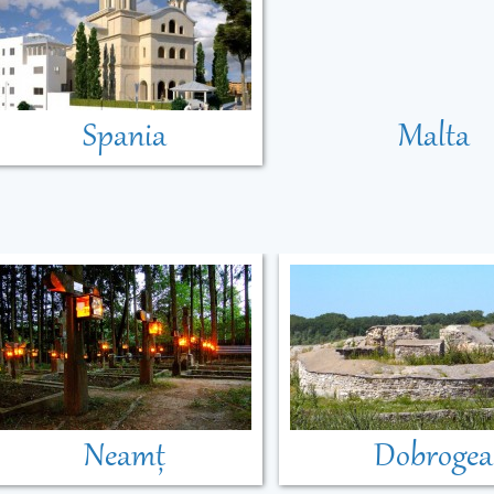
Spania
Malta
Neamț
Dobrogea