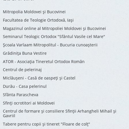
Mitropolia Moldovei și Bucovinei
Facultatea de Teologie Ortodoxă, Iaşi
Magazinul online al Mitropoliei Moldovei și Bucovinei
Seminarul Teologic Ortodox "Sfântul Vasile cel Mare"
Şcoala Varlaam Mitropolitul - Bucuria cunoaşterii
Grădinița Buna Vestire
ATOR - Asociaţia Tineretul Ortodox Român
Centrul de pelerinaj
Miclăușeni - Casă de oaspeţi şi Castel
Durău - Casa pelerinul
Sfânta Parascheva
Sfinți ocrotitori ai Moldovei
Centrul de formare și consiliere Sfinții Arhangheli Mihail și
Gavriil
Tabere pentru copii şi tineret "Floare de colţ"