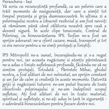
Parascheva - Iași
Vă scriu cu recunoștință profundă, ca un pelerin care a
trăit momente de nesiguranță, dar care a simțit tot
timpul prezența și grija dumneavoastră. În ultima zi a
pelerinajului nostru a izbucnit razboiul și am fost nevoiți
să rămânem până când călătoria noastră spre casă a
devenit sigură. În acele clipe tensionate, Centrul de
Pelerinaj, cu binecuvântarea IPS. Teofan ne-a fost un
sprijin adevarat: ne-a oferit cazare, masă, transport și tot
ce era nevoie pentru a ne simți protejați și liniștiți.
IPS Mitropolit ne-a sunat, încurajându-ne și s-a rugat
pentru noi, iar aceasta rugăciune si atenție părintească
ne-a adus o liniște sufletească profundă, făcându-ne să ne
simțim protejați. Totodată , Părintele Mihai, ghidul
nostru, a fost alături de noi neîncetat, un sprijin constant
și un far de calm și credință în aceste momente. Datorită
grijii și rugăciunii tuturor, ne-am putut bucura de toate
obiectivele pelerinajului și ne-am îndeplinit scopul
sufletesc. Ați fost alături de noi în toate: material,
spiritual și sufletește, și ne-ați adus în țară în siguranță -
o adevărată binecuvântare pentru fiecare dintre noi.