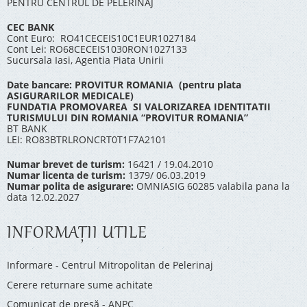
PENTRU CENTRUL DE PELERINAJ
CEC BANK
Cont Euro: RO41CECEIS10C1EUR1027184
Cont Lei: RO68CECEIS1030RON1027133
Sucursala Iasi, Agentia Piata Unirii
Date bancare: PROVITUR ROMANIA (pentru plata
ASIGURARILOR MEDICALE)
FUNDATIA PROMOVAREA SI VALORIZAREA IDENTITATII
TURISMULUI DIN ROMANIA “PROVITUR ROMANIA”
BT BANK
LEI: RO83BTRLRONCRT0T1F7A2101
Numar brevet de turism:
16421 / 19.04.2010
Numar licenta de turism:
1379/ 06.03.2019
Numar polita de asigurare:
OMNIASIG 60285 valabila pana la
data 12.02.2027
INFORMAŢII UTILE
Informare - Centrul Mitropolitan de Pelerinaj
Cerere returnare sume achitate
Comunicat de presă - ANPC