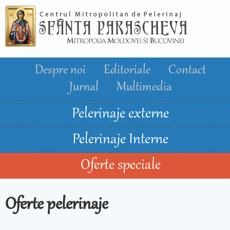
Mergi la
conţinutul
principal
Despre noi
Editoriale
Contact
Jurnal
Multimedia
Pelerinaje externe
Pelerinaje Interne
Oferte speciale
Oferte pelerinaje