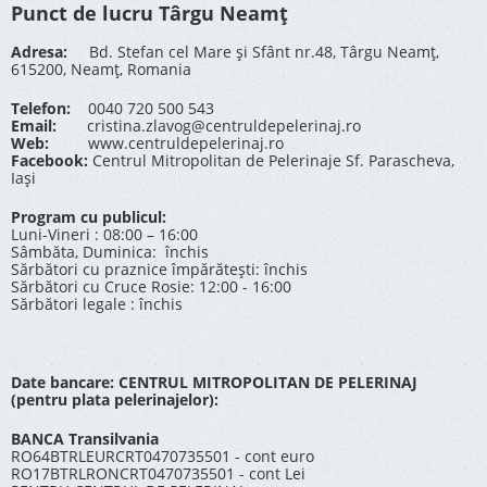
Punct de lucru Târgu Neamț
Adresa:
Bd. Stefan cel Mare și Sfânt nr.48, Târgu Neamț,
615200, Neamț, Romania
Telefon:
0040 720 500 543
Email:
cristina.zlavog@centruldepelerinaj.ro
Web:
www.centruldepelerinaj.ro
Facebook:
Centrul Mitropolitan de Pelerinaje Sf. Parascheva,
Iași
Program cu publicul:
Luni-Vineri : 08:00 – 16:00
Sâmbăta, Duminica: închis
Sărbători cu praznice împărătești: închis
Sărbători cu Cruce Rosie: 12:00 - 16:00
Sărbători legale : închis
Date bancare: CENTRUL MITROPOLITAN DE PELERINAJ
(pentru plata pelerinajelor):
BANCA Transilvania
RO64BTRLEURCRT0470735501 - cont euro
RO17BTRLRONCRT0470735501 - cont Lei