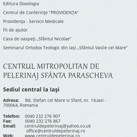
Editura Doxologia
Centrul de Conferinţe "PROVIDENŢA"
Providenţa - Servicii Medicale
Fii de ajutor
Casa de oaspeți „Sfântul Nicolae”
Seminarul Ortodox Teologic din Iași „Sfântul Vasile cel Mare”
CENTRUL MITROPOLITAN DE
PELERINAJ SFÂNTA PARASCHEVA
Sediul central la Iași
Adresa:
Bd. Stefan cel Mare si Sfant, nr. 14,Iasi -
700064, Romania
Telefon:
0040 232 276 907
Fax:
0040 232 276 867
Email:
centruldepelerinaj@yahoo.co.uk
office@centruldepelerinaj.ro
Web:
www.centruldepelerinaj.ro