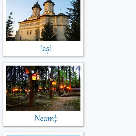
Muntenegru
Iași
Neamț