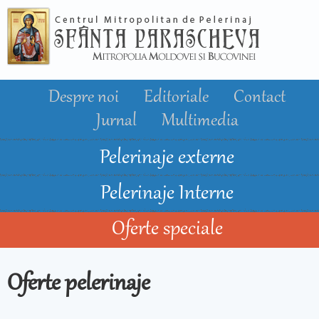
Mergi la
conţinutul
principal
Despre noi
Editoriale
Contact
Jurnal
Multimedia
Pelerinaje externe
Pelerinaje Interne
Oferte speciale
Oferte pelerinaje