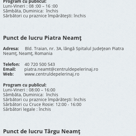
Program cu publicul:
Luni-Vineri : 08 :00 – 16 :00
Sâmbăta, Duminica: închis
Sărbători cu praznice împărătești: închis
Punct de lucru Piatra Neamț
Adresa:
Bld. Traian, nr. 3A, lângă Spitalul Județean Piatra
Neamț, Neamț, Romania
Telefon:
40 720 500 543
Email:
piatra.neamt@centruldepelerinaj.ro
Web:
www.centruldepelerinaj.ro
Program cu publicul:
Luni-Vineri : 08:00 – 16:00
Sâmbăta, Duminica: închis
Sărbători cu praznice împărătești: închis
Sărbători cu Cruce Rosie: 12:00 - 16:00
Sărbători legale : închis
Punct de lucru Târgu Neamț