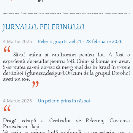
JURNALUL PELERINULUI
4 Martie 2026
Pelerin grup Israel 21 - 28 februarie 2026
Sărut mâna și mulțumim pentru tot. A fost o
experiență de neuitat pentru toți. Chiar și bonus am avut.
S-ar putea să-mi doresc să merg mai des în Israel în vreme
de război (glumesc,desigur).Oricum de la grupul Dorohoi
aveți un 10+.
4 Martie 2026
Un pelerin prins în război
Dragă echipă a Centrului de Pelerinaj Cuvioasa
Parascheva - Iași
Vă scriu cu recunoștință profundă, ca un pelerin care a