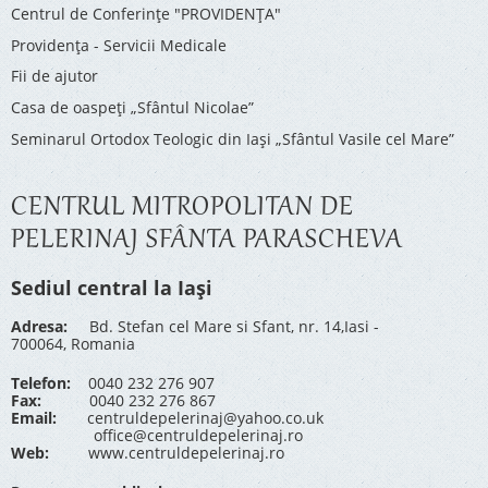
Centrul de Conferinţe "PROVIDENŢA"
Providenţa - Servicii Medicale
Fii de ajutor
Casa de oaspeți „Sfântul Nicolae”
Seminarul Ortodox Teologic din Iași „Sfântul Vasile cel Mare”
CENTRUL MITROPOLITAN DE
PELERINAJ SFÂNTA PARASCHEVA
Sediul central la Iași
Adresa:
Bd. Stefan cel Mare si Sfant, nr. 14,Iasi -
700064, Romania
Telefon:
0040 232 276 907
Fax:
0040 232 276 867
Email:
centruldepelerinaj@yahoo.co.uk
office@centruldepelerinaj.ro
Web:
www.centruldepelerinaj.ro