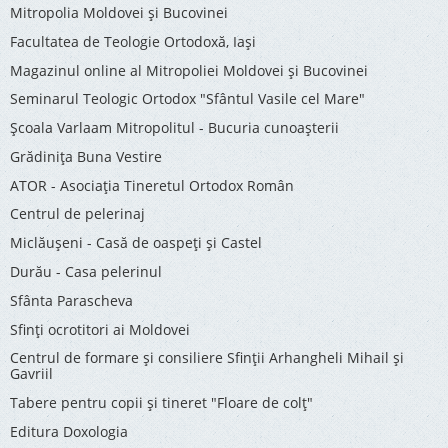
Mitropolia Moldovei și Bucovinei
Facultatea de Teologie Ortodoxă, Iaşi
Magazinul online al Mitropoliei Moldovei și Bucovinei
Seminarul Teologic Ortodox "Sfântul Vasile cel Mare"
Şcoala Varlaam Mitropolitul - Bucuria cunoaşterii
Grădinița Buna Vestire
ATOR - Asociaţia Tineretul Ortodox Român
Centrul de pelerinaj
Miclăușeni - Casă de oaspeţi şi Castel
Durău - Casa pelerinul
Sfânta Parascheva
Sfinți ocrotitori ai Moldovei
Centrul de formare și consiliere Sfinții Arhangheli Mihail și
Gavriil
Tabere pentru copii şi tineret "Floare de colţ"
Editura Doxologia