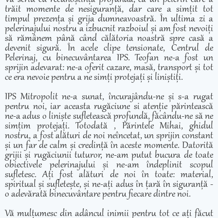
trăit momente de nesiguranță, dar care a simțit tot
timpul prezența și grija dumneavoastră. În ultima zi a
pelerinajului nostru a izbucnit razboiul și am fost nevoiți
să rămânem până când călătoria noastră spre casă a
devenit sigură. În acele clipe tensionate, Centrul de
Pelerinaj, cu binecuvântarea IPS. Teofan ne-a fost un
sprijin adevarat: ne-a oferit cazare, masă, transport și tot
ce era nevoie pentru a ne simți protejați și liniștiți.
IPS Mitropolit ne-a sunat, încurajându-ne și s-a rugat
pentru noi, iar aceasta rugăciune si atenție părintească
ne-a adus o liniște sufletească profundă, făcându-ne să ne
simțim protejați. Totodată , Părintele Mihai, ghidul
nostru, a fost alături de noi neîncetat, un sprijin constant
și un far de calm și credință în aceste momente. Datorită
grijii și rugăciunii tuturor, ne-am putut bucura de toate
obiectivele pelerinajului și ne-am îndeplinit scopul
sufletesc. Ați fost alături de noi în toate: material,
spiritual și sufletește, și ne-ați adus în țară în siguranță -
o adevărată binecuvântare pentru fiecare dintre noi.
Vă mulțumesc din adâncul inimii pentru tot ce ați făcut