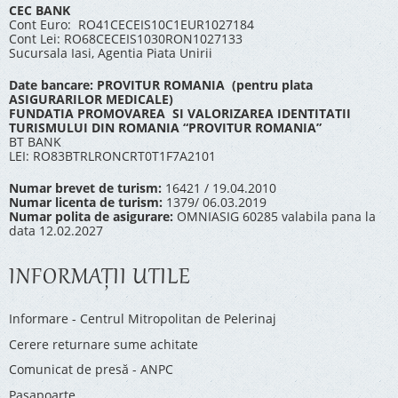
CEC BANK
Cont Euro: RO41CECEIS10C1EUR1027184
Cont Lei: RO68CECEIS1030RON1027133
Sucursala Iasi, Agentia Piata Unirii
Date bancare: PROVITUR ROMANIA (pentru plata
ASIGURARILOR MEDICALE)
FUNDATIA PROMOVAREA SI VALORIZAREA IDENTITATII
TURISMULUI DIN ROMANIA “PROVITUR ROMANIA”
BT BANK
LEI: RO83BTRLRONCRT0T1F7A2101
Numar brevet de turism:
16421 / 19.04.2010
Numar licenta de turism:
1379/ 06.03.2019
Numar polita de asigurare:
OMNIASIG 60285 valabila pana la
data 12.02.2027
INFORMAŢII UTILE
Informare - Centrul Mitropolitan de Pelerinaj
Cerere returnare sume achitate
Comunicat de presă - ANPC
Pașapoarte