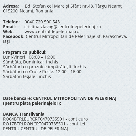
Adresa:
Bd. Stefan cel Mare și Sfânt nr.48, Târgu Neamț,
615200, Neamț, Romania
Telefon:
0040 720 500 543
Email:
cristina.zlavog@centruldepelerinaj.ro
Web:
www.centruldepelerinaj.ro
Facebook:
Centrul Mitropolitan de Pelerinaje Sf. Parascheva,
Iași
Program cu publicul:
Luni-Vineri : 08:00 – 16:00
Sâmbăta, Duminica: închis
Sărbători cu praznice împărătești: închis
Sărbători cu Cruce Rosie: 12:00 - 16:00
Sărbători legale : închis
Date bancare: CENTRUL MITROPOLITAN DE PELERINAJ
(pentru plata pelerinajelor):
BANCA Transilvania
RO64BTRLEURCRT0470735501 - cont euro
RO17BTRLRONCRT0470735501 - cont Lei
PENTRU CENTRUL DE PELERINAJ