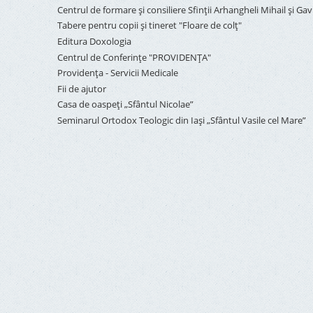
Centrul de formare și consiliere Sfinții Arhangheli Mihail și Gavr
Tabere pentru copii şi tineret "Floare de colţ"
Editura Doxologia
Centrul de Conferinţe "PROVIDENŢA"
Providenţa - Servicii Medicale
Fii de ajutor
Casa de oaspeți „Sfântul Nicolae”
Seminarul Ortodox Teologic din Iași „Sfântul Vasile cel Mare”