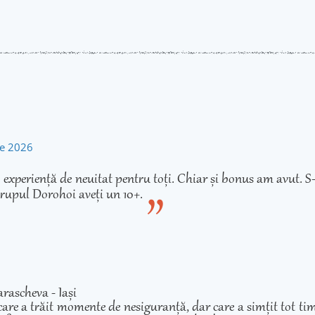
rie 2026
experiență de neuitat pentru toți. Chiar și bonus am avut. S-
rupul Dorohoi aveți un 10+.
rascheva - Iași
care a trăit momente de nesiguranță, dar care a simțit tot ti