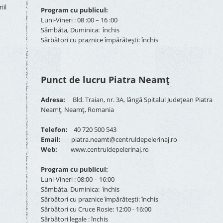
iil
Program cu publicul:
Luni-Vineri : 08 :00 – 16 :00
Sâmbăta, Duminica: închis
Sărbători cu praznice împărătești: închis
Punct de lucru Piatra Neamț
Adresa:
Bld. Traian, nr. 3A, lângă Spitalul Județean Piatra
Neamț, Neamț, Romania
Telefon:
40 720 500 543
Email:
piatra.neamt@centruldepelerinaj.ro
Web:
www.centruldepelerinaj.ro
Program cu publicul:
Luni-Vineri : 08:00 – 16:00
Sâmbăta, Duminica: închis
Sărbători cu praznice împărătești: închis
Sărbători cu Cruce Rosie: 12:00 - 16:00
Sărbători legale : închis