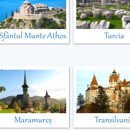
Sfântul Munte Athos
Turcia
Maramureș
Transilvan