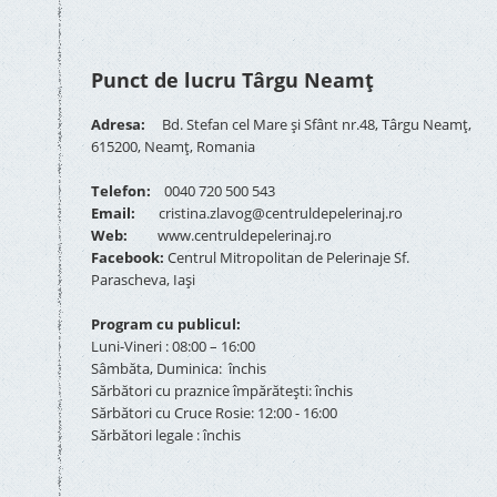
Punct de lucru Târgu Neamț
Adresa:
Bd. Stefan cel Mare și Sfânt nr.48, Târgu Neamț,
615200, Neamț, Romania
Telefon:
0040 720 500 543
Email:
cristina.zlavog@centruldepelerinaj.ro
Web:
www.centruldepelerinaj.ro
Facebook:
Centrul Mitropolitan de Pelerinaje Sf.
Parascheva, Iași
Program cu publicul:
Luni-Vineri : 08:00 – 16:00
Sâmbăta, Duminica: închis
Sărbători cu praznice împărătești: închis
Sărbători cu Cruce Rosie: 12:00 - 16:00
Sărbători legale : închis