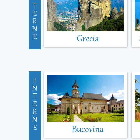
T
E
R
N
E
Grecia
I
N
T
E
R
N
E
Bucovina