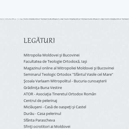
LEGĂTURI
Mitropolia Moldovei și Bucovinei
Facultatea de Teologie Ortodoxă, Iaşi
Magazinul online al Mitropoliei Moldovei și Bucovinei
Seminarul Teologic Ortodox "Sfântul Vasile cel Mare"
Şcoala Varlaam Mitropolitul - Bucuria cunoaşterii
Grădinița Buna Vestire
ATOR - Asociaţia Tineretul Ortodox Român
Centrul de pelerinaj
Miclăușeni - Casă de oaspeţi şi Castel
Durău - Casa pelerinul
Sfânta Parascheva
Sfinți ocrotitori ai Moldovei