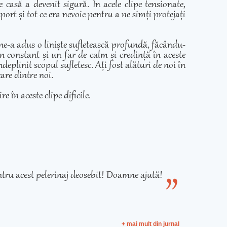
casă a devenit sigură. În acele clipe tensionate,
ort și tot ce era nevoie pentru a ne simți protejați
 ne-a adus o liniște sufletească profundă, făcându-
in constant și un far de calm și credință în aceste
eplinit scopul sufletesc. Ați fost alături de noi în
care dintre noi.
e în aceste clipe dificile.
tru acest pelerinaj deosebit! Doamne ajută!
+ mai mult din jurnal