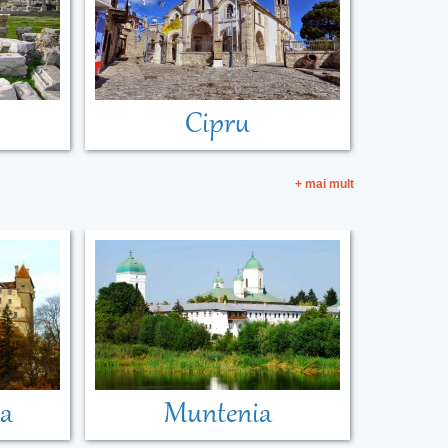
Cipru
+ mai mult
ia
Muntenia