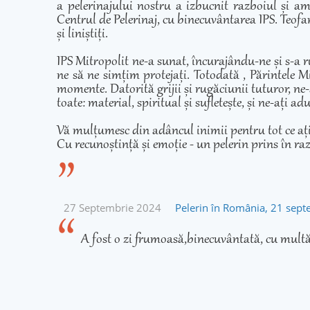
a pelerinajului nostru a izbucnit razboiul și am
Centrul de Pelerinaj, cu binecuvântarea IPS. Teofan
și liniștiți.
IPS Mitropolit ne-a sunat, încurajându-ne și s-a r
ne să ne simțim protejați. Totodată , Părintele Mi
momente. Datorită grijii și rugăciunii tuturor, ne-
toate: material, spiritual și sufletește, și ne-ați 
Vă mulțumesc din adâncul inimii pentru tot ce ați fă
Cu recunoștință și emoție - un pelerin prins în ra
27 Septembrie 2024
Pelerin în România, 21 sep
A fost o zi frumoasă,binecuvântată, cu multă