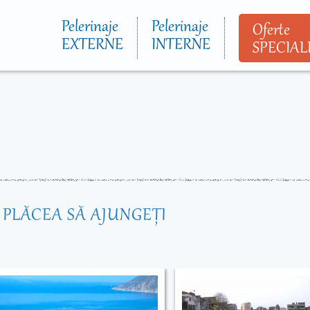
Mergi la
conţinutul
Pelerinaje
Pelerinaje
Oferte
principal
EXTERNE
INTERNE
SPECIAL
R PLĂCEA SĂ AJUNGEŢI