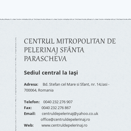
CENTRUL MITROPOLITAN DE
PELERINAJ SFÂNTA
PARASCHEVA
Sediul central la Iași
Adresa:
Bd. Stefan cel Mare si Sfant, nr. 14,Iasi -
700064, Romania
Telefon:
0040 232 276 907
Fax:
0040 232 276 867
Email:
centruldepelerinaj@yahoo.co.uk
office@centruldepelerinaj.ro
Web:
www.centruldepelerinaj.ro