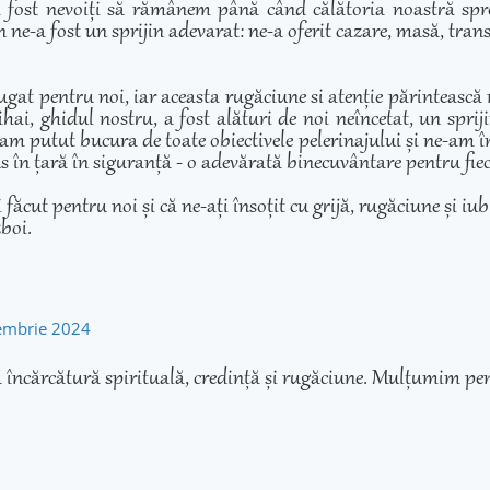
 fost nevoiți să rămânem până când călătoria noastră spre 
 ne-a fost un sprijin adevarat: ne-a oferit cazare, masă, transp
ugat pentru noi, iar aceasta rugăciune si atenție părintească
hai, ghidul nostru, a fost alături de noi neîncetat, un sprij
am putut bucura de toate obiectivele pelerinajului și ne-am înd
adus în țară în siguranță - o adevărată binecuvântare pentru fie
cut pentru noi și că ne-ați însoțit cu grijă, rugăciune și iubir
zboi.
tembrie 2024
 încărcătură spirituală, credință și rugăciune. Mulțumim pen