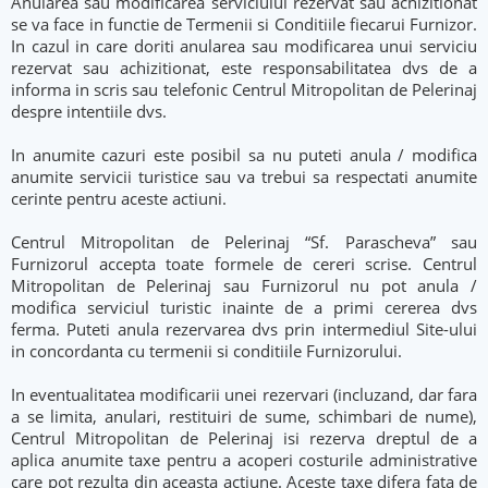
Anularea sau modificarea serviciului rezervat sau achizitionat
se va face in functie de Termenii si Conditiile fiecarui Furnizor.
In cazul in care doriti anularea sau modificarea unui serviciu
rezervat sau achizitionat, este responsabilitatea dvs de a
informa in scris sau telefonic Centrul Mitropolitan de Pelerinaj
despre intentiile dvs.
In anumite cazuri este posibil sa nu puteti anula / modifica
anumite servicii turistice sau va trebui sa respectati anumite
cerinte pentru aceste actiuni.
Centrul Mitropolitan de Pelerinaj “Sf. Parascheva” sau
Furnizorul accepta toate formele de cereri scrise. Centrul
Mitropolitan de Pelerinaj sau Furnizorul nu pot anula /
modifica serviciul turistic inainte de a primi cererea dvs
ferma. Puteti anula rezervarea dvs prin intermediul Site-ului
in concordanta cu termenii si conditiile Furnizorului.
In eventualitatea modificarii unei rezervari (incluzand, dar fara
a se limita, anulari, restituiri de sume, schimbari de nume),
Centrul Mitropolitan de Pelerinaj isi rezerva dreptul de a
aplica anumite taxe pentru a acoperi costurile administrative
care pot rezulta din aceasta actiune. Aceste taxe difera fata de