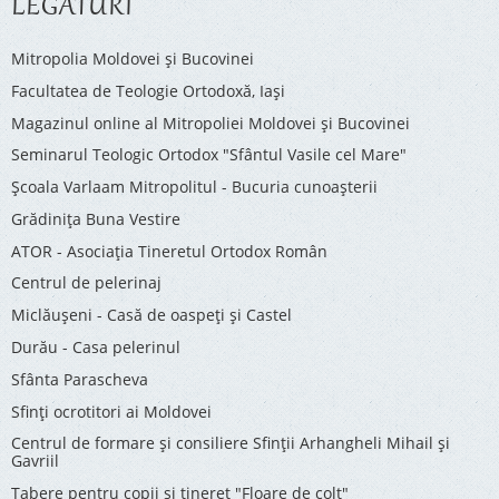
LEGĂTURI
Mitropolia Moldovei și Bucovinei
Facultatea de Teologie Ortodoxă, Iaşi
Magazinul online al Mitropoliei Moldovei și Bucovinei
Seminarul Teologic Ortodox "Sfântul Vasile cel Mare"
Şcoala Varlaam Mitropolitul - Bucuria cunoaşterii
Grădinița Buna Vestire
ATOR - Asociaţia Tineretul Ortodox Român
Centrul de pelerinaj
Miclăușeni - Casă de oaspeţi şi Castel
Durău - Casa pelerinul
Sfânta Parascheva
Sfinți ocrotitori ai Moldovei
Centrul de formare și consiliere Sfinții Arhangheli Mihail și
Gavriil
Tabere pentru copii şi tineret "Floare de colţ"