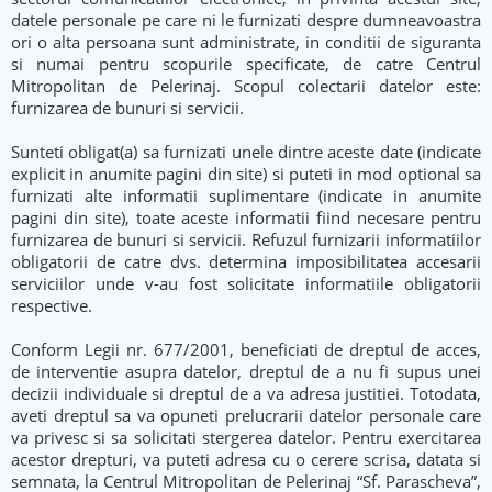
datele personale pe care ni le furnizati despre dumneavoastra
ori o alta persoana sunt administrate, in conditii de siguranta
si numai pentru scopurile specificate, de catre Centrul
Mitropolitan de Pelerinaj. Scopul colectarii datelor este:
furnizarea de bunuri si servicii.
Sunteti obligat(a) sa furnizati unele dintre aceste date (indicate
explicit in anumite pagini din site) si puteti in mod optional sa
furnizati alte informatii suplimentare (indicate in anumite
pagini din site), toate aceste informatii fiind necesare pentru
furnizarea de bunuri si servicii. Refuzul furnizarii informatiilor
obligatorii de catre dvs. determina imposibilitatea accesarii
serviciilor unde v-au fost solicitate informatiile obligatorii
respective.
Conform Legii nr. 677/2001, beneficiati de dreptul de acces,
de interventie asupra datelor, dreptul de a nu fi supus unei
decizii individuale si dreptul de a va adresa justitiei. Totodata,
aveti dreptul sa va opuneti prelucrarii datelor personale care
va privesc si sa solicitati stergerea datelor. Pentru exercitarea
acestor drepturi, va puteti adresa cu o cerere scrisa, datata si
semnata, la Centrul Mitropolitan de Pelerinaj “Sf. Parascheva”,