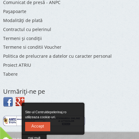
Comunicat de presă - ANPC
Pașapoarte
Modalități de plată
Contractul cu pelerinul
Termeni și condiții
Termene si conditii Voucher
Politica de prelucrare a datelor cu caracter personal
Proiect ATRIU
Tabere
Urmăriţi-ne pe
Site-ul Centruldepelerinaj.ro
utilizeaza cookie-uri.
Accept
Despre noi
|
Contact
mai mult