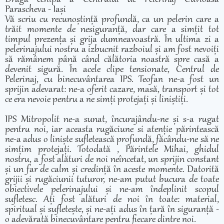
Parascheva - Iași
Vă scriu cu recunoștință profundă, ca un pelerin care a
trăit momente de nesiguranță, dar care a simțit tot
timpul prezența și grija dumneavoastră. În ultima zi a
pelerinajului nostru a izbucnit razboiul și am fost nevoiți
să rămânem până când călătoria noastră spre casă a
devenit sigură. În acele clipe tensionate, Centrul de
Pelerinaj, cu binecuvântarea IPS. Teofan ne-a fost un
sprijin adevarat: ne-a oferit cazare, masă, transport și tot
ce era nevoie pentru a ne simți protejați și liniștiți.
IPS Mitropolit ne-a sunat, încurajându-ne și s-a rugat
pentru noi, iar aceasta rugăciune si atenție părintească
ne-a adus o liniște sufletească profundă, făcându-ne să ne
simțim protejați. Totodată , Părintele Mihai, ghidul
nostru, a fost alături de noi neîncetat, un sprijin constant
și un far de calm și credință în aceste momente. Datorită
grijii și rugăciunii tuturor, ne-am putut bucura de toate
obiectivele pelerinajului și ne-am îndeplinit scopul
sufletesc. Ați fost alături de noi în toate: material,
spiritual și sufletește, și ne-ați adus în țară în siguranță -
o adevărată binecuvântare pentru fiecare dintre noi.