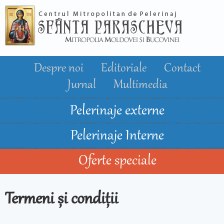
Mergi la
conţinutul
principal
Despre noi
Editoriale
Contact
Jurnal
Multimedia
Pelerinaje externe
Pelerinaje Interne
Oferte speciale
Termeni și condiții