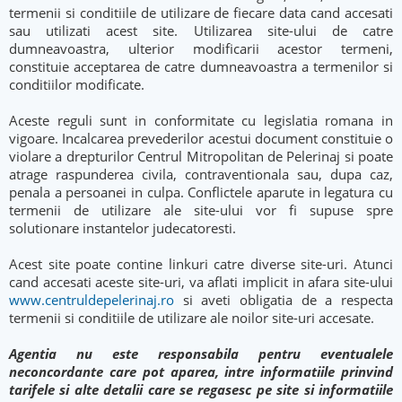
termenii si conditiile de utilizare de fiecare data cand accesati
sau utilizati acest site. Utilizarea site-ului de catre
dumneavoastra, ulterior modificarii acestor termeni,
constituie acceptarea de catre dumneavoastra a termenilor si
conditiilor modificate.
Aceste reguli sunt in conformitate cu legislatia romana in
vigoare. Incalcarea prevederilor acestui document constituie o
violare a drepturilor Centrul Mitropolitan de Pelerinaj si poate
atrage raspunderea civila, contraventionala sau, dupa caz,
penala a persoanei in culpa. Conflictele aparute in legatura cu
termenii de utilizare ale site-ului vor fi supuse spre
solutionare instantelor judecatoresti.
Acest site poate contine linkuri catre diverse site-uri. Atunci
cand accesati aceste site-uri, va aflati implicit in afara site-ului
www.centruldepelerinaj.ro
si aveti obligatia de a respecta
termenii si conditiile de utilizare ale noilor site-uri accesate.
Agentia nu este responsabila pentru eventualele
neconcordante care pot aparea, intre informatiile prinvind
tarifele si alte detalii care se regasesc pe site si informatiile