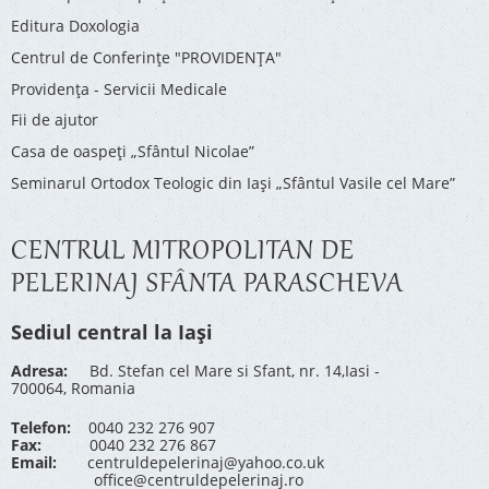
Editura Doxologia
Centrul de Conferinţe "PROVIDENŢA"
Providenţa - Servicii Medicale
Fii de ajutor
Casa de oaspeți „Sfântul Nicolae”
Seminarul Ortodox Teologic din Iași „Sfântul Vasile cel Mare”
CENTRUL MITROPOLITAN DE
PELERINAJ SFÂNTA PARASCHEVA
Sediul central la Iași
Adresa:
Bd. Stefan cel Mare si Sfant, nr. 14,Iasi -
700064, Romania
Telefon:
0040 232 276 907
Fax:
0040 232 276 867
Email:
centruldepelerinaj@yahoo.co.uk
office@centruldepelerinaj.ro