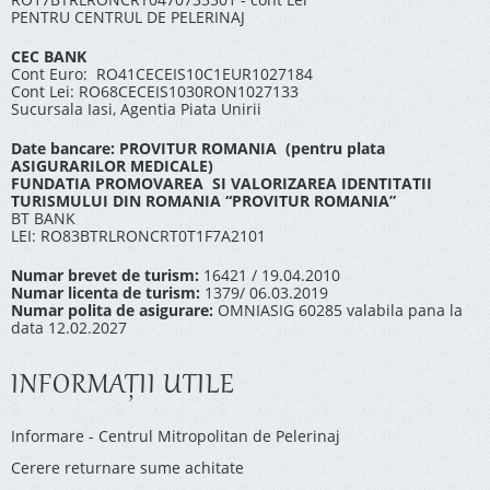
PENTRU CENTRUL DE PELERINAJ
CEC BANK
Cont Euro: RO41CECEIS10C1EUR1027184
Cont Lei: RO68CECEIS1030RON1027133
Sucursala Iasi, Agentia Piata Unirii
Date bancare: PROVITUR ROMANIA (pentru plata
ASIGURARILOR MEDICALE)
FUNDATIA PROMOVAREA SI VALORIZAREA IDENTITATII
TURISMULUI DIN ROMANIA “PROVITUR ROMANIA”
BT BANK
LEI: RO83BTRLRONCRT0T1F7A2101
Numar brevet de turism:
16421 / 19.04.2010
Numar licenta de turism:
1379/ 06.03.2019
Numar polita de asigurare:
OMNIASIG 60285 valabila pana la
data 12.02.2027
INFORMAŢII UTILE
Informare - Centrul Mitropolitan de Pelerinaj
Cerere returnare sume achitate