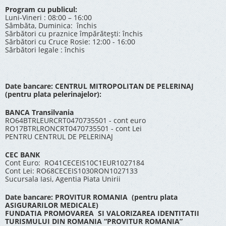
Program cu publicul:
Luni-Vineri : 08:00 – 16:00
Sâmbăta, Duminica: închis
Sărbători cu praznice împărătești: închis
Sărbători cu Cruce Rosie: 12:00 - 16:00
Sărbători legale : închis
Date bancare: CENTRUL MITROPOLITAN DE PELERINAJ
(pentru plata pelerinajelor):
BANCA Transilvania
RO64BTRLEURCRT0470735501 - cont euro
RO17BTRLRONCRT0470735501 - cont Lei
PENTRU CENTRUL DE PELERINAJ
CEC BANK
Cont Euro: RO41CECEIS10C1EUR1027184
Cont Lei: RO68CECEIS1030RON1027133
Sucursala Iasi, Agentia Piata Unirii
Date bancare: PROVITUR ROMANIA (pentru plata
ASIGURARILOR MEDICALE)
FUNDATIA PROMOVAREA SI VALORIZAREA IDENTITATII
TURISMULUI DIN ROMANIA “PROVITUR ROMANIA”