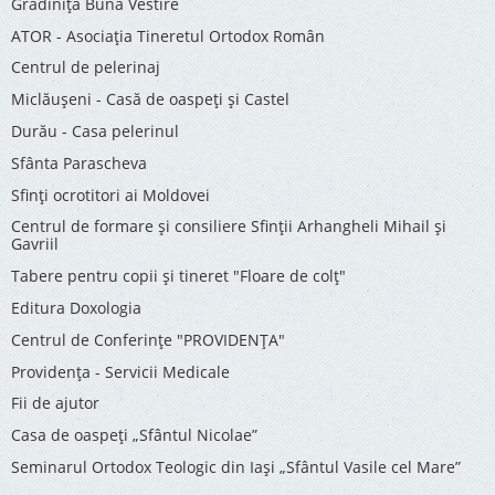
Grădinița Buna Vestire
ATOR - Asociaţia Tineretul Ortodox Român
Centrul de pelerinaj
Miclăușeni - Casă de oaspeţi şi Castel
Durău - Casa pelerinul
Sfânta Parascheva
Sfinți ocrotitori ai Moldovei
Centrul de formare și consiliere Sfinții Arhangheli Mihail și
Gavriil
Tabere pentru copii şi tineret "Floare de colţ"
Editura Doxologia
Centrul de Conferinţe "PROVIDENŢA"
Providenţa - Servicii Medicale
Fii de ajutor
Casa de oaspeți „Sfântul Nicolae”
Seminarul Ortodox Teologic din Iași „Sfântul Vasile cel Mare”