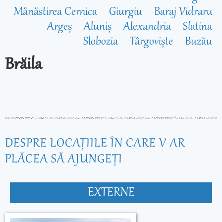
Mănăstirea Cernica
Giurgiu
Baraj Vidraru
Argeș
Aluniș
Alexandria
Slatina
Slobozia
Târgoviște
Buzău
Brăila
DESPRE LOCAŢIILE ÎN CARE V-AR
PLĂCEA SĂ AJUNGEŢI
EXTERNE