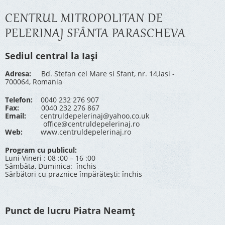
CENTRUL MITROPOLITAN DE
PELERINAJ SFÂNTA PARASCHEVA
Sediul central la Iași
Adresa:
Bd. Stefan cel Mare si Sfant, nr. 14,Iasi -
700064, Romania
Telefon:
0040 232 276 907
Fax:
0040 232 276 867
Email:
centruldepelerinaj@yahoo.co.uk
office@centruldepelerinaj.ro
Web:
www.centruldepelerinaj.ro
Program cu publicul:
Luni-Vineri : 08 :00 – 16 :00
Sâmbăta, Duminica: închis
Sărbători cu praznice împărătești: închis
Punct de lucru Piatra Neamț