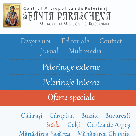
Mergi la
conţinutul
principal
Despre noi
Editoriale
Contact
Jurnal
Multimedia
Pelerinaje externe
Pelerinaje Interne
Oferte speciale
Călărași
Câmpina
Buzău
Bucureşti
Brăila
Colți
Curtea de Argeș
Mănăstirea Pasărea
Mănăstirea Ghighiu