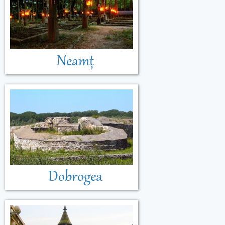
Neamț
Dobrogea