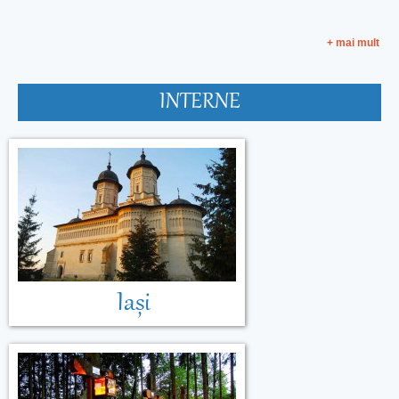
+ mai mult
INTERNE
Malta
Muntenegru
Iași