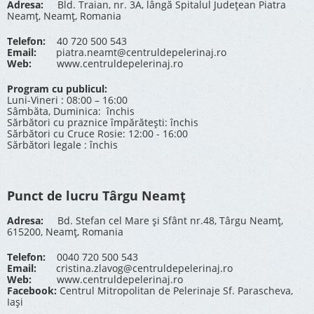
Adresa:
Bld. Traian, nr. 3A, lângă Spitalul Județean Piatra
Neamț, Neamț, Romania
Telefon:
40 720 500 543
Email:
piatra.neamt@centruldepelerinaj.ro
Web:
www.centruldepelerinaj.ro
Program cu publicul:
Luni-Vineri : 08:00 – 16:00
Sâmbăta, Duminica: închis
Sărbători cu praznice împărătești: închis
Sărbători cu Cruce Rosie: 12:00 - 16:00
Sărbători legale : închis
Punct de lucru Târgu Neamț
Adresa:
Bd. Stefan cel Mare și Sfânt nr.48, Târgu Neamț,
615200, Neamț, Romania
Telefon:
0040 720 500 543
Email:
cristina.zlavog@centruldepelerinaj.ro
Web:
www.centruldepelerinaj.ro
Facebook:
Centrul Mitropolitan de Pelerinaje Sf. Parascheva,
Iași