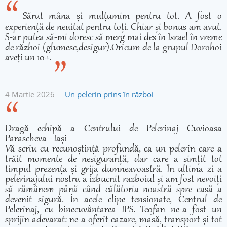
Sărut mâna și mulțumim pentru tot. A fost o
experiență de neuitat pentru toți. Chiar și bonus am avut.
S-ar putea să-mi doresc să merg mai des în Israel în vreme
de război (glumesc,desigur).Oricum de la grupul Dorohoi
aveți un 10+.
4 Martie 2026
Un pelerin prins în război
Dragă echipă a Centrului de Pelerinaj Cuvioasa
Parascheva - Iași
Vă scriu cu recunoștință profundă, ca un pelerin care a
trăit momente de nesiguranță, dar care a simțit tot
timpul prezența și grija dumneavoastră. În ultima zi a
pelerinajului nostru a izbucnit razboiul și am fost nevoiți
să rămânem până când călătoria noastră spre casă a
devenit sigură. În acele clipe tensionate, Centrul de
Pelerinaj, cu binecuvântarea IPS. Teofan ne-a fost un
sprijin adevarat: ne-a oferit cazare, masă, transport și tot