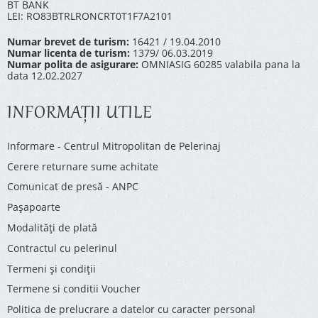
BT BANK
LEI: RO83BTRLRONCRT0T1F7A2101
Numar brevet de turism:
16421 / 19.04.2010
Numar licenta de turism:
1379/ 06.03.2019
Numar polita de asigurare:
OMNIASIG 60285 valabila pana la
data 12.02.2027
INFORMAŢII UTILE
Informare - Centrul Mitropolitan de Pelerinaj
Cerere returnare sume achitate
Comunicat de presă - ANPC
Pașapoarte
Modalități de plată
Contractul cu pelerinul
Termeni și condiții
Termene si conditii Voucher
Politica de prelucrare a datelor cu caracter personal