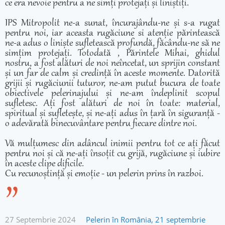
ce era nevoie pentru a ne simți protejați și liniștiți.
IPS Mitropolit ne-a sunat, încurajându-ne și s-a rugat
pentru noi, iar aceasta rugăciune si atenție părintească
ne-a adus o liniște sufletească profundă, făcându-ne să ne
simțim protejați. Totodată , Părintele Mihai, ghidul
nostru, a fost alături de noi neîncetat, un sprijin constant
și un far de calm și credință în aceste momente. Datorită
grijii și rugăciunii tuturor, ne-am putut bucura de toate
obiectivele pelerinajului și ne-am îndeplinit scopul
sufletesc. Ați fost alături de noi în toate: material,
spiritual și sufletește, și ne-ați adus în țară în siguranță -
o adevărată binecuvântare pentru fiecare dintre noi.
Vă mulțumesc din adâncul inimii pentru tot ce ați făcut
pentru noi și că ne-ați însoțit cu grijă, rugăciune și iubire
în aceste clipe dificile.
Cu recunoștință și emoție - un pelerin prins în razboi.
27 Septembrie 2024
Pelerin în România, 21 septembrie