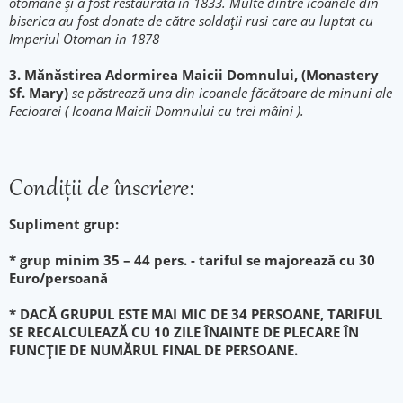
otomane și a fost restaurată în 1833. Multe dintre icoanele din
biserica au fost donate de către soldații rusi care au luptat cu
Imperiul Otoman in 1878
3. Mănăstirea Adormirea Maicii Domnului, (Monastery
Sf. Mary)
se păstrează una din icoanele făcătoare de minuni ale
Fecioarei ( Icoana Maicii Domnului cu trei mâini ).
Condiţii de înscriere:
Supliment grup:
* grup minim 35 – 44 pers. - tariful se majorează cu 30
Euro/persoană
* DACĂ GRUPUL ESTE MAI MIC DE 34 PERSOANE, TARIFUL
SE RECALCULEAZĂ CU 10 ZILE ÎNAINTE DE PLECARE ÎN
FUNCȚIE DE NUMĂRUL FINAL DE PERSOANE.