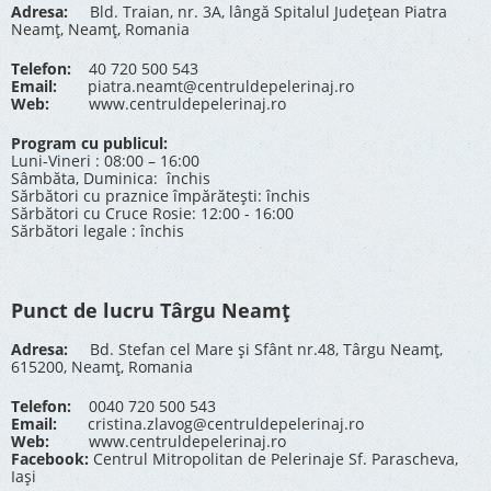
Adresa:
Bld. Traian, nr. 3A, lângă Spitalul Județean Piatra
Neamț, Neamț, Romania
Telefon:
40 720 500 543
Email:
piatra.neamt@centruldepelerinaj.ro
Web:
www.centruldepelerinaj.ro
Program cu publicul:
Luni-Vineri : 08:00 – 16:00
Sâmbăta, Duminica: închis
Sărbători cu praznice împărătești: închis
Sărbători cu Cruce Rosie: 12:00 - 16:00
Sărbători legale : închis
Punct de lucru Târgu Neamț
Adresa:
Bd. Stefan cel Mare și Sfânt nr.48, Târgu Neamț,
615200, Neamț, Romania
Telefon:
0040 720 500 543
Email:
cristina.zlavog@centruldepelerinaj.ro
Web:
www.centruldepelerinaj.ro
Facebook:
Centrul Mitropolitan de Pelerinaje Sf. Parascheva,
Iași