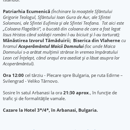
Patriarhia Ecumenică
(Închinare la moaştele Sfântului
Grigorie Teologul, Sfântului Ioan Gura de Aur, ale Sfintei
Solomoni, ale Sfintei Eufimia și ale Sfintei Teofana. Tot aici este
„Coloana Flagelării”, o bucată din coloana de care a fost legat
Iisus Hristos când soldaţii români l-au biciuit şi l-au torturat);
Mănăstirea Izvorul Tămăduirii;
Biserica din Vlaherne
cu
hramul
Acoperământul Maicii Domnului
(loc unde Maica
Domnului s-a arătat mulţimii strânse în vremea împăratului
Leon cel Înţelept, când oraşul era asediat şi a lăsat asupra lor
Acoperământul).
Ora 12:00
cel târziu - Plecare spre Bulgaria, pe ruta Edirne –
Svilengrad - Veliko Târnovo.
Sosire în satul Arbanasi la ora
21:30 aprox
., în funcție de
trafic și de formalitățile vamale.
Cazare la Hotel 3*/4*, în Arbanasi, Bulgaria.