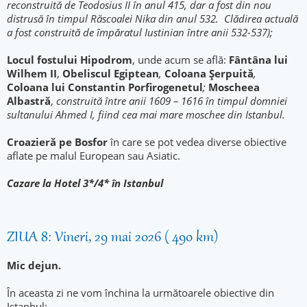
reconstruită de Teodosius II în anul 415, dar a fost din nou
distrusă în timpul Răscoalei Nika din anul 532. Clădirea actuală
a fost construită de împăratul Iustinian între anii 532-537);
Locul fostului Hipodrom
, unde acum se află:
Fântâna lui
Wilhem II
,
Obeliscul
Egiptean
,
Coloana Şerpuită
,
Coloana lui Constantin Porfirogenetul
;
Moscheea
Albastră
,
construită între anii 1609 – 1616 în timpul domniei
sultanului Ahmed I, fiind cea mai mare moschee din Istanbul.
Croazieră pe Bosfor
în care se pot vedea diverse obiective
aflate pe malul European sau Asiatic.
Cazare la Hotel 3*/4* în Istanbul
ZIUA 8: Vineri, 29 mai 2026 ( 490 km)
Mic dejun.
În aceasta zi ne vom închina la următoarele obiective din
Istanbul: