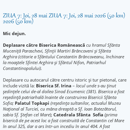
ZIUA 7: Joi, 28 mai ZIUA 7: Joi, 28 mai 2026 (50 km)
2026 (50 km)
Mic dejun.
Deplasare către Biserica Românească
cu hramul Sfânta
Muceniţă Paraschevi, Sfinţii Martiri Brâncoveni şi Sfânta
Arghira (ctitorie a Sfântului Constantin Brâncoveanu, închinare
la moaştele Sfintei Arghira şi Sfântul Nifon, Patriarhul
Constantinopolului).
Deplasare cu autocarul către centru istoric și tur pietonal, care
include vizită la:
Biserica Sf. Irina
–
locul unde s-au ținut
ședințele celui de-al doilea Sinod Ecumenic (381). Biserica a fost
reședință patriarhală înainte de construirea Bisericii Sfânta
Sofia;
Palatul Topkapi
(reşedinţa sultanilor, actualul Muzeu
Naţional al Turciei, cu mâna dreaptă a Sf. Ioan Botezătorul,
sabia Sf. Ştefan cel Mare
);
Catedrala Sfânta Sofia
(prima
biserică de pe acest loc a fost construită de Constantin cel Mare
în anul 325, dar a ars într-un incediu în anul 404. A fost