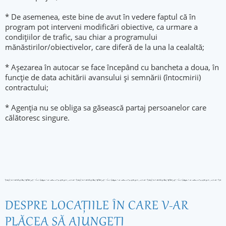
* De asemenea, este bine de avut în vedere faptul că în
program pot interveni modificări obiective, ca urmare a
condițiilor de trafic, sau chiar a programului
mănăstirilor/obiectivelor, care diferă de la una la cealaltă;
* Așezarea în autocar se face începând cu bancheta a doua, în
funcție de data achitării avansului și semnării (întocmirii)
contractului;
* Agenția nu se obliga sa găsească partaj persoanelor care
călătoresc singure.
DESPRE LOCAŢIILE ÎN CARE V-AR
PLĂCEA SĂ AJUNGEŢI