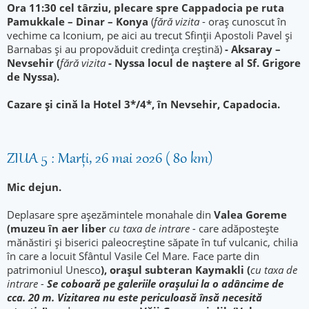
Ora 11:30 cel târziu, plecare spre Cappadocia pe ruta
Pamukkale – Dinar – Konya
(
fără vizita
- oraş cunoscut în
vechime ca Iconium, pe aici au trecut Sfinţii Apostoli Pavel şi
Barnabas şi au propovăduit credinţa creştină)
- Aksaray –
Nevsehir (
fără vizita
- Nyssa locul de naştere al Sf. Grigore
de Nyssa).
Cazare şi cină la Hotel 3*/4*, în Nevsehir, Capadocia.
ZIUA 5 : Marți, 26 mai 2026 ( 80 km)
Mic dejun.
Deplasare spre aşezămintele monahale din
Valea Goreme
(muzeu în aer liber
cu taxa de intrare -
care adăposteşte
mănăstiri şi biserici paleocreştine săpate în tuf vulcanic, chilia
în care a locuit Sfântul Vasile Cel Mare. Face parte din
patrimoniul Unesco
), oraşul subteran Kaymakli (
cu taxa de
intrare -
Se coboară pe galeriile oraşului la o adâncime de
cca. 20 m. Vizitarea nu este periculoasă însă necesită