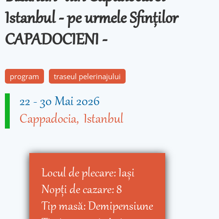
Istanbul - pe urmele Sfinților
CAPADOCIENI -
program
traseul pelerinajului
22
-
30 Mai 2026
Cappadocia
Istanbul
Locul de plecare:
Iaşi
Nopţi de cazare:
8
Tip masă:
Demipensiune