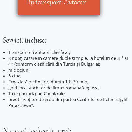
Tip transport:
Autocar
Servicii incluse:
Transport cu autocar clasificat;
8 nopţi cazare în camere duble și triple, la hoteluri de 3 * și
4* (conform clasificării din Turcia și Bulgaria);
mic dejun;
5 cine;
Croazieră pe Bosfor, durata 1 h 30 min;
ghid local vorbitor de limba romana/engleza;
Taxe parcari/pod Canakkale;
preot însoțitor de grup din partea Centrului de Pelerinaj „Sf.
Parascheva’’.
Nu sunt incluse in pret: