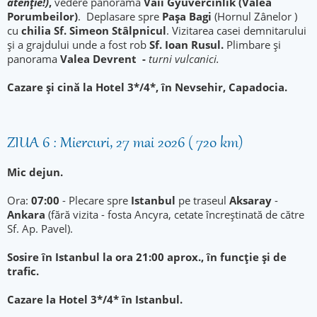
atenţie!)
,
vedere panorama
Văii Gyuvercinlik (Valea
Porumbeilor)
. Deplasare spre
Pașa Bagi
(Hornul Zânelor )
cu
chilia Sf. Simeon Stâlpnicul
. Vizitarea casei demnitarului
și a grajdului unde a fost rob
Sf. Ioan Rusul.
Plimbare și
panorama
Valea Devrent -
turni vulcanici.
Cazare şi cină la Hotel 3*/4*, în Nevsehir, Capadocia.
ZIUA 6 : Miercuri, 27 mai 2026 ( 720 km)
Mic dejun.
Ora:
07:00
- Plecare spre
Istanbul
pe traseul
Aksaray
-
Ankara
(fără vizita - fosta Ancyra, cetate încreştinată de către
Sf. Ap. Pavel).
Sosire în Istanbul la ora 21:00 aprox., în funcție și de
trafic.
Cazare la Hotel 3*/4* în Istanbul.