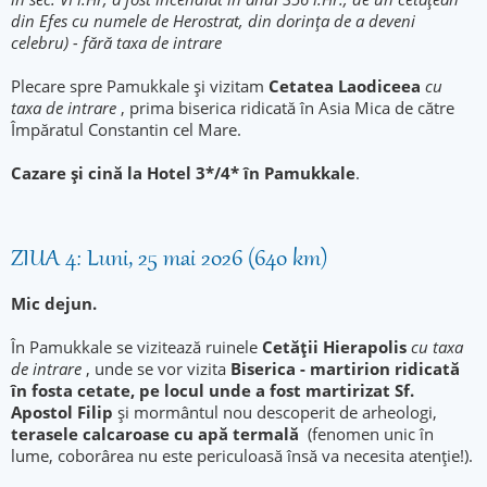
din Efes cu numele de Herostrat, din dorința de a deveni
celebru) - fără taxa de intrare
Plecare spre Pamukkale și vizitam
Cetatea Laodiceea
cu
taxa de intrare
, prima biserica ridicată în Asia Mica de către
Împăratul Constantin cel Mare.
Cazare şi cină la Hotel 3*/4* în Pamukkale
.
ZIUA 4: Luni, 25 mai 2026 (640 km)
Mic dejun.
În Pamukkale se vizitează ruinele
Cetății Hierapolis
cu taxa
de intrare
, unde se vor vizita
Biserica - martirion ridicată
în fosta cetate, pe locul unde a fost martirizat Sf.
Apostol Filip
și mormântul nou descoperit de arheologi,
terasele calcaroase cu apă termală
(fenomen unic în
lume, coborârea nu este periculoasă însă va necesita atenție!).