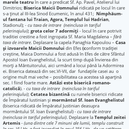
marele teatru
în care a predicat Sf. Ap. Pavel, Atelierul lui
Dimitrios;
Biserica Maicii Domnului
ridicată pe locul în care
s-a ţinut al III-lea Sinod Ecumenic, în anul 431;
Nimphäum-
ul fantana lui Traian, Agora, Templul lui Hadrian
,
Stadionul);
- cu taxa de intrare (neinclusa in tariful
pelerinajului)
;
grota celor 7 adormiți
- locul în care potrivit
traditiei crestine a fost ingropata Sf. Maria Magdalena –
fără
taxa de intrare
. Deplasare la capela Panaghia Kapoulou –
Casa
și izvoarele Maicii Domnului
din Efes
(c
onform tradiţiei
creştine, Maica Domnului a fost adusă în Efes de către Sfântul
Apostol Ioan Evanghelistul, la scurt timp după Învierea din
morţi a Mântuitorului, aici urmând a locui până la Adormirea
ei. Biserica datează din sec.VI-VII, dar fundaţiile casei au o
origine mult mai veche – posibilitatea ca acestea să aparţină
sec. I fiind foarte mare.
Astăzi este biserică romano-
catolică
). -
cu taxa de intrare (neinclusa în tariful
pelerinajului)
;
Cetatea bizantină
cu ruinele bisericii ridicate
de Împăratul Iustinian şi
mormântul Sf. Ioan Evanghelistul
(biserica ridicată de Împăratul Justinian deasupra
mormântului Sf. Ioan Evanghelistul) -
cu taxa de intrare
(neinclusa in tariful pelerinajului)
. Deplasare la
Templul zeitei
Artemis
-
(una dintre cele 7 minuni ale lumii, templu construit
în sec. VI î.Hr, a fost incendiat în anul 356 î.Hr., de un cetățean