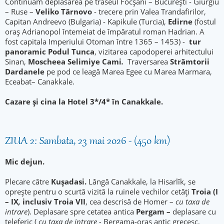
Continuam deplasarea pe traseul Focșani – București - Giurgiu
– Ruse –
Veliko Târnovo
- trecere prin Valea Trandafirilor,
Capitan Andreevo (Bulgaria) - Kapikule (Turcia),
Edirne
(fostul
oraș Adrianopol întemeiat de împăratul roman Hadrian. A
fost capitala Imperiului Otoman între 1365 – 1453) -
tur
panoramic Podul Tunca
, vizitarea capodoperei arhitectului
Sinan,
Moscheea Selimiye Cami
.
Traversarea
Strâmtorii
Dardanele
pe pod ce leagă Marea Egee cu Marea Marmara,
Eceabat– Canakkale.
Cazare și cina la Hotel 3*/4* în Canakkale.
ZIUA 2: Sambata, 23 mai 2026 - (450 km)
Mic dejun.
Plecare către
Kuşadasi.
Lângă Canakkale, la Hisarlîk, se
oprește pentru o scurtă vizită la ruinele vechilor cetăți
Troia (I
– IX
,
inclusiv Troia VII
, cea descrisă de Homer –
cu taxa de
intrare
). Deplasare spre cetatea antica
Pergam –
deplasare cu
teleferic (
cu taxa de intrare -
Bergama-oraș antic grecesc,