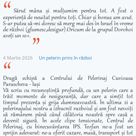
Sărut mâna și mulțumim pentru tot. A fost o
experiență de neuitat pentru toți. Chiar și bonus am avut.
S-ar putea să-mi doresc să merg mai des în Israel în vreme
de război (glumesc,desigur).Oricum de la grupul Dorohoi
aveți un 10+.
4 Martie 2026
Un pelerin prins în război
Dragă echipă a Centrului de Pelerinaj Cuvioasa
Parascheva - Iași
Vă scriu cu recunoștință profundă, ca un pelerin care a
trăit momente de nesiguranță, dar care a simțit tot
timpul prezența și grija dumneavoastră. În ultima zi a
pelerinajului nostru a izbucnit razboiul și am fost nevoiți
să rămânem până când călătoria noastră spre casă a
devenit sigură. În acele clipe tensionate, Centrul de
Pelerinaj, cu binecuvântarea IPS. Teofan ne-a fost un
sprijin adevarat: ne-a oferit cazare, masă, transport și tot