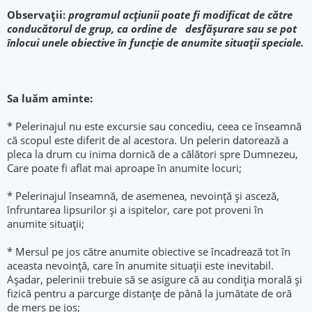
Observații:
p
rogramul acțiunii poate fi modificat de către
conducătorul de grup, ca ordine de desfășurare sau se pot
înlocui unele obiective în funcție de anumite situații speciale.
Sa luăm aminte:
* Pelerinajul nu este excursie sau concediu, ceea ce înseamnă
că scopul este diferit de al acestora. Un pelerin datorează a
pleca la drum cu inima dornică de a călători spre Dumnezeu,
Care poate fi aflat mai aproape în anumite locuri;
* Pelerinajul înseamnă, de asemenea, nevoință și asceză,
înfruntarea lipsurilor și a ispitelor, care pot proveni în
anumite situații;
* Mersul pe jos către anumite obiective se încadrează tot în
aceasta nevoință, care în anumite situații este inevitabil.
Așadar, pelerinii trebuie să se asigure că au condiția morală și
fizică pentru a parcurge distanţe de până la jumătate de oră
de mers pe jos;