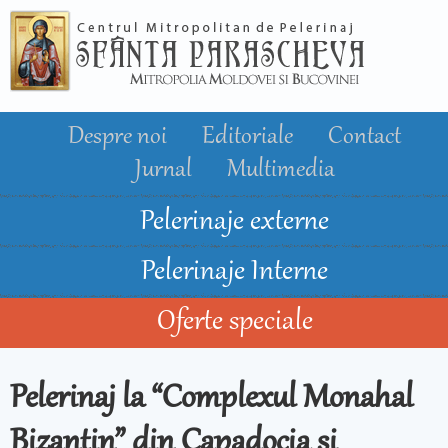
Mergi la
conţinutul
principal
Despre noi
Editoriale
Contact
Jurnal
Multimedia
Pelerinaje externe
Pelerinaje Interne
Oferte speciale
Pelerinaj la “Complexul Monahal
Bizantin” din Capadocia si