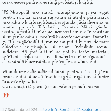
ce era nevoie pentru a ne simți protejați și liniștiți.
IPS Mitropolit ne-a sunat, încurajându-ne și s-a rugat
pentru noi, iar aceasta rugăciune si atenție părintească
ne-a adus o liniște sufletească profundă, făcându-ne să ne
simțim protejați. Totodată , Părintele Mihai, ghidul
nostru, a fost alături de noi neîncetat, un sprijin constant
și un far de calm și credință în aceste momente. Datorită
grijii și rugăciunii tuturor, ne-am putut bucura de toate
obiectivele pelerinajului și ne-am îndeplinit scopul
sufletesc. Ați fost alături de noi în toate: material,
spiritual și sufletește, și ne-ați adus în țară în siguranță -
o adevărată binecuvântare pentru fiecare dintre noi.
Vă mulțumesc din adâncul inimii pentru tot ce ați făcut
pentru noi și că ne-ați însoțit cu grijă, rugăciune și iubire
în aceste clipe dificile.
Cu recunoștință și emoție - un pelerin prins în razboi.
27 Septembrie 2024
Pelerin în România, 21 septembrie