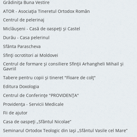
Grădinița Buna Vestire
ATOR - Asociaţia Tineretul Ortodox Român
Centrul de pelerinaj
Miclăușeni - Casă de oaspeţi şi Castel
Durău - Casa pelerinul
Sfânta Parascheva
Sfinți ocrotitori ai Moldovei
Centrul de formare și consiliere Sfinții Arhangheli Mihail și
Gavriil
Tabere pentru copii şi tineret "Floare de colţ"
Editura Doxologia
Centrul de Conferinţe "PROVIDENŢA"
Providenţa - Servicii Medicale
Fii de ajutor
Casa de oaspeți „Sfântul Nicolae”
Seminarul Ortodox Teologic din Iași „Sfântul Vasile cel Mare”