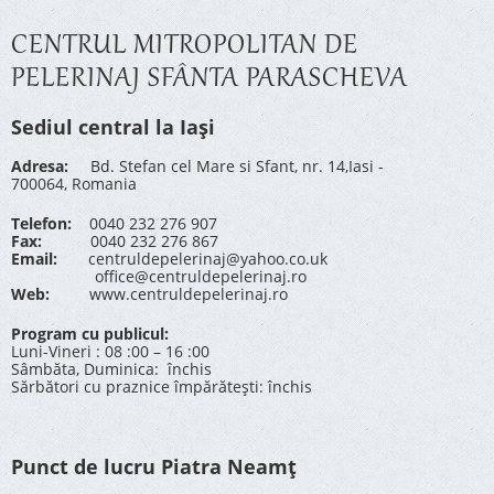
CENTRUL MITROPOLITAN DE
PELERINAJ SFÂNTA PARASCHEVA
Sediul central la Iași
Adresa:
Bd. Stefan cel Mare si Sfant, nr. 14,Iasi -
700064, Romania
Telefon:
0040 232 276 907
Fax:
0040 232 276 867
Email:
centruldepelerinaj@yahoo.co.uk
office@centruldepelerinaj.ro
Web:
www.centruldepelerinaj.ro
Program cu publicul:
Luni-Vineri : 08 :00 – 16 :00
Sâmbăta, Duminica: închis
Sărbători cu praznice împărătești: închis
Punct de lucru Piatra Neamț