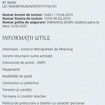
BT BANK
LEI: RO83BTRLRONCRT0T1F7A2101
Numar brevet de turism:
16421 / 19.04.2010
Numar licenta de turism:
1379/ 06.03.2019
Numar polita de asigurare:
OMNIASIG 60285 valabila pana la
data 12.02.2027
INFORMAŢII UTILE
Informare - Centrul Mitropolitan de Pelerinaj
Cerere returnare sume achitate
Comunicat de presă - ANPC
Pașapoarte
Modalități de plată
Contractul cu pelerinul
Termeni și condiții
Termene si conditii Voucher
Politica de prelucrare a datelor cu caracter personal