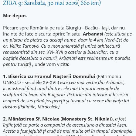
ZIUA 9: Sambata, 30 mai 2026( 660 km)
Mic dejun.
Plecare spre România pe ruta Giurgiu - Bacău - Iași
,
dar nu
înainte de face o scurta oprire în satul
Arbanasi
(e
ste situat pe
un platou de piatra cu același nume, doar la 4 km Nord-Est de
or. Veliko Tarnovo. Cu o monumental
ă și unic
ă arhitectur
ă
renascentist
ă din sec. XVI- XVII a caselor și bisericilor, cu o
bogăție deosebita a naturii, Arbanasi este realmente un paradis
pentru turiști)
,
unde vom vizita:
1. Biserica cu Hramul Nașterii Domnului
(Patrimoniu
UNESCO - secolele XV-XVII)
este cea mai veche din Arbanasi,
iconostasul fiind unul dintre cele mai timpurii exemple de
sculptură în lemn din Bulgaria. Picturile din interiorul bisericii
acoperă de sus până jos pereții și tavanul cu scene din viața lui
Hristos (Patimile, Miracolele).
2. Mănăstirea Sf. Nicolae
(
Monastery St. Nikolai),
a fost
înființată ca parte a campaniei de ascensiune a dinastiei Asen.
Acesta a fost jefuită și arsă de mai multe ori în timpul dominației