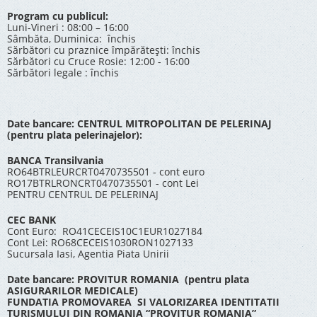
Program cu publicul:
Luni-Vineri : 08:00 – 16:00
Sâmbăta, Duminica: închis
Sărbători cu praznice împărătești: închis
Sărbători cu Cruce Rosie: 12:00 - 16:00
Sărbători legale : închis
Date bancare: CENTRUL MITROPOLITAN DE PELERINAJ
(pentru plata pelerinajelor):
BANCA Transilvania
RO64BTRLEURCRT0470735501 - cont euro
RO17BTRLRONCRT0470735501 - cont Lei
PENTRU CENTRUL DE PELERINAJ
CEC BANK
Cont Euro: RO41CECEIS10C1EUR1027184
Cont Lei: RO68CECEIS1030RON1027133
Sucursala Iasi, Agentia Piata Unirii
Date bancare: PROVITUR ROMANIA (pentru plata
ASIGURARILOR MEDICALE)
FUNDATIA PROMOVAREA SI VALORIZAREA IDENTITATII
TURISMULUI DIN ROMANIA “PROVITUR ROMANIA”