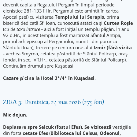
devenit capitala Regatului Pergam în timpul perioadei
elenistice 281-133 î.Hr. Pergamul este amintit în cartea
Apocalipsei) cu vizitarea
Templului lui Serapis
, prima
biserică dedicată Sf. Ioan, cunoscută astăzi ca și
Curtea Roșie
(
cu de taxa intrare -
aici a fost iniţial un templu păgân. În anul
92 d.Hr., în acest templu a fost martirizat Sfântul Antipa,
primul arhiepiscop al Pergamului, numit din porunca
Sfântului Ioan), trecere pe centura orasului
Izmir (fără vizita
-
vechea Smyrna, cetatea păstorită de Sfântul Policarp, oraş
fondat în sec. IV î.Hr., cetatea păstorită de Sfântul Policarp).
Continuăm drumul spre Kuşadasi.
Cazare
și
cina la Hotel 3*/4* în Kuşadasi
.
ZIUA 3: Duminica, 24 mai 2026 (275 km)
Mic dejun.
Deplasare spre Selcuk (fostul Efes). Se vizitează
vestigiile
din fosta
cetate Efes
(
Bibliot
eca lui Celsus
,
Odeonul,