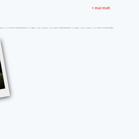
+ mai mult