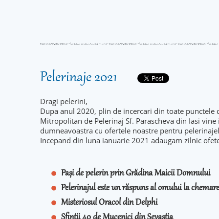
Pelerinaje 2021
Dragi pelerini,
Dupa anul 2020, plin de incercari din toate punctele 
Mitropolitan de Pelerinaj Sf. Parascheva din Iasi vine
dumneavoastra cu ofertele noastre pentru pelerinaje
Incepand din luna ianuarie 2021 adaugam zilnic ofet
Pași de pelerin prin Grădina Maicii Domnului
Pelerinajul este un răspuns al omului la chema
Misteriosul Oracol din Delphi
Sfintii 40 de Mucenici din Sevastia