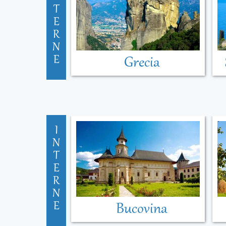
T
E
R
N
E
Grecia
I
N
T
E
R
N
E
Bucovina