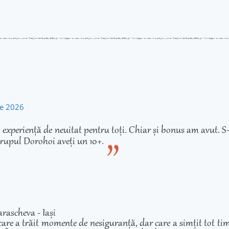
rie 2026
experiență de neuitat pentru toți. Chiar și bonus am avut. S-
rupul Dorohoi aveți un 10+.
rascheva - Iași
care a trăit momente de nesiguranță, dar care a simțit tot ti