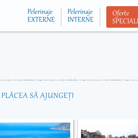
Mergi la
conţinutul
Pelerinaje
Pelerinaje
Oferte
principal
EXTERNE
INTERNE
SPECIAL
R PLĂCEA SĂ AJUNGEŢI