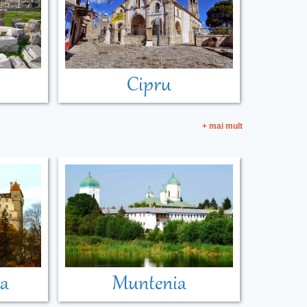
Cipru
+ mai mult
ia
Muntenia