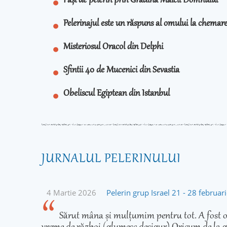
Pași de pelerin prin Grădina Maicii Domnului
Pelerinajul este un răspuns al omului la chema
Misteriosul Oracol din Delphi
Sfintii 40 de Mucenici din Sevastia
Obeliscul Egiptean din Istanbul
JURNALUL PELERINULUI
4 Martie 2026
Pelerin grup Israel 21 - 28 februa
Sărut mâna și mulțumim pentru tot. A fost o 