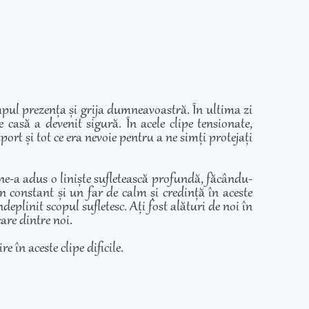
mpul prezența și grija dumneavoastră. În ultima zi
casă a devenit sigură. În acele clipe tensionate,
ort și tot ce era nevoie pentru a ne simți protejați
 ne-a adus o liniște sufletească profundă, făcându-
in constant și un far de calm și credință în aceste
eplinit scopul sufletesc. Ați fost alături de noi în
care dintre noi.
e în aceste clipe dificile.