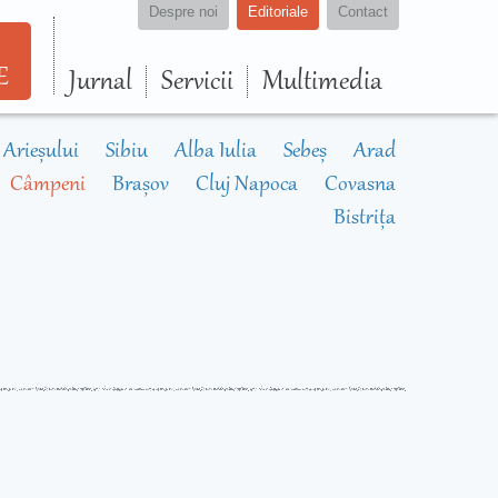
Despre noi
Editoriale
Contact
E
Jurnal
Servicii
Multimedia
 Arieșului
Sibiu
Alba Iulia
Sebeș
Arad
Câmpeni
Brașov
Cluj Napoca
Covasna
Bistrița