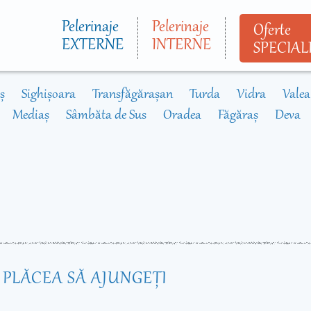
Mergi la
conţinutul
Pelerinaje
Pelerinaje
Oferte
principal
EXTERNE
INTERNE
SPECIAL
ș
Sighișoara
Transfăgărașan
Turda
Vidra
Valea
Mediaș
Sâmbăta de Sus
Oradea
Făgăraș
Deva
R PLĂCEA SĂ AJUNGEŢI