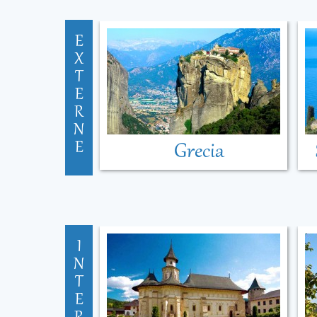
E
X
T
E
R
N
E
Grecia
I
N
T
E