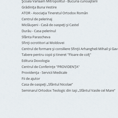
Şcoala Varlaam Mitropolitul - Bucuria cunoaşterii
Grădinița Buna Vestire
ATOR - Asociaţia Tineretul Ortodox Român
Centrul de pelerinaj
Miclăușeni - Casă de oaspeţi şi Castel
Durău - Casa pelerinul
Sfânta Parascheva
Sfinți ocrotitori ai Moldovei
Centrul de formare și consiliere Sfinții Arhangheli Mihail și Gavr
Tabere pentru copii şi tineret "Floare de colţ"
Editura Doxologia
Centrul de Conferinţe "PROVIDENŢA"
Providenţa - Servicii Medicale
Fii de ajutor
Casa de oaspeți „Sfântul Nicolae”
Seminarul Ortodox Teologic din Iași „Sfântul Vasile cel Mare”