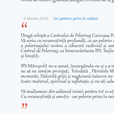
vreme de război (glumesc,desigur).Oricum de la g
4 Martie 2026
Un pelerin prins în război
Dragă echipă a Centrului de Pelerinaj Cuvioasa Pa
Vă scriu cu recunoștință profundă, ca un pelerin 
a pelerinajului nostru a izbucnit razboiul și am
Centrul de Pelerinaj, cu binecuvântarea IPS. Teofan
și liniștiți.
IPS Mitropolit ne-a sunat, încurajându-ne și s-a r
ne să ne simțim protejați. Totodată , Părintele Mi
momente. Datorită grijii și rugăciunii tuturor, ne-
toate: material, spiritual și sufletește, și ne-ați 
Vă mulțumesc din adâncul inimii pentru tot ce ați fă
Cu recunoștință și emoție - un pelerin prins în ra