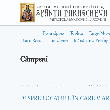
Transalpina
Toplița
Târgu Mure
Lacu Roșu
Hunedoara
Mănăstirea Prislop
Câmpeni
DESPRE LOCAŢIILE ÎN CARE V-A