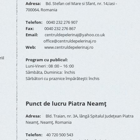
Adresa:
Bd. Stefan cel Mare si Sfant, nr. 14,Iasi -
700064, Romania
Telefon:
0040 232 276 907
Fax:
0040 232 276 867
Email:
centruldepelerinaj@yahoo.co.uk
office@centruldepelerinaj.ro
Web:
www.centruldepelerinaj.ro
iil
Program cu publicul:
Luni-Vineri : 08 :00 – 16 :00
Sâmbăta, Duminica: închis
Sărbători cu praznice împărătești: închis
Punct de lucru Piatra Neamț
Adresa:
Bld. Traian, nr. 3A, lângă Spitalul Județean Piatra
Neamț, Neamț, Romania
Telefon:
40 720 500 543