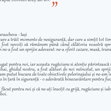
rupul Dorohoi aveți un 10+.
rascheva - Iași
care a trăit momente de nesiguranță, dar care a simțit tot ti
 fost nevoiți să rămânem până când călătoria noastră spre 
 ne-a fost un sprijin adevarat: ne-a oferit cazare, masă, transp
ugat pentru noi, iar aceasta rugăciune si atenție părintească
hai, ghidul nostru, a fost alături de noi neîncetat, un sprij
am putut bucura de toate obiectivele pelerinajului și ne-am înd
adus în țară în siguranță - o adevărată binecuvântare pentru fie
cut pentru noi și că ne-ați însoțit cu grijă, rugăciune și iubir
zboi.