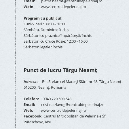
Email:
piatra.neamt@centruldepelerinaj.ro
Web:
www.centruldepelerinaj.ro
Program cu publicul:
Luni-Vineri : 08:00 – 16:00
Sâmbăta, Duminica: închis
Sărbători cu praznice împărătești: închis
Sărbători cu Cruce Rosie: 12:00 - 16:00
Sărbători legale : închis
Punct de lucru Târgu Neamț
Adresa:
Bd. Stefan cel Mare și Sfânt nr.48, Târgu Neamț,
615200, Neamț, Romania
Telefon:
0040 720 500 543
Email:
cristina.zlavog@centruldepelerinaj.ro
Web:
www.centruldepelerinaj.ro
Facebook:
Centrul Mitropolitan de Pelerinaje Sf.
Parascheva, Iași