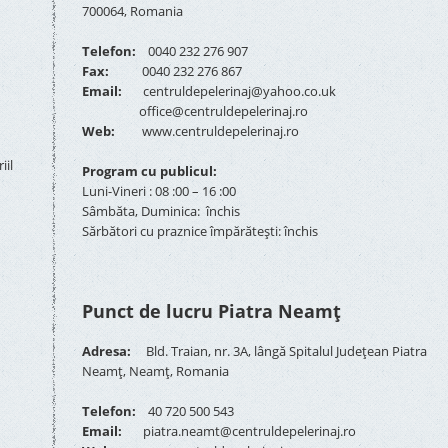
700064, Romania
Telefon:
0040 232 276 907
Fax:
0040 232 276 867
Email:
centruldepelerinaj@yahoo.co.uk
office@centruldepelerinaj.ro
Web:
www.centruldepelerinaj.ro
iil
Program cu publicul:
Luni-Vineri : 08 :00 – 16 :00
Sâmbăta, Duminica: închis
Sărbători cu praznice împărătești: închis
Punct de lucru Piatra Neamț
Adresa:
Bld. Traian, nr. 3A, lângă Spitalul Județean Piatra
Neamț, Neamț, Romania
Telefon:
40 720 500 543
Email:
piatra.neamt@centruldepelerinaj.ro