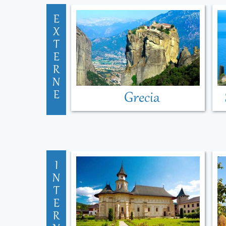
E
X
T
E
R
N
E
Grecia
I
N
T
E
R