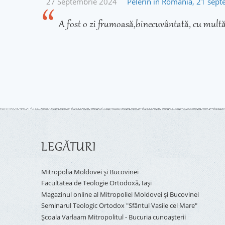
27 Septembrie 2024
Pelerin în România, 21 sep
A fost o zi frumoasă,binecuvântată, cu multă
LEGĂTURI
Mitropolia Moldovei și Bucovinei
Facultatea de Teologie Ortodoxă, Iaşi
Magazinul online al Mitropoliei Moldovei și Bucovinei
Seminarul Teologic Ortodox "Sfântul Vasile cel Mare"
Şcoala Varlaam Mitropolitul - Bucuria cunoaşterii