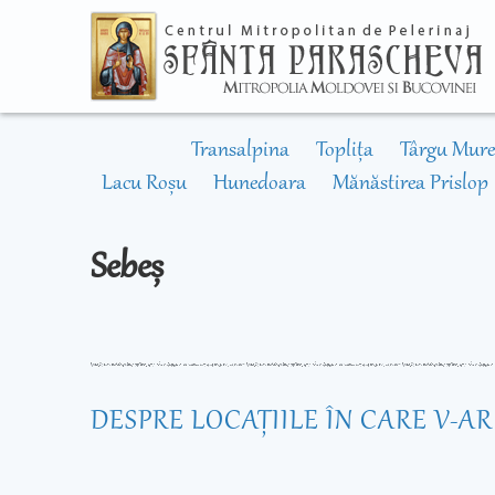
Transalpina
Toplița
Târgu Mure
Lacu Roșu
Hunedoara
Mănăstirea Prislop
Sebeș
DESPRE LOCAŢIILE ÎN CARE V-A