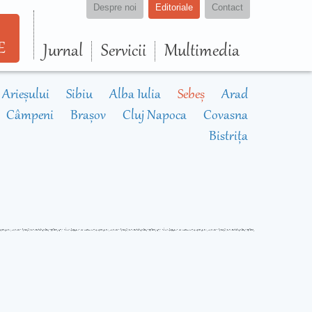
Despre noi
Editoriale
Contact
E
Jurnal
Servicii
Multimedia
 Arieșului
Sibiu
Alba Iulia
Sebeș
Arad
Câmpeni
Brașov
Cluj Napoca
Covasna
Bistrița