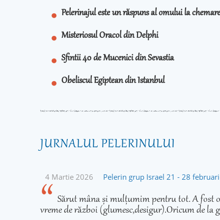
Pelerinajul este un răspuns al omului la chema
Misteriosul Oracol din Delphi
Sfintii 40 de Mucenici din Sevastia
Obeliscul Egiptean din Istanbul
JURNALUL PELERINULUI
4 Martie 2026
Pelerin grup Israel 21 - 28 februa
Sărut mâna și mulțumim pentru tot. A fost o 
vreme de război (glumesc,desigur).Oricum de la g