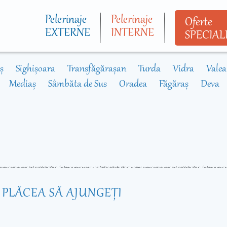
Mergi la
conţinutul
Pelerinaje
Pelerinaje
Oferte
principal
EXTERNE
INTERNE
SPECIAL
ș
Sighișoara
Transfăgărașan
Turda
Vidra
Valea
Mediaș
Sâmbăta de Sus
Oradea
Făgăraș
Deva
R PLĂCEA SĂ AJUNGEŢI