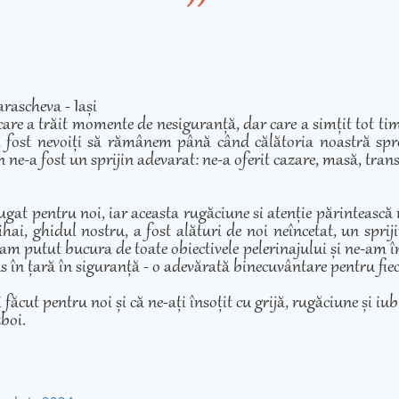
rascheva - Iași
care a trăit momente de nesiguranță, dar care a simțit tot ti
 fost nevoiți să rămânem până când călătoria noastră spre 
 ne-a fost un sprijin adevarat: ne-a oferit cazare, masă, transp
ugat pentru noi, iar aceasta rugăciune si atenție părintească
hai, ghidul nostru, a fost alături de noi neîncetat, un sprij
am putut bucura de toate obiectivele pelerinajului și ne-am înd
adus în țară în siguranță - o adevărată binecuvântare pentru fie
cut pentru noi și că ne-ați însoțit cu grijă, rugăciune și iubir
zboi.