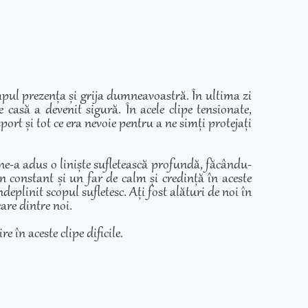
mpul prezența și grija dumneavoastră. În ultima zi
casă a devenit sigură. În acele clipe tensionate,
ort și tot ce era nevoie pentru a ne simți protejați
 ne-a adus o liniște sufletească profundă, făcându-
in constant și un far de calm și credință în aceste
eplinit scopul sufletesc. Ați fost alături de noi în
care dintre noi.
e în aceste clipe dificile.