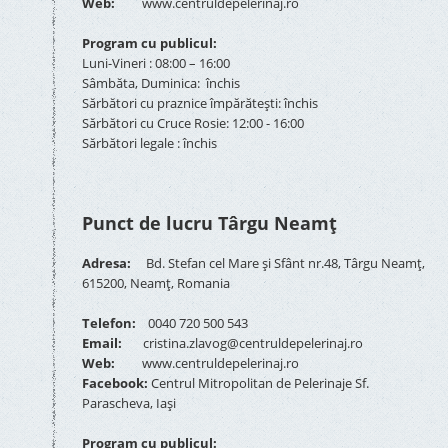
Web:
www.centruldepelerinaj.ro
Program cu publicul:
Luni-Vineri : 08:00 – 16:00
Sâmbăta, Duminica: închis
Sărbători cu praznice împărătești: închis
Sărbători cu Cruce Rosie: 12:00 - 16:00
Sărbători legale : închis
Punct de lucru Târgu Neamț
Adresa:
Bd. Stefan cel Mare și Sfânt nr.48, Târgu Neamț,
615200, Neamț, Romania
Telefon:
0040 720 500 543
Email:
cristina.zlavog@centruldepelerinaj.ro
Web:
www.centruldepelerinaj.ro
Facebook:
Centrul Mitropolitan de Pelerinaje Sf.
Parascheva, Iași
Program cu publicul: