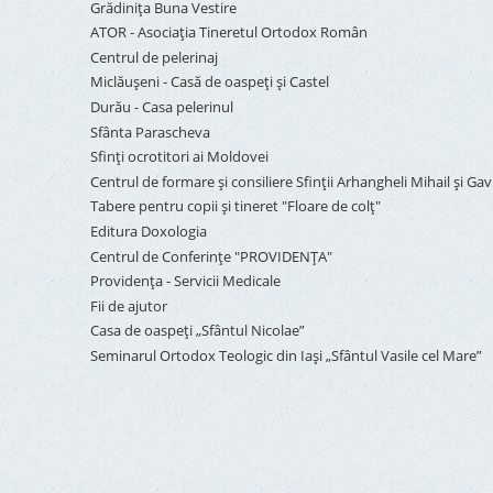
Grădinița Buna Vestire
ATOR - Asociaţia Tineretul Ortodox Român
Centrul de pelerinaj
Miclăușeni - Casă de oaspeţi şi Castel
Durău - Casa pelerinul
Sfânta Parascheva
Sfinți ocrotitori ai Moldovei
Centrul de formare și consiliere Sfinții Arhangheli Mihail și Gavr
Tabere pentru copii şi tineret "Floare de colţ"
Editura Doxologia
Centrul de Conferinţe "PROVIDENŢA"
Providenţa - Servicii Medicale
Fii de ajutor
Casa de oaspeți „Sfântul Nicolae”
Seminarul Ortodox Teologic din Iași „Sfântul Vasile cel Mare”