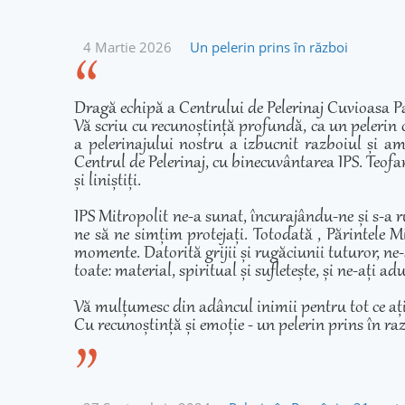
4 Martie 2026
Un pelerin prins în război
Dragă echipă a Centrului de Pelerinaj Cuvioasa Pa
Vă scriu cu recunoștință profundă, ca un pelerin 
a pelerinajului nostru a izbucnit razboiul și am
Centrul de Pelerinaj, cu binecuvântarea IPS. Teofan
și liniștiți.
IPS Mitropolit ne-a sunat, încurajându-ne și s-a r
ne să ne simțim protejați. Totodată , Părintele Mi
momente. Datorită grijii și rugăciunii tuturor, ne-
toate: material, spiritual și sufletește, și ne-ați 
Vă mulțumesc din adâncul inimii pentru tot ce ați fă
Cu recunoștință și emoție - un pelerin prins în ra