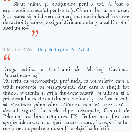
Sărut mâna și mulțumim pentru tot. A fost o
experiență de neuitat pentru toți. Chiar și bonus am avut.
S-ar putea să-mi doresc să merg mai des în Israel în vreme
de război (glumesc,desigur).Oricum de la grupul Dorohoi
aveți un 10+.
4 Martie 2026
Un pelerin prins în război
Dragă echipă a Centrului de Pelerinaj Cuvioasa
Parascheva - Iași
Vă scriu cu recunoștință profundă, ca un pelerin care a
trăit momente de nesiguranță, dar care a simțit tot
timpul prezența și grija dumneavoastră. În ultima zi a
pelerinajului nostru a izbucnit razboiul și am fost nevoiți
să rămânem până când călătoria noastră spre casă a
devenit sigură. În acele clipe tensionate, Centrul de
Pelerinaj, cu binecuvântarea IPS. Teofan ne-a fost un
sprijin adevarat: ne-a oferit cazare, masă, transport și tot
ce era nevoie pentru a ne simți protejați și liniștiți.