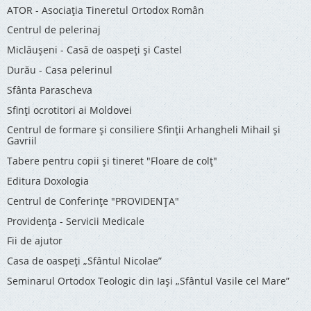
ATOR - Asociaţia Tineretul Ortodox Român
Centrul de pelerinaj
Miclăușeni - Casă de oaspeţi şi Castel
Durău - Casa pelerinul
Sfânta Parascheva
Sfinți ocrotitori ai Moldovei
Centrul de formare și consiliere Sfinții Arhangheli Mihail și
Gavriil
Tabere pentru copii şi tineret "Floare de colţ"
Editura Doxologia
Centrul de Conferinţe "PROVIDENŢA"
Providenţa - Servicii Medicale
Fii de ajutor
Casa de oaspeți „Sfântul Nicolae”
Seminarul Ortodox Teologic din Iași „Sfântul Vasile cel Mare”