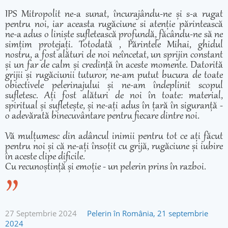
IPS Mitropolit ne-a sunat, încurajându-ne și s-a rugat
pentru noi, iar aceasta rugăciune si atenție părintească
ne-a adus o liniște sufletească profundă, făcându-ne să ne
simțim protejați. Totodată , Părintele Mihai, ghidul
nostru, a fost alături de noi neîncetat, un sprijin constant
și un far de calm și credință în aceste momente. Datorită
grijii și rugăciunii tuturor, ne-am putut bucura de toate
obiectivele pelerinajului și ne-am îndeplinit scopul
sufletesc. Ați fost alături de noi în toate: material,
spiritual și sufletește, și ne-ați adus în țară în siguranță -
o adevărată binecuvântare pentru fiecare dintre noi.
Vă mulțumesc din adâncul inimii pentru tot ce ați făcut
pentru noi și că ne-ați însoțit cu grijă, rugăciune și iubire
în aceste clipe dificile.
Cu recunoștință și emoție - un pelerin prins în razboi.
27 Septembrie 2024
Pelerin în România, 21 septembrie
2024