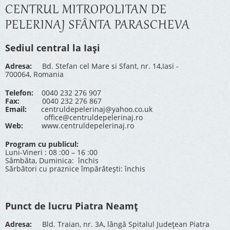
CENTRUL MITROPOLITAN DE
PELERINAJ SFÂNTA PARASCHEVA
Sediul central la Iași
Adresa:
Bd. Stefan cel Mare si Sfant, nr. 14,Iasi -
700064, Romania
Telefon:
0040 232 276 907
Fax:
0040 232 276 867
Email:
centruldepelerinaj@yahoo.co.uk
office@centruldepelerinaj.ro
Web:
www.centruldepelerinaj.ro
Program cu publicul:
Luni-Vineri : 08 :00 – 16 :00
Sâmbăta, Duminica: închis
Sărbători cu praznice împărătești: închis
Punct de lucru Piatra Neamț
Adresa:
Bld. Traian, nr. 3A, lângă Spitalul Județean Piatra