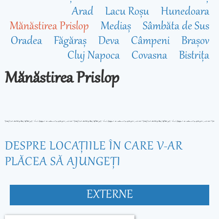
Arad
Lacu Roșu
Hunedoara
Mănăstirea Prislop
Mediaș
Sâmbăta de Sus
Oradea
Făgăraș
Deva
Câmpeni
Brașov
Cluj Napoca
Covasna
Bistrița
Mănăstirea Prislop
DESPRE LOCAŢIILE ÎN CARE V-AR
PLĂCEA SĂ AJUNGEŢI
EXTERNE