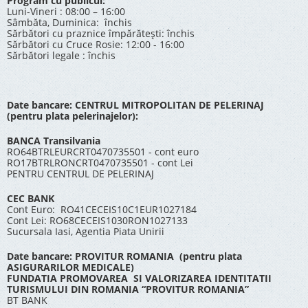
Program cu publicul:
Luni-Vineri : 08:00 – 16:00
Sâmbăta, Duminica: închis
Sărbători cu praznice împărătești: închis
Sărbători cu Cruce Rosie: 12:00 - 16:00
Sărbători legale : închis
Date bancare: CENTRUL MITROPOLITAN DE PELERINAJ
(pentru plata pelerinajelor):
BANCA Transilvania
RO64BTRLEURCRT0470735501 - cont euro
RO17BTRLRONCRT0470735501 - cont Lei
PENTRU CENTRUL DE PELERINAJ
CEC BANK
Cont Euro: RO41CECEIS10C1EUR1027184
Cont Lei: RO68CECEIS1030RON1027133
Sucursala Iasi, Agentia Piata Unirii
Date bancare: PROVITUR ROMANIA (pentru plata
ASIGURARILOR MEDICALE)
FUNDATIA PROMOVAREA SI VALORIZAREA IDENTITATII
TURISMULUI DIN ROMANIA “PROVITUR ROMANIA”
BT BANK