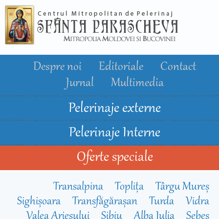
Mergi la
conţinutul
principal
Despre noi
Editoriale
Contact
Jurnal
Multimedia
Pelerinaje externe
Pelerinaje Interne
Oferte speciale
Transalpina
Toplița
Târgu Mureș
Sighișoara
Transfăgărașan
Turda
Vidra
Valea Arieșului
Sibiu
Alba Iulia
Sebeș