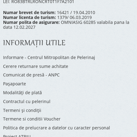
LEI: RO83BTRLRONCRT0T1F7A2101
Numar brevet de turism:
16421 / 19.04.2010
Numar licenta de turism:
1379/ 06.03.2019
Numar polita de asigurare:
OMNIASIG 60285 valabila pana la
data 12.02.2027
INFORMAŢII UTILE
Informare - Centrul Mitropolitan de Pelerinaj
Cerere returnare sume achitate
Comunicat de presă - ANPC
Pașapoarte
Modalități de plată
Contractul cu pelerinul
Termeni și condiții
Termene si conditii Voucher
Politica de prelucrare a datelor cu caracter personal
Proiect ATRIU