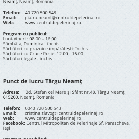
Neamț, Neamț, Romania
Telefon:
40 720 500 543
Email:
piatra.neamt@centruldepelerinaj.ro
Web:
www.centruldepelerinaj.ro
Program cu publicul:
Luni-Vineri : 08:00 – 16:00
Sâmbăta, Duminica: închis
Sărbători cu praznice împărătești: închis
Sărbători cu Cruce Rosie: 12:00 - 16:00
Sărbători legale : închis
Punct de lucru Târgu Neamț
Adresa:
Bd. Stefan cel Mare și Sfânt nr.48, Târgu Neamț,
615200, Neamț, Romania
Telefon:
0040 720 500 543
Email:
cristina.zlavog@centruldepelerinaj.ro
Web:
www.centruldepelerinaj.ro
Facebook:
Centrul Mitropolitan de Pelerinaje Sf. Parascheva,
Iași