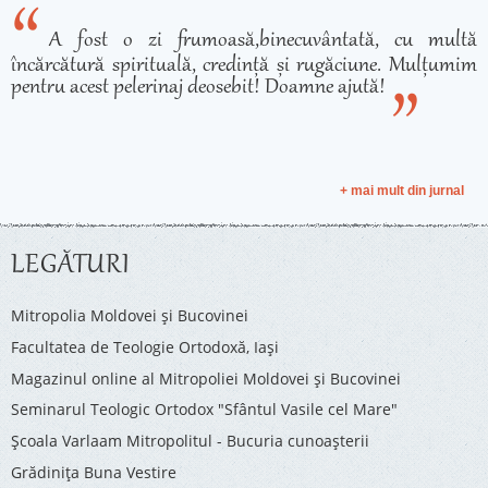
A fost o zi frumoasă,binecuvântată, cu multă
încărcătură spirituală, credință și rugăciune. Mulțumim
pentru acest pelerinaj deosebit! Doamne ajută!
+ mai mult din jurnal
LEGĂTURI
Mitropolia Moldovei și Bucovinei
Facultatea de Teologie Ortodoxă, Iaşi
Magazinul online al Mitropoliei Moldovei și Bucovinei
Seminarul Teologic Ortodox "Sfântul Vasile cel Mare"
Şcoala Varlaam Mitropolitul - Bucuria cunoaşterii
Grădinița Buna Vestire