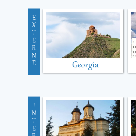
E
X
T
E
R
N
E
Georgia
I
N
T
E