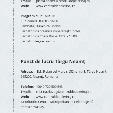
Email:
piatra.neamt@centruldepelerinaj.ro
Web:
www.centruldepelerinaj.ro
Program cu publicul:
Luni-Vineri : 08:00 – 16:00
Sâmbăta, Duminica: închis
Sărbători cu praznice împărătești: închis
Sărbători cu Cruce Rosie: 12:00 - 16:00
Sărbători legale : închis
Punct de lucru Târgu Neamț
Adresa:
Bd. Stefan cel Mare și Sfânt nr.48, Târgu Neamț,
615200, Neamț, Romania
Telefon:
0040 720 500 543
Email:
cristina.zlavog@centruldepelerinaj.ro
Web:
www.centruldepelerinaj.ro
Facebook:
Centrul Mitropolitan de Pelerinaje Sf.
Parascheva, Iași