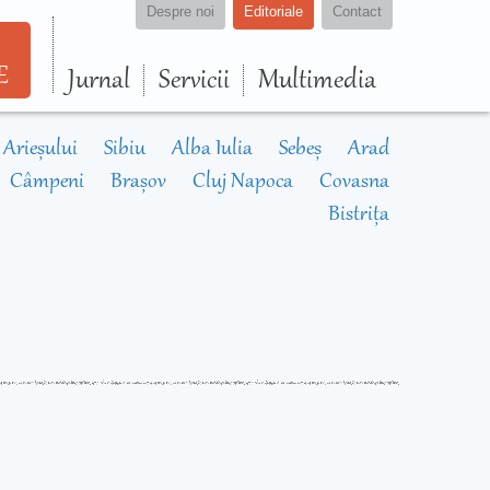
Despre noi
Editoriale
Contact
E
Jurnal
Servicii
Multimedia
 Arieșului
Sibiu
Alba Iulia
Sebeș
Arad
Câmpeni
Brașov
Cluj Napoca
Covasna
Bistrița