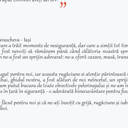
rupul Dorohoi aveți un 10+.
rascheva - Iași
care a trăit momente de nesiguranță, dar care a simțit tot ti
 fost nevoiți să rămânem până când călătoria noastră spre 
 ne-a fost un sprijin adevarat: ne-a oferit cazare, masă, transp
ugat pentru noi, iar aceasta rugăciune si atenție părintească
hai, ghidul nostru, a fost alături de noi neîncetat, un sprij
am putut bucura de toate obiectivele pelerinajului și ne-am înd
adus în țară în siguranță - o adevărată binecuvântare pentru fie
cut pentru noi și că ne-ați însoțit cu grijă, rugăciune și iubir
zboi.