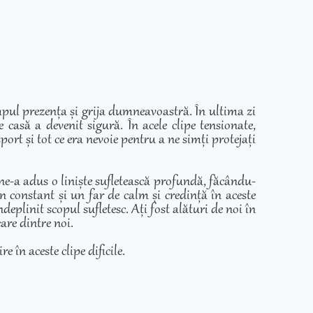
mpul prezența și grija dumneavoastră. În ultima zi
casă a devenit sigură. În acele clipe tensionate,
ort și tot ce era nevoie pentru a ne simți protejați
 ne-a adus o liniște sufletească profundă, făcându-
in constant și un far de calm și credință în aceste
eplinit scopul sufletesc. Ați fost alături de noi în
care dintre noi.
e în aceste clipe dificile.