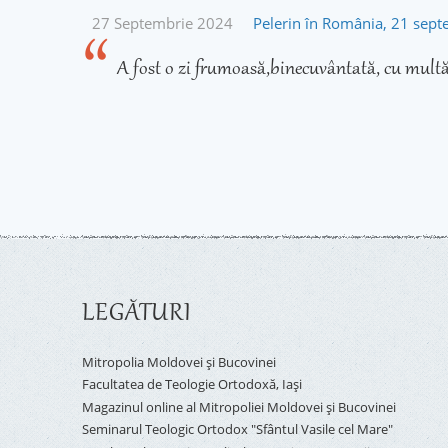
27 Septembrie 2024
Pelerin în România, 21 sep
A fost o zi frumoasă,binecuvântată, cu multă
LEGĂTURI
Mitropolia Moldovei și Bucovinei
Facultatea de Teologie Ortodoxă, Iaşi
Magazinul online al Mitropoliei Moldovei și Bucovinei
Seminarul Teologic Ortodox "Sfântul Vasile cel Mare"