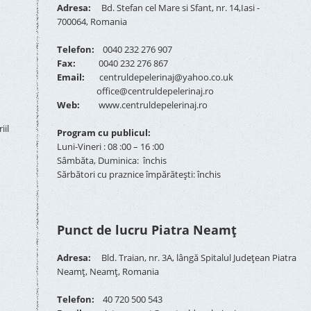
Adresa:
Bd. Stefan cel Mare si Sfant, nr. 14,Iasi -
700064, Romania
Telefon:
0040 232 276 907
Fax:
0040 232 276 867
Email:
centruldepelerinaj@yahoo.co.uk
office@centruldepelerinaj.ro
Web:
www.centruldepelerinaj.ro
iil
Program cu publicul:
Luni-Vineri : 08 :00 – 16 :00
Sâmbăta, Duminica: închis
Sărbători cu praznice împărătești: închis
Punct de lucru Piatra Neamț
Adresa:
Bld. Traian, nr. 3A, lângă Spitalul Județean Piatra
Neamț, Neamț, Romania
Telefon:
40 720 500 543