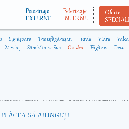
Mergi la
conţinutul
Pelerinaje
Pelerinaje
Oferte
principal
EXTERNE
INTERNE
SPECIAL
ș
Sighișoara
Transfăgărașan
Turda
Vidra
Valea
Mediaș
Sâmbăta de Sus
Oradea
Făgăraș
Deva
R PLĂCEA SĂ AJUNGEŢI