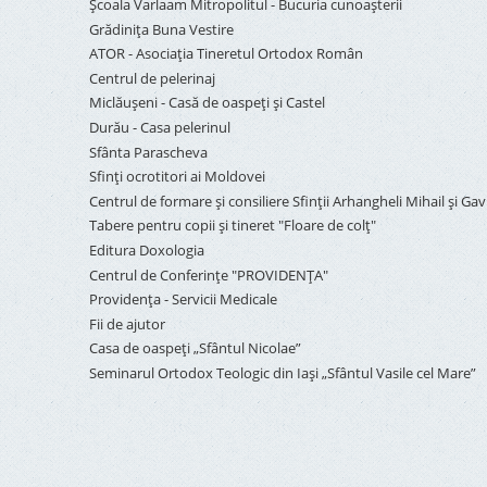
Şcoala Varlaam Mitropolitul - Bucuria cunoaşterii
Grădinița Buna Vestire
ATOR - Asociaţia Tineretul Ortodox Român
Centrul de pelerinaj
Miclăușeni - Casă de oaspeţi şi Castel
Durău - Casa pelerinul
Sfânta Parascheva
Sfinți ocrotitori ai Moldovei
Centrul de formare și consiliere Sfinții Arhangheli Mihail și Gavr
Tabere pentru copii şi tineret "Floare de colţ"
Editura Doxologia
Centrul de Conferinţe "PROVIDENŢA"
Providenţa - Servicii Medicale
Fii de ajutor
Casa de oaspeți „Sfântul Nicolae”
Seminarul Ortodox Teologic din Iași „Sfântul Vasile cel Mare”