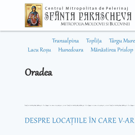
Transalpina
Toplița
Târgu Mure
Lacu Roșu
Hunedoara
Mănăstirea Prislop
Oradea
DESPRE LOCAŢIILE ÎN CARE V-A