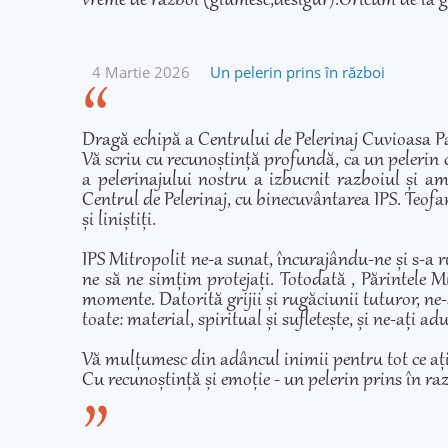
vreme de război (glumesc,desigur).Oricum de la g
4 Martie 2026
Un pelerin prins în război
Dragă echipă a Centrului de Pelerinaj Cuvioasa Pa
Vă scriu cu recunoștință profundă, ca un pelerin 
a pelerinajului nostru a izbucnit razboiul și am
Centrul de Pelerinaj, cu binecuvântarea IPS. Teofan
și liniștiți.
IPS Mitropolit ne-a sunat, încurajându-ne și s-a r
ne să ne simțim protejați. Totodată , Părintele Mi
momente. Datorită grijii și rugăciunii tuturor, ne-
toate: material, spiritual și sufletește, și ne-ați 
Vă mulțumesc din adâncul inimii pentru tot ce ați fă
Cu recunoștință și emoție - un pelerin prins în ra