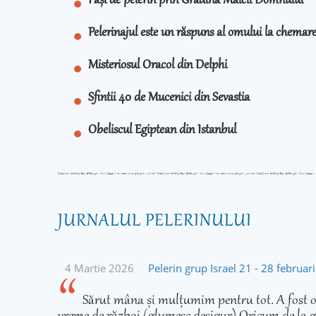
Pași de pelerin prin Grădina Maicii Domnului
Pelerinajul este un răspuns al omului la chema
Misteriosul Oracol din Delphi
Sfintii 40 de Mucenici din Sevastia
Obeliscul Egiptean din Istanbul
JURNALUL PELERINULUI
4 Martie 2026
Pelerin grup Israel 21 - 28 februa
Sărut mâna și mulțumim pentru tot. A fost o 