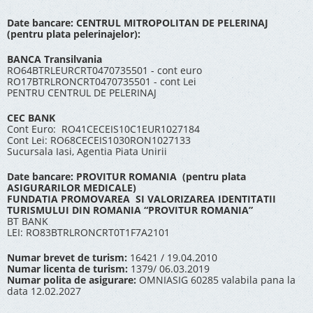
Date bancare: CENTRUL MITROPOLITAN DE PELERINAJ
(pentru plata pelerinajelor):
BANCA Transilvania
RO64BTRLEURCRT0470735501 - cont euro
RO17BTRLRONCRT0470735501 - cont Lei
PENTRU CENTRUL DE PELERINAJ
CEC BANK
Cont Euro: RO41CECEIS10C1EUR1027184
Cont Lei: RO68CECEIS1030RON1027133
Sucursala Iasi, Agentia Piata Unirii
Date bancare: PROVITUR ROMANIA (pentru plata
ASIGURARILOR MEDICALE)
FUNDATIA PROMOVAREA SI VALORIZAREA IDENTITATII
TURISMULUI DIN ROMANIA “PROVITUR ROMANIA”
BT BANK
LEI: RO83BTRLRONCRT0T1F7A2101
Numar brevet de turism:
16421 / 19.04.2010
Numar licenta de turism:
1379/ 06.03.2019
Numar polita de asigurare:
OMNIASIG 60285 valabila pana la
data 12.02.2027