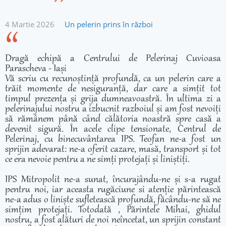
4 Martie 2026
Un pelerin prins în război
Dragă echipă a Centrului de Pelerinaj Cuvioasa
Parascheva - Iași
Vă scriu cu recunoștință profundă, ca un pelerin care a
trăit momente de nesiguranță, dar care a simțit tot
timpul prezența și grija dumneavoastră. În ultima zi a
pelerinajului nostru a izbucnit razboiul și am fost nevoiți
să rămânem până când călătoria noastră spre casă a
devenit sigură. În acele clipe tensionate, Centrul de
Pelerinaj, cu binecuvântarea IPS. Teofan ne-a fost un
sprijin adevarat: ne-a oferit cazare, masă, transport și tot
ce era nevoie pentru a ne simți protejați și liniștiți.
IPS Mitropolit ne-a sunat, încurajându-ne și s-a rugat
pentru noi, iar aceasta rugăciune si atenție părintească
ne-a adus o liniște sufletească profundă, făcându-ne să ne
simțim protejați. Totodată , Părintele Mihai, ghidul
nostru, a fost alături de noi neîncetat, un sprijin constant