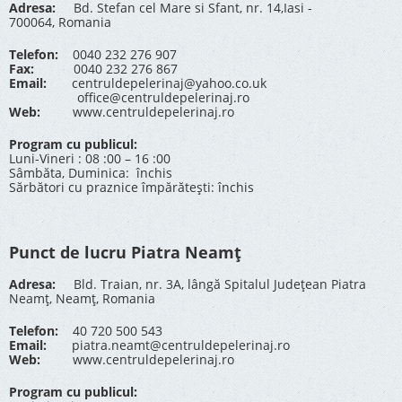
Adresa:
Bd. Stefan cel Mare si Sfant, nr. 14,Iasi -
700064, Romania
Telefon:
0040 232 276 907
Fax:
0040 232 276 867
Email:
centruldepelerinaj@yahoo.co.uk
office@centruldepelerinaj.ro
Web:
www.centruldepelerinaj.ro
Program cu publicul:
Luni-Vineri : 08 :00 – 16 :00
Sâmbăta, Duminica: închis
Sărbători cu praznice împărătești: închis
Punct de lucru Piatra Neamț
Adresa:
Bld. Traian, nr. 3A, lângă Spitalul Județean Piatra
Neamț, Neamț, Romania
Telefon:
40 720 500 543
Email:
piatra.neamt@centruldepelerinaj.ro
Web:
www.centruldepelerinaj.ro
Program cu publicul: