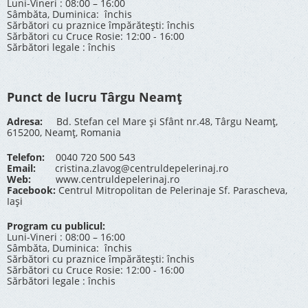
Luni-Vineri : 08:00 – 16:00
Sâmbăta, Duminica: închis
Sărbători cu praznice împărătești: închis
Sărbători cu Cruce Rosie: 12:00 - 16:00
Sărbători legale : închis
Punct de lucru Târgu Neamț
Adresa:
Bd. Stefan cel Mare și Sfânt nr.48, Târgu Neamț,
615200, Neamț, Romania
Telefon:
0040 720 500 543
Email:
cristina.zlavog@centruldepelerinaj.ro
Web:
www.centruldepelerinaj.ro
Facebook:
Centrul Mitropolitan de Pelerinaje Sf. Parascheva,
Iași
Program cu publicul:
Luni-Vineri : 08:00 – 16:00
Sâmbăta, Duminica: închis
Sărbători cu praznice împărătești: închis
Sărbători cu Cruce Rosie: 12:00 - 16:00
Sărbători legale : închis