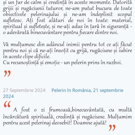
și un far de calm și credință în aceste momente. Datorită
grijii și rugăciunii tuturor, ne-am putut bucura de toate
obiectivele pelerinajului și ne-am îndeplinit scopul
sufletesc. Ați fost alături de noi în toate: material,
spiritual și sufletește, și ne-ați adus în țară în siguranță -
o adevărată binecuvântare pentru fiecare dintre noi.
Vă mulțumesc din adâncul inimii pentru tot ce ați făcut
pentru noi și că ne-ați însoțit cu grijă, rugăciune și iubire
în aceste clipe dificile.
Cu recunoștință și emoție - un pelerin prins în razboi.
27 Septembrie 2024
Pelerin în România, 21 septembrie
2024
A fost o zi frumoasă,binecuvântată, cu multă
încărcătură spirituală, credință și rugăciune. Mulțumim
pentru acest pelerinaj deosebit! Doamne ajută!