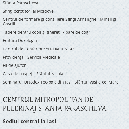
Sfânta Parascheva
Sfinți ocrotitori ai Moldovei
Centrul de formare și consiliere Sfinții Arhangheli Mihail și
Gavriil
Tabere pentru copii şi tineret "Floare de colţ"
Editura Doxologia
Centrul de Conferinţe "PROVIDENŢA"
Providenţa - Servicii Medicale
Fii de ajutor
Casa de oaspeți „Sfântul Nicolae”
Seminarul Ortodox Teologic din Iași „Sfântul Vasile cel Mare”
CENTRUL MITROPOLITAN DE
PELERINAJ SFÂNTA PARASCHEVA
Sediul central la Iași