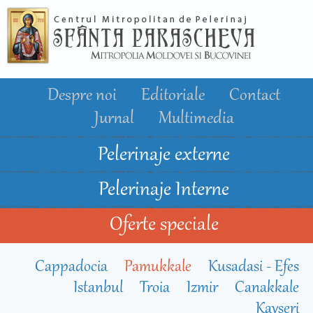
Mergi la
conţinutul
principal
Despre noi
Editoriale
Contact
Jurnal
Multimedia
Pelerinaje externe
Pelerinaje Interne
Oferte speciale
Cappadocia
Pamukkale
Kusadasi - Efes
Istanbul
Troia
Izmir
Canakkale
Kayseri