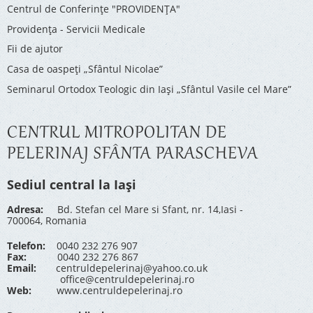
Centrul de Conferinţe "PROVIDENŢA"
Providenţa - Servicii Medicale
Fii de ajutor
Casa de oaspeți „Sfântul Nicolae”
Seminarul Ortodox Teologic din Iași „Sfântul Vasile cel Mare”
CENTRUL MITROPOLITAN DE
PELERINAJ SFÂNTA PARASCHEVA
Sediul central la Iași
Adresa:
Bd. Stefan cel Mare si Sfant, nr. 14,Iasi -
700064, Romania
Telefon:
0040 232 276 907
Fax:
0040 232 276 867
Email:
centruldepelerinaj@yahoo.co.uk
office@centruldepelerinaj.ro
Web:
www.centruldepelerinaj.ro