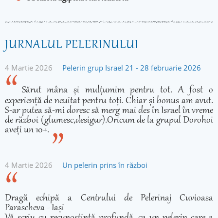
JURNALUL PELERINULUI
4 Martie 2026
Pelerin grup Israel 21 - 28 februarie 2026
Sărut mâna și mulțumim pentru tot. A fost o
experiență de neuitat pentru toți. Chiar și bonus am avut.
S-ar putea să-mi doresc să merg mai des în Israel în vreme
de război (glumesc,desigur).Oricum de la grupul Dorohoi
aveți un 10+.
4 Martie 2026
Un pelerin prins în război
Dragă echipă a Centrului de Pelerinaj Cuvioasa
Parascheva - Iași
Vă scriu cu recunoștință profundă, ca un pelerin care a