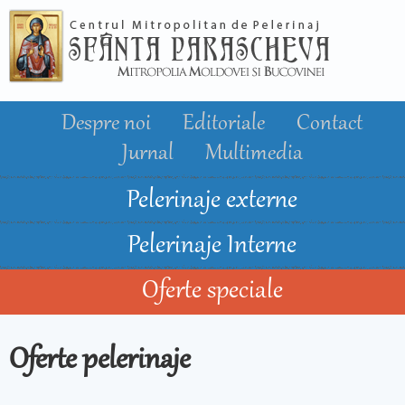
Mergi la
conţinutul
principal
Despre noi
Editoriale
Contact
Jurnal
Multimedia
Pelerinaje externe
Pelerinaje Interne
Oferte speciale
Oferte pelerinaje