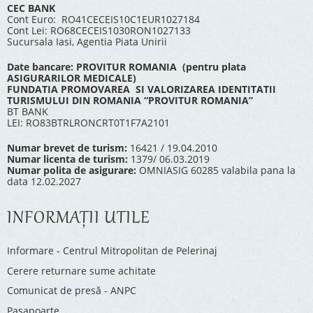
CEC BANK
Cont Euro: RO41CECEIS10C1EUR1027184
Cont Lei: RO68CECEIS1030RON1027133
Sucursala Iasi, Agentia Piata Unirii
Date bancare: PROVITUR ROMANIA (pentru plata
ASIGURARILOR MEDICALE)
FUNDATIA PROMOVAREA SI VALORIZAREA IDENTITATII
TURISMULUI DIN ROMANIA “PROVITUR ROMANIA”
BT BANK
LEI: RO83BTRLRONCRT0T1F7A2101
Numar brevet de turism:
16421 / 19.04.2010
Numar licenta de turism:
1379/ 06.03.2019
Numar polita de asigurare:
OMNIASIG 60285 valabila pana la
data 12.02.2027
INFORMAŢII UTILE
Informare - Centrul Mitropolitan de Pelerinaj
Cerere returnare sume achitate
Comunicat de presă - ANPC
Pașapoarte