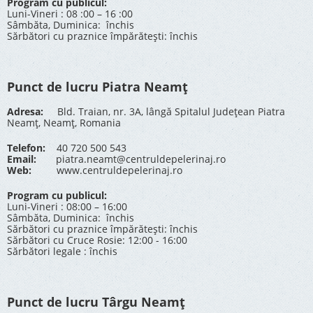
Program cu publicul:
Luni-Vineri : 08 :00 – 16 :00
Sâmbăta, Duminica: închis
Sărbători cu praznice împărătești: închis
Punct de lucru Piatra Neamț
Adresa:
Bld. Traian, nr. 3A, lângă Spitalul Județean Piatra
Neamț, Neamț, Romania
Telefon:
40 720 500 543
Email:
piatra.neamt@centruldepelerinaj.ro
Web:
www.centruldepelerinaj.ro
Program cu publicul:
Luni-Vineri : 08:00 – 16:00
Sâmbăta, Duminica: închis
Sărbători cu praznice împărătești: închis
Sărbători cu Cruce Rosie: 12:00 - 16:00
Sărbători legale : închis
Punct de lucru Târgu Neamț