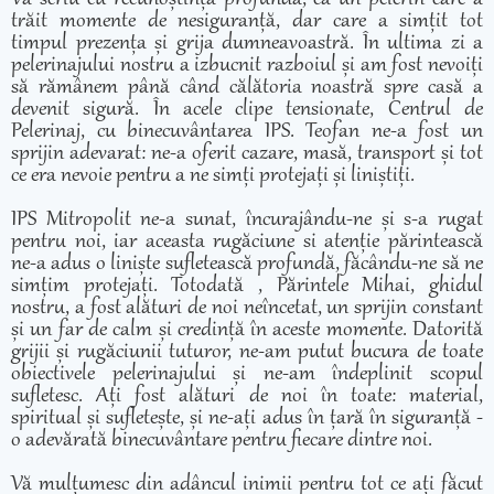
trăit momente de nesiguranță, dar care a simțit tot
timpul prezența și grija dumneavoastră. În ultima zi a
pelerinajului nostru a izbucnit razboiul și am fost nevoiți
să rămânem până când călătoria noastră spre casă a
devenit sigură. În acele clipe tensionate, Centrul de
Pelerinaj, cu binecuvântarea IPS. Teofan ne-a fost un
sprijin adevarat: ne-a oferit cazare, masă, transport și tot
ce era nevoie pentru a ne simți protejați și liniștiți.
IPS Mitropolit ne-a sunat, încurajându-ne și s-a rugat
pentru noi, iar aceasta rugăciune si atenție părintească
ne-a adus o liniște sufletească profundă, făcându-ne să ne
simțim protejați. Totodată , Părintele Mihai, ghidul
nostru, a fost alături de noi neîncetat, un sprijin constant
și un far de calm și credință în aceste momente. Datorită
grijii și rugăciunii tuturor, ne-am putut bucura de toate
obiectivele pelerinajului și ne-am îndeplinit scopul
sufletesc. Ați fost alături de noi în toate: material,
spiritual și sufletește, și ne-ați adus în țară în siguranță -
o adevărată binecuvântare pentru fiecare dintre noi.
Vă mulțumesc din adâncul inimii pentru tot ce ați făcut