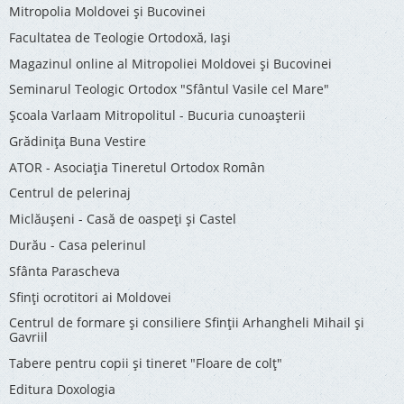
Mitropolia Moldovei și Bucovinei
Facultatea de Teologie Ortodoxă, Iaşi
Magazinul online al Mitropoliei Moldovei și Bucovinei
Seminarul Teologic Ortodox "Sfântul Vasile cel Mare"
Şcoala Varlaam Mitropolitul - Bucuria cunoaşterii
Grădinița Buna Vestire
ATOR - Asociaţia Tineretul Ortodox Român
Centrul de pelerinaj
Miclăușeni - Casă de oaspeţi şi Castel
Durău - Casa pelerinul
Sfânta Parascheva
Sfinți ocrotitori ai Moldovei
Centrul de formare și consiliere Sfinții Arhangheli Mihail și
Gavriil
Tabere pentru copii şi tineret "Floare de colţ"
Editura Doxologia