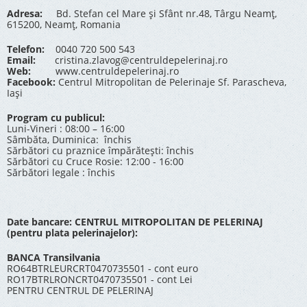
Adresa:
Bd. Stefan cel Mare și Sfânt nr.48, Târgu Neamț,
615200, Neamț, Romania
Telefon:
0040 720 500 543
Email:
cristina.zlavog@centruldepelerinaj.ro
Web:
www.centruldepelerinaj.ro
Facebook:
Centrul Mitropolitan de Pelerinaje Sf. Parascheva,
Iași
Program cu publicul:
Luni-Vineri : 08:00 – 16:00
Sâmbăta, Duminica: închis
Sărbători cu praznice împărătești: închis
Sărbători cu Cruce Rosie: 12:00 - 16:00
Sărbători legale : închis
Date bancare: CENTRUL MITROPOLITAN DE PELERINAJ
(pentru plata pelerinajelor):
BANCA Transilvania
RO64BTRLEURCRT0470735501 - cont euro
RO17BTRLRONCRT0470735501 - cont Lei
PENTRU CENTRUL DE PELERINAJ