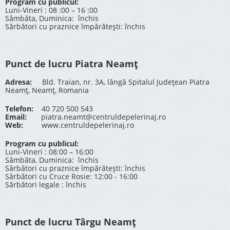
Program cu publicul:
Luni-Vineri : 08 :00 – 16 :00
Sâmbăta, Duminica: închis
Sărbători cu praznice împărătești: închis
Punct de lucru Piatra Neamț
Adresa:
Bld. Traian, nr. 3A, lângă Spitalul Județean Piatra
Neamț, Neamț, Romania
Telefon:
40 720 500 543
Email:
piatra.neamt@centruldepelerinaj.ro
Web:
www.centruldepelerinaj.ro
Program cu publicul:
Luni-Vineri : 08:00 – 16:00
Sâmbăta, Duminica: închis
Sărbători cu praznice împărătești: închis
Sărbători cu Cruce Rosie: 12:00 - 16:00
Sărbători legale : închis
Punct de lucru Târgu Neamț