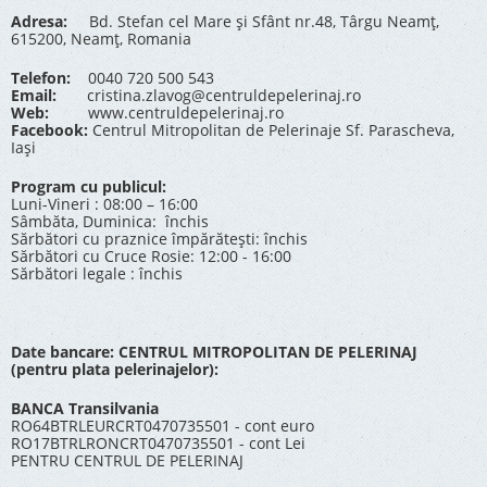
Adresa:
Bd. Stefan cel Mare și Sfânt nr.48, Târgu Neamț,
615200, Neamț, Romania
Telefon:
0040 720 500 543
Email:
cristina.zlavog@centruldepelerinaj.ro
Web:
www.centruldepelerinaj.ro
Facebook:
Centrul Mitropolitan de Pelerinaje Sf. Parascheva,
Iași
Program cu publicul:
Luni-Vineri : 08:00 – 16:00
Sâmbăta, Duminica: închis
Sărbători cu praznice împărătești: închis
Sărbători cu Cruce Rosie: 12:00 - 16:00
Sărbători legale : închis
Date bancare: CENTRUL MITROPOLITAN DE PELERINAJ
(pentru plata pelerinajelor):
BANCA Transilvania
RO64BTRLEURCRT0470735501 - cont euro
RO17BTRLRONCRT0470735501 - cont Lei
PENTRU CENTRUL DE PELERINAJ