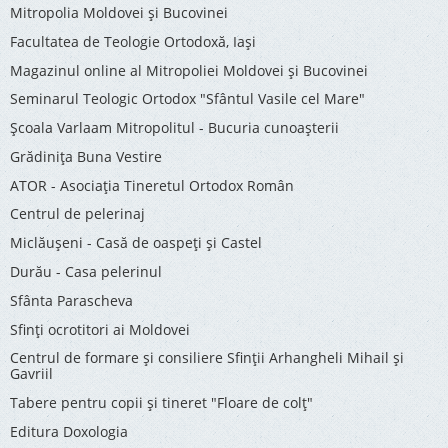
Mitropolia Moldovei și Bucovinei
Facultatea de Teologie Ortodoxă, Iaşi
Magazinul online al Mitropoliei Moldovei și Bucovinei
Seminarul Teologic Ortodox "Sfântul Vasile cel Mare"
Şcoala Varlaam Mitropolitul - Bucuria cunoaşterii
Grădinița Buna Vestire
ATOR - Asociaţia Tineretul Ortodox Român
Centrul de pelerinaj
Miclăușeni - Casă de oaspeţi şi Castel
Durău - Casa pelerinul
Sfânta Parascheva
Sfinți ocrotitori ai Moldovei
Centrul de formare și consiliere Sfinții Arhangheli Mihail și
Gavriil
Tabere pentru copii şi tineret "Floare de colţ"
Editura Doxologia