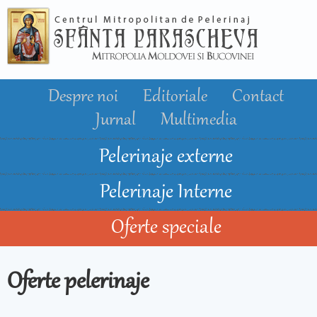
Mergi la
conţinutul
principal
Despre noi
Editoriale
Contact
Jurnal
Multimedia
Pelerinaje externe
Pelerinaje Interne
Oferte speciale
Oferte pelerinaje