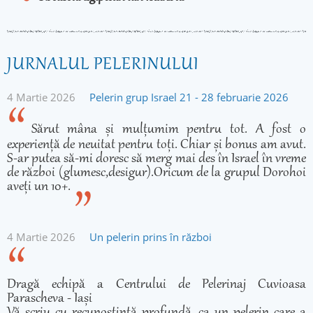
JURNALUL PELERINULUI
4 Martie 2026
Pelerin grup Israel 21 - 28 februarie 2026
Sărut mâna și mulțumim pentru tot. A fost o
experiență de neuitat pentru toți. Chiar și bonus am avut.
S-ar putea să-mi doresc să merg mai des în Israel în vreme
de război (glumesc,desigur).Oricum de la grupul Dorohoi
aveți un 10+.
4 Martie 2026
Un pelerin prins în război
Dragă echipă a Centrului de Pelerinaj Cuvioasa
Parascheva - Iași
Vă scriu cu recunoștință profundă, ca un pelerin care a