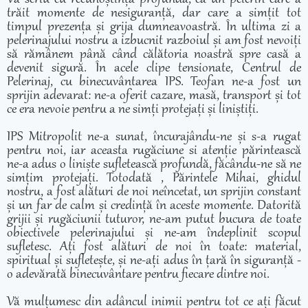
trăit momente de nesiguranță, dar care a simțit tot
timpul prezența și grija dumneavoastră. În ultima zi a
pelerinajului nostru a izbucnit razboiul și am fost nevoiți
să rămânem până când călătoria noastră spre casă a
devenit sigură. În acele clipe tensionate, Centrul de
Pelerinaj, cu binecuvântarea IPS. Teofan ne-a fost un
sprijin adevarat: ne-a oferit cazare, masă, transport și tot
ce era nevoie pentru a ne simți protejați și liniștiți.
IPS Mitropolit ne-a sunat, încurajându-ne și s-a rugat
pentru noi, iar aceasta rugăciune si atenție părintească
ne-a adus o liniște sufletească profundă, făcându-ne să ne
simțim protejați. Totodată , Părintele Mihai, ghidul
nostru, a fost alături de noi neîncetat, un sprijin constant
și un far de calm și credință în aceste momente. Datorită
grijii și rugăciunii tuturor, ne-am putut bucura de toate
obiectivele pelerinajului și ne-am îndeplinit scopul
sufletesc. Ați fost alături de noi în toate: material,
spiritual și sufletește, și ne-ați adus în țară în siguranță -
o adevărată binecuvântare pentru fiecare dintre noi.
Vă mulțumesc din adâncul inimii pentru tot ce ați făcut