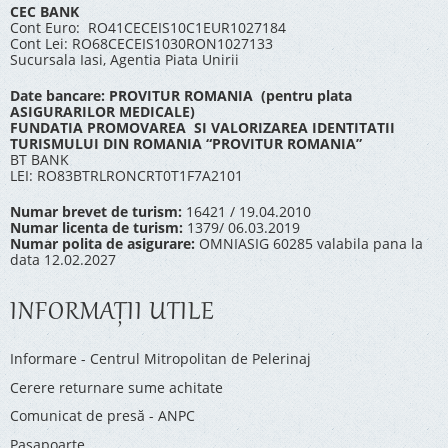
CEC BANK
Cont Euro: RO41CECEIS10C1EUR1027184
Cont Lei: RO68CECEIS1030RON1027133
Sucursala Iasi, Agentia Piata Unirii
Date bancare: PROVITUR ROMANIA (pentru plata
ASIGURARILOR MEDICALE)
FUNDATIA PROMOVAREA SI VALORIZAREA IDENTITATII
TURISMULUI DIN ROMANIA “PROVITUR ROMANIA”
BT BANK
LEI: RO83BTRLRONCRT0T1F7A2101
Numar brevet de turism:
16421 / 19.04.2010
Numar licenta de turism:
1379/ 06.03.2019
Numar polita de asigurare:
OMNIASIG 60285 valabila pana la
data 12.02.2027
INFORMAŢII UTILE
Informare - Centrul Mitropolitan de Pelerinaj
Cerere returnare sume achitate
Comunicat de presă - ANPC
Pașapoarte