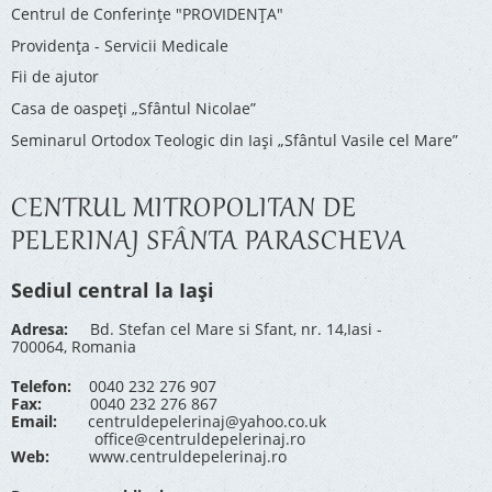
Centrul de Conferinţe "PROVIDENŢA"
Providenţa - Servicii Medicale
Fii de ajutor
Casa de oaspeți „Sfântul Nicolae”
Seminarul Ortodox Teologic din Iași „Sfântul Vasile cel Mare”
CENTRUL MITROPOLITAN DE
PELERINAJ SFÂNTA PARASCHEVA
Sediul central la Iași
Adresa:
Bd. Stefan cel Mare si Sfant, nr. 14,Iasi -
700064, Romania
Telefon:
0040 232 276 907
Fax:
0040 232 276 867
Email:
centruldepelerinaj@yahoo.co.uk
office@centruldepelerinaj.ro
Web:
www.centruldepelerinaj.ro