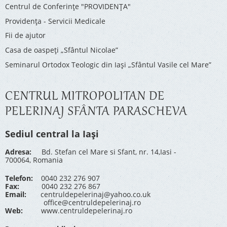
Centrul de Conferinţe "PROVIDENŢA"
Providenţa - Servicii Medicale
Fii de ajutor
Casa de oaspeți „Sfântul Nicolae”
Seminarul Ortodox Teologic din Iași „Sfântul Vasile cel Mare”
CENTRUL MITROPOLITAN DE
PELERINAJ SFÂNTA PARASCHEVA
Sediul central la Iași
Adresa:
Bd. Stefan cel Mare si Sfant, nr. 14,Iasi -
700064, Romania
Telefon:
0040 232 276 907
Fax:
0040 232 276 867
Email:
centruldepelerinaj@yahoo.co.uk
office@centruldepelerinaj.ro
Web:
www.centruldepelerinaj.ro