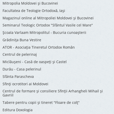
Mitropolia Moldovei și Bucovinei
Facultatea de Teologie Ortodoxă, Iaşi
Magazinul online al Mitropoliei Moldovei și Bucovinei
Seminarul Teologic Ortodox "Sfântul Vasile cel Mare"
Şcoala Varlaam Mitropolitul - Bucuria cunoaşterii
Grădinița Buna Vestire
ATOR - Asociaţia Tineretul Ortodox Român
Centrul de pelerinaj
Miclăușeni - Casă de oaspeţi şi Castel
Durău - Casa pelerinul
Sfânta Parascheva
Sfinți ocrotitori ai Moldovei
Centrul de formare și consiliere Sfinții Arhangheli Mihail și
Gavriil
Tabere pentru copii şi tineret "Floare de colţ"
Editura Doxologia