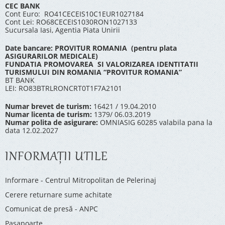
CEC BANK
Cont Euro: RO41CECEIS10C1EUR1027184
Cont Lei: RO68CECEIS1030RON1027133
Sucursala Iasi, Agentia Piata Unirii
Date bancare: PROVITUR ROMANIA (pentru plata
ASIGURARILOR MEDICALE)
FUNDATIA PROMOVAREA SI VALORIZAREA IDENTITATII
TURISMULUI DIN ROMANIA “PROVITUR ROMANIA”
BT BANK
LEI: RO83BTRLRONCRT0T1F7A2101
Numar brevet de turism:
16421 / 19.04.2010
Numar licenta de turism:
1379/ 06.03.2019
Numar polita de asigurare:
OMNIASIG 60285 valabila pana la
data 12.02.2027
INFORMAŢII UTILE
Informare - Centrul Mitropolitan de Pelerinaj
Cerere returnare sume achitate
Comunicat de presă - ANPC
Pașapoarte