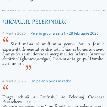
JURNALUL PELERINULUI
4 Martie 2026
Pelerin grup Israel 21 - 28 februarie 2026
Sărut mâna și mulțumim pentru tot. A fost o
experiență de neuitat pentru toți. Chiar și bonus am avut.
S-ar putea să-mi doresc să merg mai des în Israel în vreme
de război (glumesc,desigur).Oricum de la grupul Dorohoi
aveți un 10+.
4 Martie 2026
Un pelerin prins în război
Dragă echipă a Centrului de Pelerinaj Cuvioasa
Parascheva - Iași
Vă scriu cu recunoștință profundă, ca un pelerin care a