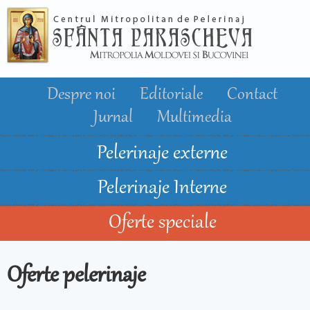
Mergi la
conţinutul
principal
Despre noi
Editoriale
Contact
Jurnal
Multimedia
Pelerinaje externe
Pelerinaje Interne
Oferte speciale
Oferte pelerinaje