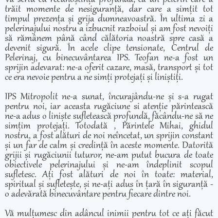
trăit momente de nesiguranță, dar care a simțit tot
timpul prezența și grija dumneavoastră. În ultima zi a
pelerinajului nostru a izbucnit razboiul și am fost nevoiți
să rămânem până când călătoria noastră spre casă a
devenit sigură. În acele clipe tensionate, Centrul de
Pelerinaj, cu binecuvântarea IPS. Teofan ne-a fost un
sprijin adevarat: ne-a oferit cazare, masă, transport și tot
ce era nevoie pentru a ne simți protejați și liniștiți.
IPS Mitropolit ne-a sunat, încurajându-ne și s-a rugat
pentru noi, iar aceasta rugăciune si atenție părintească
ne-a adus o liniște sufletească profundă, făcându-ne să ne
simțim protejați. Totodată , Părintele Mihai, ghidul
nostru, a fost alături de noi neîncetat, un sprijin constant
și un far de calm și credință în aceste momente. Datorită
grijii și rugăciunii tuturor, ne-am putut bucura de toate
obiectivele pelerinajului și ne-am îndeplinit scopul
sufletesc. Ați fost alături de noi în toate: material,
spiritual și sufletește, și ne-ați adus în țară în siguranță -
o adevărată binecuvântare pentru fiecare dintre noi.
Vă mulțumesc din adâncul inimii pentru tot ce ați făcut