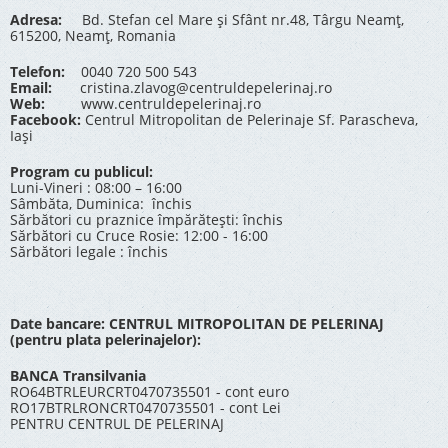
Adresa:
Bd. Stefan cel Mare și Sfânt nr.48, Târgu Neamț,
615200, Neamț, Romania
Telefon:
0040 720 500 543
Email:
cristina.zlavog@centruldepelerinaj.ro
Web:
www.centruldepelerinaj.ro
Facebook:
Centrul Mitropolitan de Pelerinaje Sf. Parascheva,
Iași
Program cu publicul:
Luni-Vineri : 08:00 – 16:00
Sâmbăta, Duminica: închis
Sărbători cu praznice împărătești: închis
Sărbători cu Cruce Rosie: 12:00 - 16:00
Sărbători legale : închis
Date bancare: CENTRUL MITROPOLITAN DE PELERINAJ
(pentru plata pelerinajelor):
BANCA Transilvania
RO64BTRLEURCRT0470735501 - cont euro
RO17BTRLRONCRT0470735501 - cont Lei
PENTRU CENTRUL DE PELERINAJ