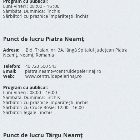
Program cu publicul:
Luni-Vineri : 08 :00 – 16 :00
Sâmbăta, Duminica: închis
Sărbători cu praznice împărătești: închis
Punct de lucru Piatra Neamț
Adresa:
Bld. Traian, nr. 3A, lângă Spitalul Județean Piatra
Neamț, Neamț, Romania
Telefon:
40 720 500 543
Email:
piatra.neamt@centruldepelerinaj.ro
Web:
www.centruldepelerinaj.ro
Program cu publicul:
Luni-Vineri : 08:00 – 16:00
Sâmbăta, Duminica: închis
Sărbători cu praznice împărătești: închis
Sărbători cu Cruce Rosie: 12:00 - 16:00
Sărbători legale : închis
Punct de lucru Târgu Neamț