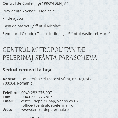
Centrul de Conferinţe "PROVIDENŢA"
Providenţa - Servicii Medicale
Fii de ajutor
Casa de oaspeți „Sfântul Nicolae”
Seminarul Ortodox Teologic din Iași „Sfântul Vasile cel Mare”
CENTRUL MITROPOLITAN DE
PELERINAJ SFÂNTA PARASCHEVA
Sediul central la Iași
Adresa:
Bd. Stefan cel Mare si Sfant, nr. 14,Iasi -
700064, Romania
Telefon:
0040 232 276 907
Fax:
0040 232 276 867
Email:
centruldepelerinaj@yahoo.co.uk
office@centruldepelerinaj.ro
Web:
www.centruldepelerinaj.ro