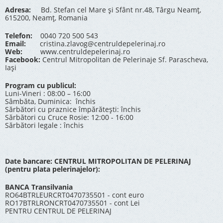
Adresa:
Bd. Stefan cel Mare și Sfânt nr.48, Târgu Neamț,
615200, Neamț, Romania
Telefon:
0040 720 500 543
Email:
cristina.zlavog@centruldepelerinaj.ro
Web:
www.centruldepelerinaj.ro
Facebook:
Centrul Mitropolitan de Pelerinaje Sf. Parascheva,
Iași
Program cu publicul:
Luni-Vineri : 08:00 – 16:00
Sâmbăta, Duminica: închis
Sărbători cu praznice împărătești: închis
Sărbători cu Cruce Rosie: 12:00 - 16:00
Sărbători legale : închis
Date bancare: CENTRUL MITROPOLITAN DE PELERINAJ
(pentru plata pelerinajelor):
BANCA Transilvania
RO64BTRLEURCRT0470735501 - cont euro
RO17BTRLRONCRT0470735501 - cont Lei
PENTRU CENTRUL DE PELERINAJ