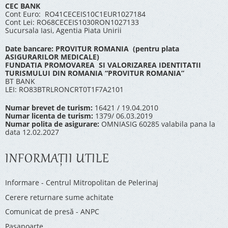
CEC BANK
Cont Euro: RO41CECEIS10C1EUR1027184
Cont Lei: RO68CECEIS1030RON1027133
Sucursala Iasi, Agentia Piata Unirii
Date bancare: PROVITUR ROMANIA (pentru plata
ASIGURARILOR MEDICALE)
FUNDATIA PROMOVAREA SI VALORIZAREA IDENTITATII
TURISMULUI DIN ROMANIA “PROVITUR ROMANIA”
BT BANK
LEI: RO83BTRLRONCRT0T1F7A2101
Numar brevet de turism:
16421 / 19.04.2010
Numar licenta de turism:
1379/ 06.03.2019
Numar polita de asigurare:
OMNIASIG 60285 valabila pana la
data 12.02.2027
INFORMAŢII UTILE
Informare - Centrul Mitropolitan de Pelerinaj
Cerere returnare sume achitate
Comunicat de presă - ANPC
Pașapoarte