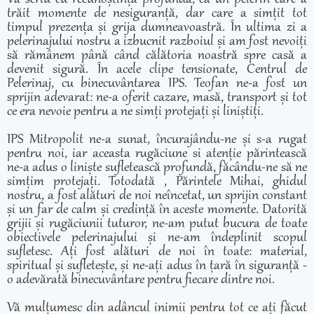
trăit momente de nesiguranță, dar care a simțit tot
timpul prezența și grija dumneavoastră. În ultima zi a
pelerinajului nostru a izbucnit razboiul și am fost nevoiți
să rămânem până când călătoria noastră spre casă a
devenit sigură. În acele clipe tensionate, Centrul de
Pelerinaj, cu binecuvântarea IPS. Teofan ne-a fost un
sprijin adevarat: ne-a oferit cazare, masă, transport și tot
ce era nevoie pentru a ne simți protejați și liniștiți.
IPS Mitropolit ne-a sunat, încurajându-ne și s-a rugat
pentru noi, iar aceasta rugăciune si atenție părintească
ne-a adus o liniște sufletească profundă, făcându-ne să ne
simțim protejați. Totodată , Părintele Mihai, ghidul
nostru, a fost alături de noi neîncetat, un sprijin constant
și un far de calm și credință în aceste momente. Datorită
grijii și rugăciunii tuturor, ne-am putut bucura de toate
obiectivele pelerinajului și ne-am îndeplinit scopul
sufletesc. Ați fost alături de noi în toate: material,
spiritual și sufletește, și ne-ați adus în țară în siguranță -
o adevărată binecuvântare pentru fiecare dintre noi.
Vă mulțumesc din adâncul inimii pentru tot ce ați făcut