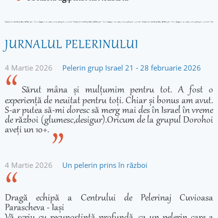
JURNALUL PELERINULUI
4 Martie 2026
Pelerin grup Israel 21 - 28 februarie 2026
Sărut mâna și mulțumim pentru tot. A fost o
experiență de neuitat pentru toți. Chiar și bonus am avut.
S-ar putea să-mi doresc să merg mai des în Israel în vreme
de război (glumesc,desigur).Oricum de la grupul Dorohoi
aveți un 10+.
4 Martie 2026
Un pelerin prins în război
Dragă echipă a Centrului de Pelerinaj Cuvioasa
Parascheva - Iași
Vă scriu cu recunoștință profundă, ca un pelerin care a