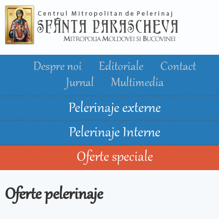
Mergi la
conţinutul
principal
Despre noi
Editoriale
Contact
Jurnal
Multimedia
Pelerinaje externe
Pelerinaje Interne
Oferte speciale
Oferte pelerinaje