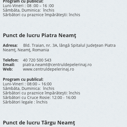
Program cu publicul:
Luni-Vineri : 08 :00 – 16 :00
Sâmbăta, Duminica: închis
Sărbători cu praznice împărătești: închis
Punct de lucru Piatra Neamț
Adresa:
Bld. Traian, nr. 3A, lângă Spitalul Județean Piatra
Neamț, Neamț, Romania
Telefon:
40 720 500 543
Email:
piatra.neamt@centruldepelerinaj.ro
Web:
www.centruldepelerinaj.ro
Program cu publicul:
Luni-Vineri : 08:00 – 16:00
Sâmbăta, Duminica: închis
Sărbători cu praznice împărătești: închis
Sărbători cu Cruce Rosie: 12:00 - 16:00
Sărbători legale : închis
Punct de lucru Târgu Neamț