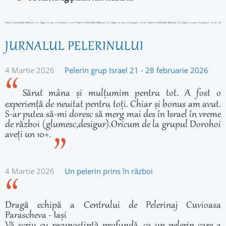
JURNALUL PELERINULUI
4 Martie 2026
Pelerin grup Israel 21 - 28 februarie 2026
Sărut mâna și mulțumim pentru tot. A fost o
experiență de neuitat pentru toți. Chiar și bonus am avut.
S-ar putea să-mi doresc să merg mai des în Israel în vreme
de război (glumesc,desigur).Oricum de la grupul Dorohoi
aveți un 10+.
4 Martie 2026
Un pelerin prins în război
Dragă echipă a Centrului de Pelerinaj Cuvioasa
Parascheva - Iași
Vă scriu cu recunoștință profundă, ca un pelerin care a