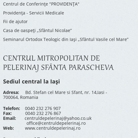
Centrul de Conferinţe "PROVIDENŢA"
Providenţa - Servicii Medicale
Fii de ajutor
Casa de oaspeți „Sfântul Nicolae”
Seminarul Ortodox Teologic din Iași „Sfântul Vasile cel Mare”
CENTRUL MITROPOLITAN DE
PELERINAJ SFÂNTA PARASCHEVA
Sediul central la Iași
Adresa:
Bd. Stefan cel Mare si Sfant, nr. 14,Iasi -
700064, Romania
Telefon:
0040 232 276 907
Fax:
0040 232 276 867
Email:
centruldepelerinaj@yahoo.co.uk
office@centruldepelerinaj.ro
Web:
www.centruldepelerinaj.ro