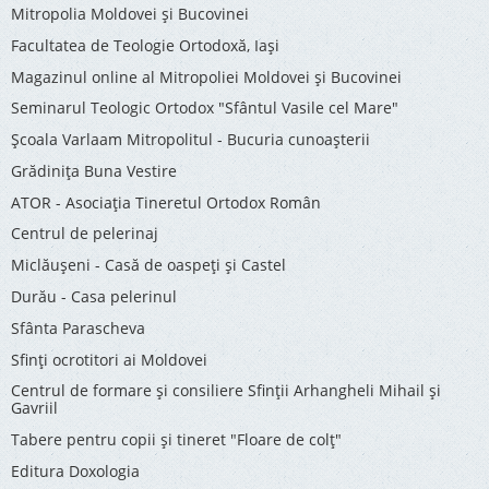
Mitropolia Moldovei și Bucovinei
Facultatea de Teologie Ortodoxă, Iaşi
Magazinul online al Mitropoliei Moldovei și Bucovinei
Seminarul Teologic Ortodox "Sfântul Vasile cel Mare"
Şcoala Varlaam Mitropolitul - Bucuria cunoaşterii
Grădinița Buna Vestire
ATOR - Asociaţia Tineretul Ortodox Român
Centrul de pelerinaj
Miclăușeni - Casă de oaspeţi şi Castel
Durău - Casa pelerinul
Sfânta Parascheva
Sfinți ocrotitori ai Moldovei
Centrul de formare și consiliere Sfinții Arhangheli Mihail și
Gavriil
Tabere pentru copii şi tineret "Floare de colţ"
Editura Doxologia