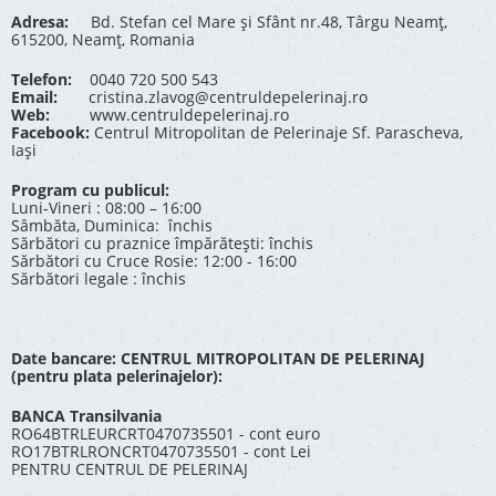
Adresa:
Bd. Stefan cel Mare și Sfânt nr.48, Târgu Neamț,
615200, Neamț, Romania
Telefon:
0040 720 500 543
Email:
cristina.zlavog@centruldepelerinaj.ro
Web:
www.centruldepelerinaj.ro
Facebook:
Centrul Mitropolitan de Pelerinaje Sf. Parascheva,
Iași
Program cu publicul:
Luni-Vineri : 08:00 – 16:00
Sâmbăta, Duminica: închis
Sărbători cu praznice împărătești: închis
Sărbători cu Cruce Rosie: 12:00 - 16:00
Sărbători legale : închis
Date bancare: CENTRUL MITROPOLITAN DE PELERINAJ
(pentru plata pelerinajelor):
BANCA Transilvania
RO64BTRLEURCRT0470735501 - cont euro
RO17BTRLRONCRT0470735501 - cont Lei
PENTRU CENTRUL DE PELERINAJ