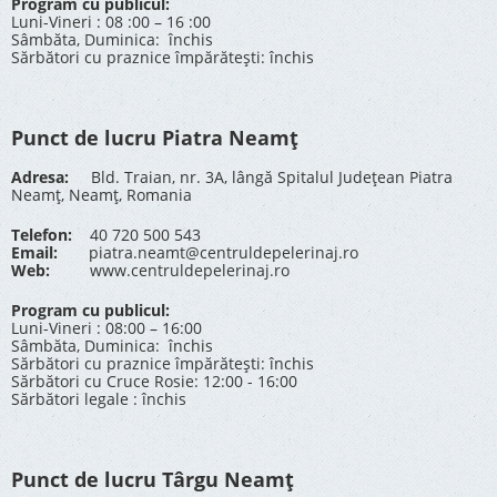
Program cu publicul:
Luni-Vineri : 08 :00 – 16 :00
Sâmbăta, Duminica: închis
Sărbători cu praznice împărătești: închis
Punct de lucru Piatra Neamț
Adresa:
Bld. Traian, nr. 3A, lângă Spitalul Județean Piatra
Neamț, Neamț, Romania
Telefon:
40 720 500 543
Email:
piatra.neamt@centruldepelerinaj.ro
Web:
www.centruldepelerinaj.ro
Program cu publicul:
Luni-Vineri : 08:00 – 16:00
Sâmbăta, Duminica: închis
Sărbători cu praznice împărătești: închis
Sărbători cu Cruce Rosie: 12:00 - 16:00
Sărbători legale : închis
Punct de lucru Târgu Neamț