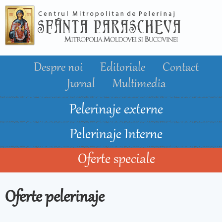
Mergi la
conţinutul
principal
Despre noi
Editoriale
Contact
Jurnal
Multimedia
Pelerinaje externe
Pelerinaje Interne
Oferte speciale
Oferte pelerinaje