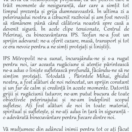
trăit momente de nesiguranță, dar care a simțit tot
timpul prezența și grija dumneavoastră. În ultima zi a
pelerinajului nostru a izbucnit razboiul și am fost nevoiți
să rămânem până când călătoria noastră spre casă a
devenit sigură. În acele clipe tensionate, Centrul de
Pelerinaj, cu binecuvântarea IPS. Teofan ne-a fost un
sprijin adevarat: ne-a oferit cazare, masă, transport și tot
ce era nevoie pentru a ne simți protejați și liniștiți.
IPS Mitropolit ne-a sunat, încurajându-ne și s-a rugat
pentru noi, iar aceasta rugăciune si atenție părintească
ne-a adus o liniște sufletească profundă, făcându-ne să ne
simțim protejați. Totodată , Părintele Mihai, ghidul
nostru, a fost alături de noi neîncetat, un sprijin constant
și un far de calm și credință în aceste momente. Datorită
grijii și rugăciunii tuturor, ne-am putut bucura de toate
obiectivele pelerinajului și ne-am îndeplinit scopul
sufletesc. Ați fost alături de noi în toate: material,
spiritual și sufletește, și ne-ați adus în țară în siguranță -
o adevărată binecuvântare pentru fiecare dintre noi.
Vă mulțumesc din adâncul inimii pentru tot ce ați făcut