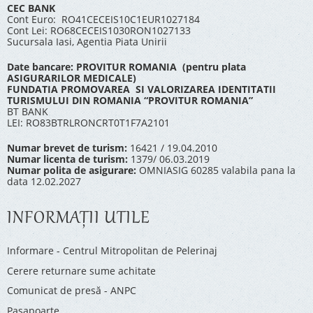
CEC BANK
Cont Euro: RO41CECEIS10C1EUR1027184
Cont Lei: RO68CECEIS1030RON1027133
Sucursala Iasi, Agentia Piata Unirii
Date bancare: PROVITUR ROMANIA (pentru plata
ASIGURARILOR MEDICALE)
FUNDATIA PROMOVAREA SI VALORIZAREA IDENTITATII
TURISMULUI DIN ROMANIA “PROVITUR ROMANIA”
BT BANK
LEI: RO83BTRLRONCRT0T1F7A2101
Numar brevet de turism:
16421 / 19.04.2010
Numar licenta de turism:
1379/ 06.03.2019
Numar polita de asigurare:
OMNIASIG 60285 valabila pana la
data 12.02.2027
INFORMAŢII UTILE
Informare - Centrul Mitropolitan de Pelerinaj
Cerere returnare sume achitate
Comunicat de presă - ANPC
Pașapoarte