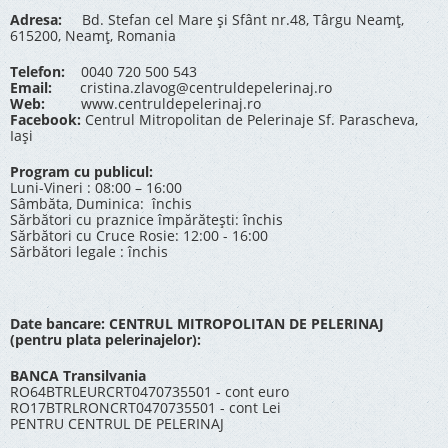
Adresa:
Bd. Stefan cel Mare și Sfânt nr.48, Târgu Neamț,
615200, Neamț, Romania
Telefon:
0040 720 500 543
Email:
cristina.zlavog@centruldepelerinaj.ro
Web:
www.centruldepelerinaj.ro
Facebook:
Centrul Mitropolitan de Pelerinaje Sf. Parascheva,
Iași
Program cu publicul:
Luni-Vineri : 08:00 – 16:00
Sâmbăta, Duminica: închis
Sărbători cu praznice împărătești: închis
Sărbători cu Cruce Rosie: 12:00 - 16:00
Sărbători legale : închis
Date bancare: CENTRUL MITROPOLITAN DE PELERINAJ
(pentru plata pelerinajelor):
BANCA Transilvania
RO64BTRLEURCRT0470735501 - cont euro
RO17BTRLRONCRT0470735501 - cont Lei
PENTRU CENTRUL DE PELERINAJ