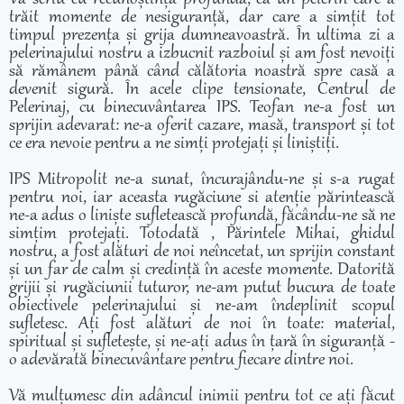
trăit momente de nesiguranță, dar care a simțit tot
timpul prezența și grija dumneavoastră. În ultima zi a
pelerinajului nostru a izbucnit razboiul și am fost nevoiți
să rămânem până când călătoria noastră spre casă a
devenit sigură. În acele clipe tensionate, Centrul de
Pelerinaj, cu binecuvântarea IPS. Teofan ne-a fost un
sprijin adevarat: ne-a oferit cazare, masă, transport și tot
ce era nevoie pentru a ne simți protejați și liniștiți.
IPS Mitropolit ne-a sunat, încurajându-ne și s-a rugat
pentru noi, iar aceasta rugăciune si atenție părintească
ne-a adus o liniște sufletească profundă, făcându-ne să ne
simțim protejați. Totodată , Părintele Mihai, ghidul
nostru, a fost alături de noi neîncetat, un sprijin constant
și un far de calm și credință în aceste momente. Datorită
grijii și rugăciunii tuturor, ne-am putut bucura de toate
obiectivele pelerinajului și ne-am îndeplinit scopul
sufletesc. Ați fost alături de noi în toate: material,
spiritual și sufletește, și ne-ați adus în țară în siguranță -
o adevărată binecuvântare pentru fiecare dintre noi.
Vă mulțumesc din adâncul inimii pentru tot ce ați făcut