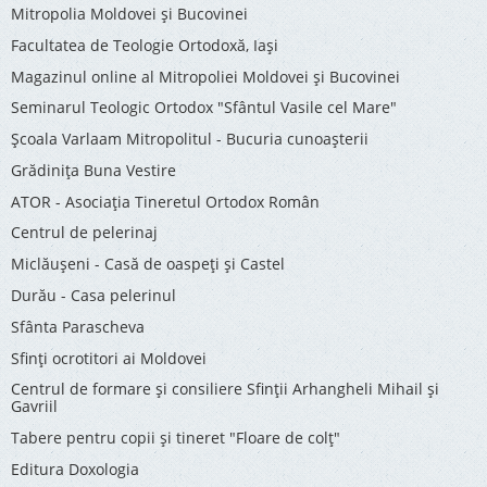
Mitropolia Moldovei și Bucovinei
Facultatea de Teologie Ortodoxă, Iaşi
Magazinul online al Mitropoliei Moldovei și Bucovinei
Seminarul Teologic Ortodox "Sfântul Vasile cel Mare"
Şcoala Varlaam Mitropolitul - Bucuria cunoaşterii
Grădinița Buna Vestire
ATOR - Asociaţia Tineretul Ortodox Român
Centrul de pelerinaj
Miclăușeni - Casă de oaspeţi şi Castel
Durău - Casa pelerinul
Sfânta Parascheva
Sfinți ocrotitori ai Moldovei
Centrul de formare și consiliere Sfinții Arhangheli Mihail și
Gavriil
Tabere pentru copii şi tineret "Floare de colţ"
Editura Doxologia