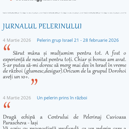
JURNALUL PELERINULUI
4 Martie 2026
Pelerin grup Israel 21 - 28 februarie 2026
Sărut mâna și mulțumim pentru tot. A fost o
experiență de neuitat pentru toți. Chiar și bonus am avut.
S-ar putea să-mi doresc să merg mai des în Israel în vreme
de război (glumesc,desigur).Oricum de la grupul Dorohoi
aveți un 10+.
4 Martie 2026
Un pelerin prins în război
Dragă echipă a Centrului de Pelerinaj Cuvioasa
Parascheva - Iași
Vă scriu cu recunoștință profundă, ca un pelerin care a