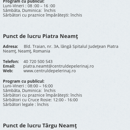
Program cu publicul:
Luni-Vineri : 08 :00 – 16 :00
Sâmbăta, Duminica: închis
Sărbători cu praznice împărătești: închis
Punct de lucru Piatra Neamț
Adresa:
Bld. Traian, nr. 3A, lângă Spitalul Județean Piatra
Neamț, Neamț, Romania
Telefon:
40 720 500 543
Email:
piatra.neamt@centruldepelerinaj.ro
Web:
www.centruldepelerinaj.ro
Program cu publicul:
Luni-Vineri : 08:00 – 16:00
Sâmbăta, Duminica: închis
Sărbători cu praznice împărătești: închis
Sărbători cu Cruce Rosie: 12:00 - 16:00
Sărbători legale : închis
Punct de lucru Târgu Neamț