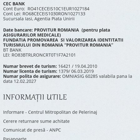
CEC BANK
Cont Euro: RO41CECEIS10C1EUR1027184
Cont Lei: RO68CECEIS1030RON1027133
Sucursala Iasi, Agentia Piata Unirii
Date bancare: PROVITUR ROMANIA (pentru plata
ASIGURARILOR MEDICALE)
FUNDATIA PROMOVAREA SI VALORIZAREA IDENTITATII
TURISMULUI DIN ROMANIA “PROVITUR ROMANIA”
BT BANK
LEI: RO83BTRLRONCRT0T1F7A2101
Numar brevet de turism:
16421 / 19.04.2010
Numar licenta de turism:
1379/ 06.03.2019
Numar polita de asigurare:
OMNIASIG 60285 valabila pana la
data 12.02.2027
INFORMAŢII UTILE
Informare - Centrul Mitropolitan de Pelerinaj
Cerere returnare sume achitate
Comunicat de presă - ANPC
Pașapoarte