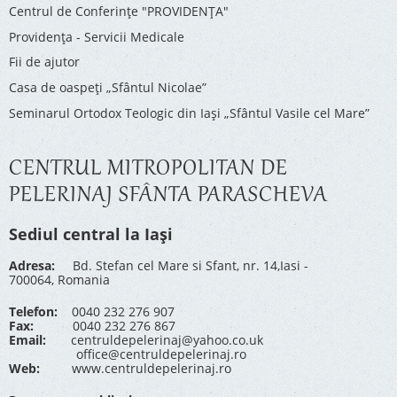
Centrul de Conferinţe "PROVIDENŢA"
Providenţa - Servicii Medicale
Fii de ajutor
Casa de oaspeți „Sfântul Nicolae”
Seminarul Ortodox Teologic din Iași „Sfântul Vasile cel Mare”
CENTRUL MITROPOLITAN DE
PELERINAJ SFÂNTA PARASCHEVA
Sediul central la Iași
Adresa:
Bd. Stefan cel Mare si Sfant, nr. 14,Iasi -
700064, Romania
Telefon:
0040 232 276 907
Fax:
0040 232 276 867
Email:
centruldepelerinaj@yahoo.co.uk
office@centruldepelerinaj.ro
Web:
www.centruldepelerinaj.ro