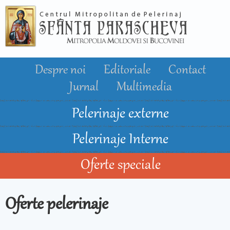
Mergi la
conţinutul
principal
Despre noi
Editoriale
Contact
Jurnal
Multimedia
Pelerinaje externe
Pelerinaje Interne
Oferte speciale
Oferte pelerinaje