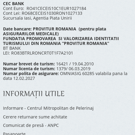
CEC BANK
Cont Euro: RO41CECEIS10C1EUR1027184
Cont Lei: RO68CECEIS1030RON1027133
Sucursala Iasi, Agentia Piata Unirii
Date bancare: PROVITUR ROMANIA (pentru plata
ASIGURARILOR MEDICALE)
FUNDATIA PROMOVAREA SI VALORIZAREA IDENTITATII
TURISMULUI DIN ROMANIA “PROVITUR ROMANIA”
BT BANK
LEI: RO83BTRLRONCRT0T1F7A2101
Numar brevet de turism:
16421 / 19.04.2010
Numar licenta de turism:
1379/ 06.03.2019
Numar polita de asigurare:
OMNIASIG 60285 valabila pana la
data 12.02.2027
INFORMAŢII UTILE
Informare - Centrul Mitropolitan de Pelerinaj
Cerere returnare sume achitate
Comunicat de presă - ANPC
Pașapoarte