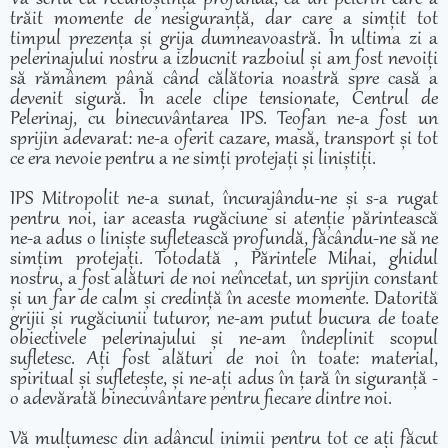
trăit momente de nesiguranță, dar care a simțit tot
timpul prezența și grija dumneavoastră. În ultima zi a
pelerinajului nostru a izbucnit razboiul și am fost nevoiți
să rămânem până când călătoria noastră spre casă a
devenit sigură. În acele clipe tensionate, Centrul de
Pelerinaj, cu binecuvântarea IPS. Teofan ne-a fost un
sprijin adevarat: ne-a oferit cazare, masă, transport și tot
ce era nevoie pentru a ne simți protejați și liniștiți.
IPS Mitropolit ne-a sunat, încurajându-ne și s-a rugat
pentru noi, iar aceasta rugăciune si atenție părintească
ne-a adus o liniște sufletească profundă, făcându-ne să ne
simțim protejați. Totodată , Părintele Mihai, ghidul
nostru, a fost alături de noi neîncetat, un sprijin constant
și un far de calm și credință în aceste momente. Datorită
grijii și rugăciunii tuturor, ne-am putut bucura de toate
obiectivele pelerinajului și ne-am îndeplinit scopul
sufletesc. Ați fost alături de noi în toate: material,
spiritual și sufletește, și ne-ați adus în țară în siguranță -
o adevărată binecuvântare pentru fiecare dintre noi.
Vă mulțumesc din adâncul inimii pentru tot ce ați făcut