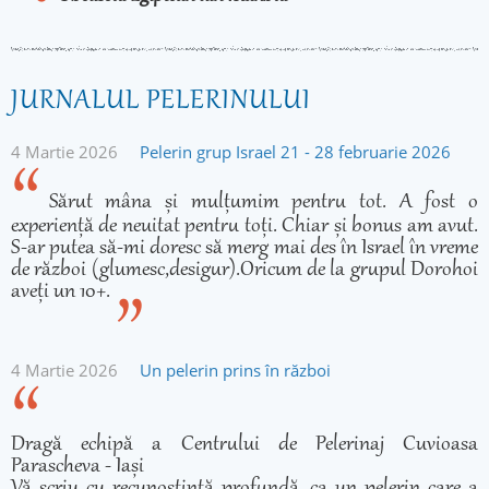
JURNALUL PELERINULUI
4 Martie 2026
Pelerin grup Israel 21 - 28 februarie 2026
Sărut mâna și mulțumim pentru tot. A fost o
experiență de neuitat pentru toți. Chiar și bonus am avut.
S-ar putea să-mi doresc să merg mai des în Israel în vreme
de război (glumesc,desigur).Oricum de la grupul Dorohoi
aveți un 10+.
4 Martie 2026
Un pelerin prins în război
Dragă echipă a Centrului de Pelerinaj Cuvioasa
Parascheva - Iași
Vă scriu cu recunoștință profundă, ca un pelerin care a