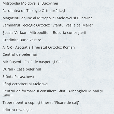
Mitropolia Moldovei și Bucovinei
Facultatea de Teologie Ortodoxă, Iaşi
Magazinul online al Mitropoliei Moldovei și Bucovinei
Seminarul Teologic Ortodox "Sfântul Vasile cel Mare"
Şcoala Varlaam Mitropolitul - Bucuria cunoaşterii
Grădinița Buna Vestire
ATOR - Asociaţia Tineretul Ortodox Român
Centrul de pelerinaj
Miclăușeni - Casă de oaspeţi şi Castel
Durău - Casa pelerinul
Sfânta Parascheva
Sfinți ocrotitori ai Moldovei
Centrul de formare și consiliere Sfinții Arhangheli Mihail și
Gavriil
Tabere pentru copii şi tineret "Floare de colţ"
Editura Doxologia