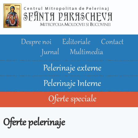
Mergi la
conţinutul
principal
Despre noi
Editoriale
Contact
Jurnal
Multimedia
Pelerinaje externe
Pelerinaje Interne
Oferte speciale
Oferte pelerinaje