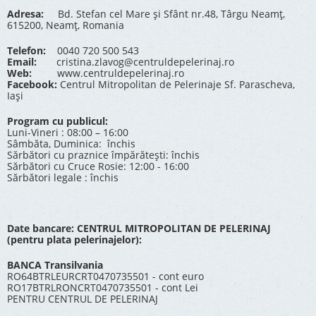
Adresa:
Bd. Stefan cel Mare și Sfânt nr.48, Târgu Neamț,
615200, Neamț, Romania
Telefon:
0040 720 500 543
Email:
cristina.zlavog@centruldepelerinaj.ro
Web:
www.centruldepelerinaj.ro
Facebook:
Centrul Mitropolitan de Pelerinaje Sf. Parascheva,
Iași
Program cu publicul:
Luni-Vineri : 08:00 – 16:00
Sâmbăta, Duminica: închis
Sărbători cu praznice împărătești: închis
Sărbători cu Cruce Rosie: 12:00 - 16:00
Sărbători legale : închis
Date bancare: CENTRUL MITROPOLITAN DE PELERINAJ
(pentru plata pelerinajelor):
BANCA Transilvania
RO64BTRLEURCRT0470735501 - cont euro
RO17BTRLRONCRT0470735501 - cont Lei
PENTRU CENTRUL DE PELERINAJ