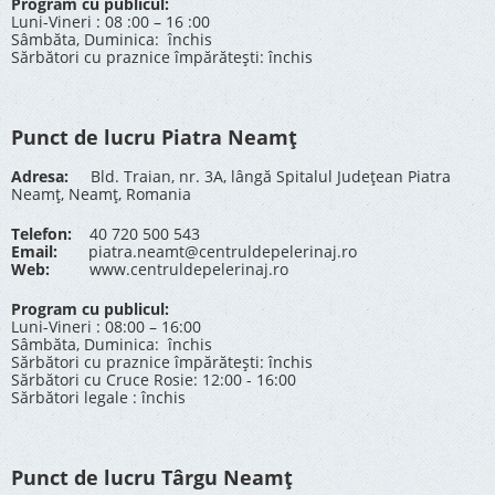
Program cu publicul:
Luni-Vineri : 08 :00 – 16 :00
Sâmbăta, Duminica: închis
Sărbători cu praznice împărătești: închis
Punct de lucru Piatra Neamț
Adresa:
Bld. Traian, nr. 3A, lângă Spitalul Județean Piatra
Neamț, Neamț, Romania
Telefon:
40 720 500 543
Email:
piatra.neamt@centruldepelerinaj.ro
Web:
www.centruldepelerinaj.ro
Program cu publicul:
Luni-Vineri : 08:00 – 16:00
Sâmbăta, Duminica: închis
Sărbători cu praznice împărătești: închis
Sărbători cu Cruce Rosie: 12:00 - 16:00
Sărbători legale : închis
Punct de lucru Târgu Neamț