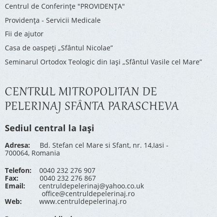
Centrul de Conferinţe "PROVIDENŢA"
Providenţa - Servicii Medicale
Fii de ajutor
Casa de oaspeți „Sfântul Nicolae”
Seminarul Ortodox Teologic din Iași „Sfântul Vasile cel Mare”
CENTRUL MITROPOLITAN DE
PELERINAJ SFÂNTA PARASCHEVA
Sediul central la Iași
Adresa:
Bd. Stefan cel Mare si Sfant, nr. 14,Iasi -
700064, Romania
Telefon:
0040 232 276 907
Fax:
0040 232 276 867
Email:
centruldepelerinaj@yahoo.co.uk
office@centruldepelerinaj.ro
Web:
www.centruldepelerinaj.ro