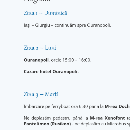
Ziua 1 – Duminică
Iași – Giurgiu – continuăm spre Ouranopoli.
Ziua 2 – Luni
Ouranopoli
, orele 15:00 – 16:00.
Cazare hotel Ouranopoli.
Ziua 3 – Marți
Îmbarcare pe ferryboat ora 6:30 până la
M-rea
Doch
Ne deplasăm pedestru până la
M-rea Xenofont
(a
Pantelimon (Rusikon)
- ne deplasăm cu Microbus s