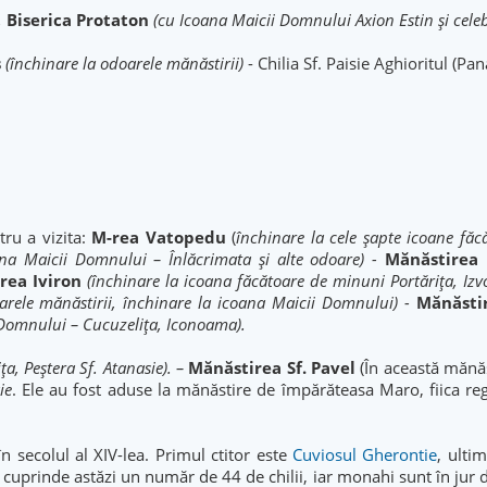
,
Biserica Protaton
(cu Icoana Maicii Domnului Axion Estin și celeb
ș
(închinare la odoarele mănăstirii)
- Chilia Sf. Paisie Aghioritul (Pa
tru a vizita:
M-rea Vatopedu
(
închinare la cele șapte icoane făcă
oana Maicii Domnului – Înlăcrimata și alte odoare) -
Mănăstirea
rea Iviron
(închinare la icoana făcătoare de minuni Portărița, Iz
arele mănăstirii, închinare la icoana Maicii Domnului) -
Mănăsti
i Domnului – Cucuzeliţa, Iconoama).
, Peștera Sf. Atanasie). –
Mănăstirea Sf. Pavel
(În această mănăs
ie
. Ele au fost aduse la mănăstire de împărăteasa Maro, fiica rege
în secolul al XIV-lea. Primul ctitor este
Cuviosul Gherontie
, ulti
l cuprinde astăzi un număr de 44 de chilii, iar monahi sunt în jur d