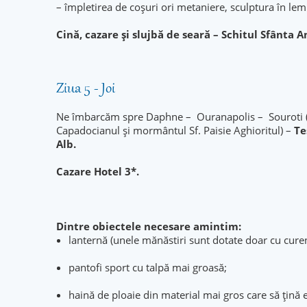
– împletirea de coşuri ori metaniere, sculptura în lem
Cină, cazare și slujbă de seară – Schitul Sfânta A
Ziua 5 - Joi
Ne îmbarcăm spre Daphne – Ouranapolis – Souroti (în 
Capadocianul și mormântul Sf. Paisie Aghioritul) –
Te
Alb.
Cazare Hotel 3*.
Dintre obiectele necesare amintim:
lanternă (unele mănăstiri sunt dotate doar cu cure
pantofi sport cu talpă mai groasă;
haină de ploaie din material mai gros care să țină 