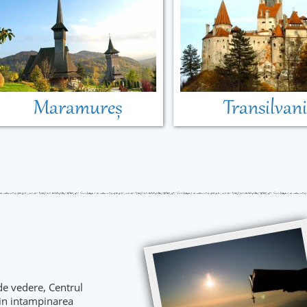
Maramureș
Transilvan
de vedere, Centrul
 in intampinarea