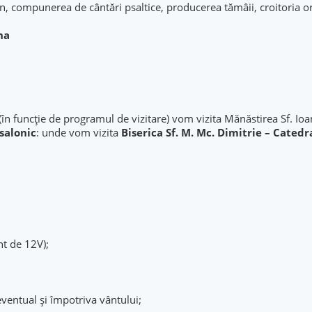
n, compunerea de cântări psaltice, producerea tămâii, croitoria or
na
funcție de programul de vizitare) vom vizita Mănăstirea Sf. Ioan 
salonic
: unde vom vizita
Biserica Sf. M. Mc. Dimitrie – Catedr
nt de 12V);
eventual și împotriva vântului;