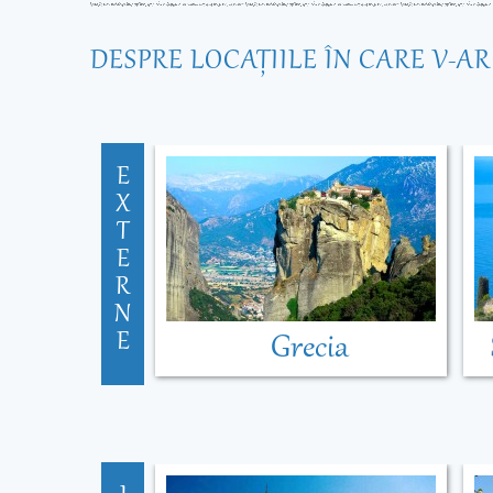
DESPRE LOCAŢIILE ÎN CARE V-A
E
X
T
E
R
N
E
Grecia