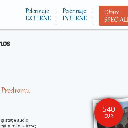
Mergi la
conţinutul
Pelerinaje
Pelerinaje
Oferte
principal
EXTERNE
INTERNE
SPECIAL
thos
Prodromu
540
EUR
 și stație audio;
 regim mănăstiresc;