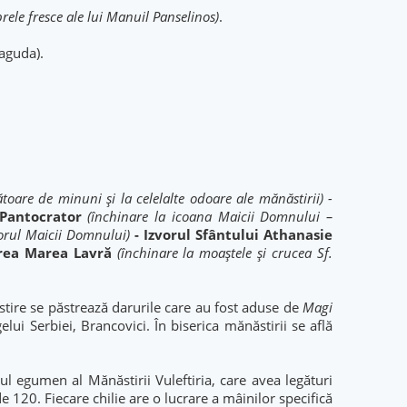
rele fresce ale lui Manuil Panselinos)
.
naguda).
toare de minuni și la celelalte odoare ale mănăstirii) -
 Pantocrator
(închinare la icoana
Maicii Domnului –
vorul Maicii Domnului)
- Izvorul Sfântului Athanasie
rea Marea Lavră
(închinare la moaștele și crucea Sf.
tire se păstrează darurile care au fost aduse de
Magi
lui Serbiei, Brancovici. În biserica mănăstirii se află
mul egumen al Mănăstirii Vuleftiria, care avea legături
e 120. Fiecare chilie are o lucrare a mâinilor specifică