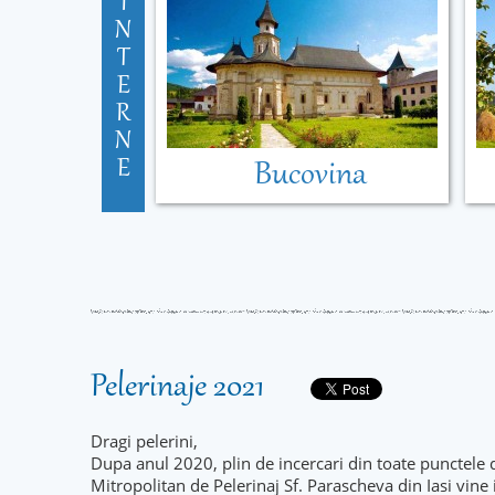
I
N
T
E
R
N
E
Bucovina
Pelerinaje 2021
Dragi pelerini,
Dupa anul 2020, plin de incercari din toate punctele 
Mitropolitan de Pelerinaj Sf. Parascheva din Iasi vine