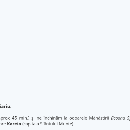
iariu
.
prox 45 min.) și ne închinăm la odoarele Mănăstirii
(Icoana S
pre
Kareia
(capitala Sfântului Munte).