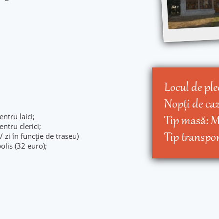
Locul de ple
Nopţi de ca
ntru laici;
Tip masă:
M
ntru clerici;
Tip transpo
zi în funcție de traseu)
lis (32 euro);