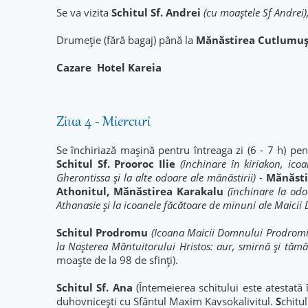
Se va vizita
Schitul Sf. Andrei
(cu moaștele Sf Andrei)
Drumeție (fără bagaj) până la
Mănăstirea Cutlumu
Cazare
Hotel Kareia
Ziua 4 - Miercuri
Se închiriază mașină pentru întreaga zi (6 - 7 h) pen
Schitul Sf. Prooroc Ilie
(închinare în kiriakon, ic
Gherontissa și la alte odoare ale mănăstirii) -
Mănăsti
Athonitul, Mănăstirea Karakalu
(închinare la odo
Athanasie și la icoanele făcătoare de minuni ale Maici
Schitul Prodromu
(Icoana Maicii Domnului Prodromița
la Nașterea Mântuitorului Hristos: aur, smirnă și tămâ
moaște de la 98 de sfinți).
Schitul Sf. Ana
(Întemeierea schitului este atestată 
duhovniceşti cu Sfântul Maxim Kavsokalivitul.
S
chitu