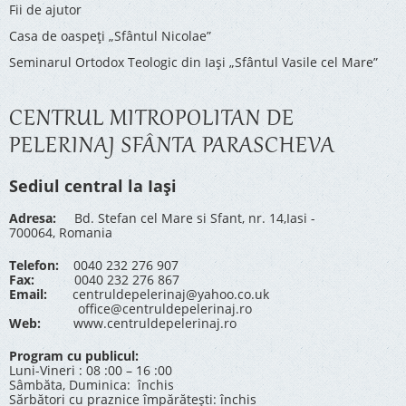
Fii de ajutor
Casa de oaspeți „Sfântul Nicolae”
Seminarul Ortodox Teologic din Iași „Sfântul Vasile cel Mare”
CENTRUL MITROPOLITAN DE
PELERINAJ SFÂNTA PARASCHEVA
Sediul central la Iași
Adresa:
Bd. Stefan cel Mare si Sfant, nr. 14,Iasi -
700064, Romania
Telefon:
0040 232 276 907
Fax:
0040 232 276 867
Email:
centruldepelerinaj@yahoo.co.uk
office@centruldepelerinaj.ro
Web:
www.centruldepelerinaj.ro
Program cu publicul:
Luni-Vineri : 08 :00 – 16 :00
Sâmbăta, Duminica: închis
Sărbători cu praznice împărătești: închis