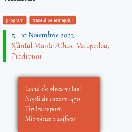
program
traseul pelerinajului
5
-
10 Noiembrie 2023
Sfântul Munte Athos
Vatopedou
Prodromu
Locul de plecare:
Iaşi
Nopţi de cazare:
450
Tip transport:
Microbuz clasificat