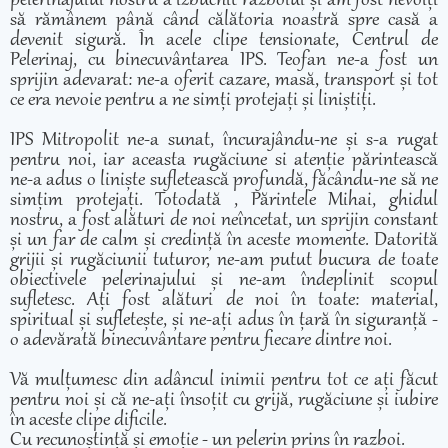
pelerinajului nostru a izbucnit razboiul și am fost nevoiți
să rămânem până când călătoria noastră spre casă a
devenit sigură. În acele clipe tensionate, Centrul de
Pelerinaj, cu binecuvântarea IPS. Teofan ne-a fost un
sprijin adevarat: ne-a oferit cazare, masă, transport și tot
ce era nevoie pentru a ne simți protejați și liniștiți.
IPS Mitropolit ne-a sunat, încurajându-ne și s-a rugat
pentru noi, iar aceasta rugăciune si atenție părintească
ne-a adus o liniște sufletească profundă, făcându-ne să ne
simțim protejați. Totodată , Părintele Mihai, ghidul
nostru, a fost alături de noi neîncetat, un sprijin constant
și un far de calm și credință în aceste momente. Datorită
grijii și rugăciunii tuturor, ne-am putut bucura de toate
obiectivele pelerinajului și ne-am îndeplinit scopul
sufletesc. Ați fost alături de noi în toate: material,
spiritual și sufletește, și ne-ați adus în țară în siguranță -
o adevărată binecuvântare pentru fiecare dintre noi.
Vă mulțumesc din adâncul inimii pentru tot ce ați făcut
pentru noi și că ne-ați însoțit cu grijă, rugăciune și iubire
în aceste clipe dificile.
Cu recunoștință și emoție - un pelerin prins în razboi.