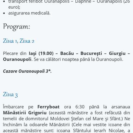
transport feribot Ouranapolis – Daphne – Ouranapolis (26
euro);
asigurarea medicală.
Program:
Ziua 1, Ziua 2
Plecare din
Iași (19.00) – Bacău –
București – Giurgiu –
Ouranoupoli
. Se va călători noaptea până la Ouranoupoli.
Cazare Ouranoupoli 3*.
Ziua 3
Îmbarcare pe
Ferryboat
ora 6:30 până la arsanaua
Mănăstirii Grigoriu
(această mănăstire a fost refăcută din
temelii de domnitorul Moldovei Ștefan cel Mare și Sfânt.) Ne
închinăm la odoarele Mănăstirii (Cele mai vestite icoane din
această mănăstire sunt: icoana Sfântului Ierarh Nicolae, a