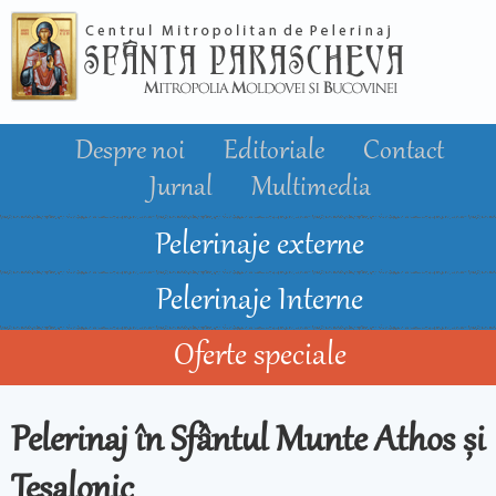
Mergi la
conţinutul
principal
Despre noi
Editoriale
Contact
Jurnal
Multimedia
Pelerinaje externe
Pelerinaje Interne
Oferte speciale
Pelerinaj în Sfântul Munte Athos și
Tesalonic