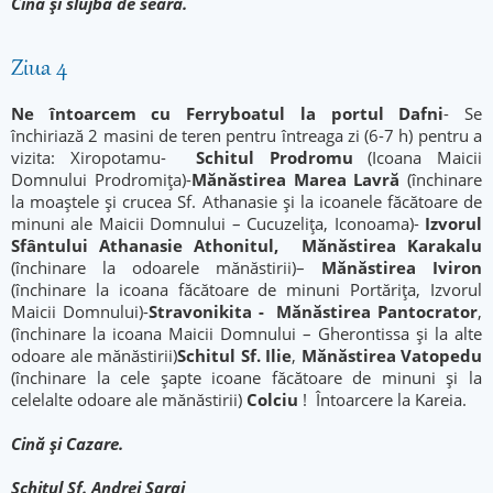
Cină și slujbă de seară.
Ziua 4
Ne întoarcem cu Ferryboatul la portul Dafni
- Se
închiriază 2 masini de teren pentru întreaga zi (6-7 h) pentru a
vizita: Xiropotamu-
Schitul Prodromu
(Icoana Maicii
Domnului Prodromița)-
Mănăstirea Marea Lavră
(închinare
la moaștele și crucea Sf. Athanasie și la icoanele făcătoare de
minuni ale Maicii Domnului – Cucuzeliţa, Iconoama)-
Izvorul
Sfântului Athanasie Athonitul, Mănăstirea Karakalu
(închinare la odoarele mănăstirii)–
Mănăstirea Iviron
(închinare la icoana făcătoare de minuni Portărița, Izvorul
Maicii Domnului)-
Stravonikita
-
Mănăstirea Pantocrator
,
(închinare la icoana Maicii Domnului – Gherontissa și la alte
odoare ale mănăstirii)
Schitul Sf. Ilie
,
Mănăstirea Vatopedu
(închinare la cele șapte icoane făcătoare de minuni și la
celelalte odoare ale mănăstirii)
Colciu
! Întoarcere la Kareia.
Cină și Cazare.
Schitul Sf. Andrei Sarai