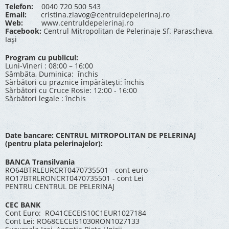
Telefon:
0040 720 500 543
Email:
cristina.zlavog@centruldepelerinaj.ro
Web:
www.centruldepelerinaj.ro
Facebook:
Centrul Mitropolitan de Pelerinaje Sf. Parascheva,
Iași
Program cu publicul:
Luni-Vineri : 08:00 – 16:00
Sâmbăta, Duminica: închis
Sărbători cu praznice împărătești: închis
Sărbători cu Cruce Rosie: 12:00 - 16:00
Sărbători legale : închis
Date bancare: CENTRUL MITROPOLITAN DE PELERINAJ
(pentru plata pelerinajelor):
BANCA Transilvania
RO64BTRLEURCRT0470735501 - cont euro
RO17BTRLRONCRT0470735501 - cont Lei
PENTRU CENTRUL DE PELERINAJ
CEC BANK
Cont Euro: RO41CECEIS10C1EUR1027184
Cont Lei: RO68CECEIS1030RON1027133