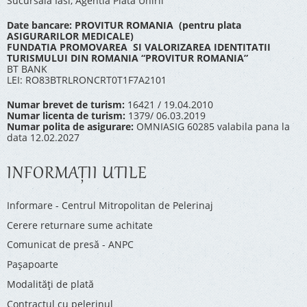
Sucursala Iasi, Agentia Piata Unirii
Date bancare: PROVITUR ROMANIA (pentru plata
ASIGURARILOR MEDICALE)
FUNDATIA PROMOVAREA SI VALORIZAREA IDENTITATII
TURISMULUI DIN ROMANIA “PROVITUR ROMANIA”
BT BANK
LEI: RO83BTRLRONCRT0T1F7A2101
Numar brevet de turism:
16421 / 19.04.2010
Numar licenta de turism:
1379/ 06.03.2019
Numar polita de asigurare:
OMNIASIG 60285 valabila pana la
data 12.02.2027
INFORMAŢII UTILE
Informare - Centrul Mitropolitan de Pelerinaj
Cerere returnare sume achitate
Comunicat de presă - ANPC
Pașapoarte
Modalități de plată
Contractul cu pelerinul