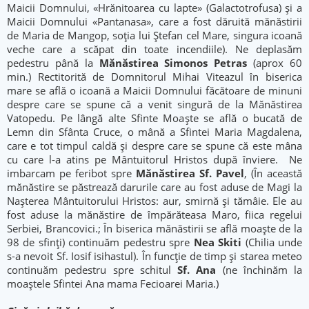
Maicii Domnului, «Hrănitoarea cu lapte» (Galactotrofusa) și a
Maicii Domnului «Pantanasa», care a fost dăruită mănăstirii
de Maria de Mangop, soția lui Ștefan cel Mare, singura icoană
veche care a scăpat din toate incendiile). Ne deplasăm
pedestru până la
Mănăstirea Simonos Petras
(aprox 60
min.) Rectitorită de Domnitorul Mihai Viteazul în biserica
mare se află o icoană a Maicii Domnului făcătoare de minuni
despre care se spune că a venit singură de la Mănăstirea
Vatopedu. Pe lângă alte Sfinte Moaște se află o bucată de
Lemn din Sfânta Cruce, o mână a Sfintei Maria Magdalena,
care e tot timpul caldă și despre care se spune că este mâna
cu care l-a atins pe Mântuitorul Hristos după înviere. Ne
imbarcam pe feribot spre
Mănăstirea Sf. Pavel
, (În această
mănăstire se păstrează darurile care au fost aduse de Magi la
Nașterea Mântuitorului Hristos: aur, smirnă și tămâie. Ele au
fost aduse la mănăstire de împărăteasa Maro, fiica regelui
Serbiei, Brancovici.; În biserica mănăstirii se află moaște de la
98 de sfinți) continuăm pedestru spre
Nea Skiti
(Chilia unde
s-a nevoit Sf. Iosif isihastul). În funcție de timp și starea meteo
continuăm pedestru spre schitul
Sf. Ana
(ne închinăm la
moaștele Sfintei Ana mama Fecioarei Maria.)