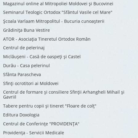
Magazinul online al Mitropoliei Moldovei și Bucovinei
Seminarul Teologic Ortodox "Sfântul Vasile cel Mare"
Şcoala Varlaam Mitropolitul - Bucuria cunoaşterii
Grădinița Buna Vestire
ATOR - Asociaţia Tineretul Ortodox Român
Centrul de pelerinaj
Miclăușeni - Casă de oaspeţi şi Castel
Durău - Casa pelerinul
Sfânta Parascheva
Sfinți ocrotitori ai Moldovei
Centrul de formare și consiliere Sfinții Arhangheli Mihail și
Gavriil
Tabere pentru copii şi tineret "Floare de colţ"
Editura Doxologia
Centrul de Conferinţe "PROVIDENŢA"
Providenţa - Servicii Medicale