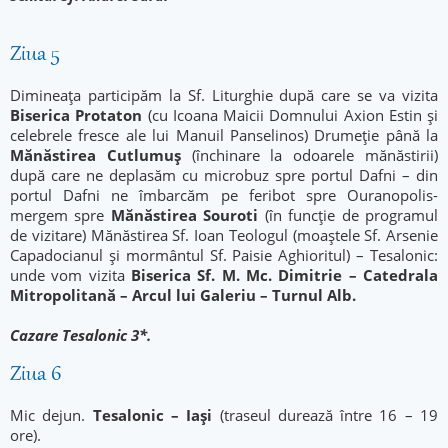
Ziua 5
Dimineața participăm la Sf. Liturghie după care se va vizita
Biserica Protaton
(cu Icoana Maicii Domnului Axion Estin și
celebrele fresce ale lui Manuil Panselinos) Drumeție până la
Mănăstirea Cutlumuș
(închinare la odoarele mănăstirii)
după care ne deplasăm cu microbuz spre portul Dafni – din
portul Dafni ne îmbarcăm pe feribot spre Ouranopolis-
mergem spre
Mănăstirea Souroti
(în funcție de programul
de vizitare) Mănăstirea Sf. Ioan Teologul (moaștele Sf. Arsenie
Capadocianul și mormântul Sf. Paisie Aghioritul) – Tesalonic:
unde vom vizita
Biserica Sf. M. Mc. Dimitrie – Catedrala
Mitropolitană – Arcul lui Galeriu – Turnul Alb.
Cazare Tesalonic 3*.
Ziua 6
Mic dejun.
Tesalonic – Iași
(traseul durează între 16 – 19
ore).