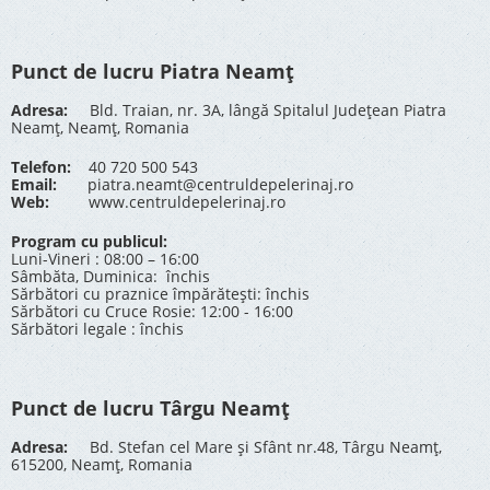
Punct de lucru Piatra Neamț
Adresa:
Bld. Traian, nr. 3A, lângă Spitalul Județean Piatra
Neamț, Neamț, Romania
Telefon:
40 720 500 543
Email:
piatra.neamt@centruldepelerinaj.ro
Web:
www.centruldepelerinaj.ro
Program cu publicul:
Luni-Vineri : 08:00 – 16:00
Sâmbăta, Duminica: închis
Sărbători cu praznice împărătești: închis
Sărbători cu Cruce Rosie: 12:00 - 16:00
Sărbători legale : închis
Punct de lucru Târgu Neamț
Adresa:
Bd. Stefan cel Mare și Sfânt nr.48, Târgu Neamț,
615200, Neamț, Romania