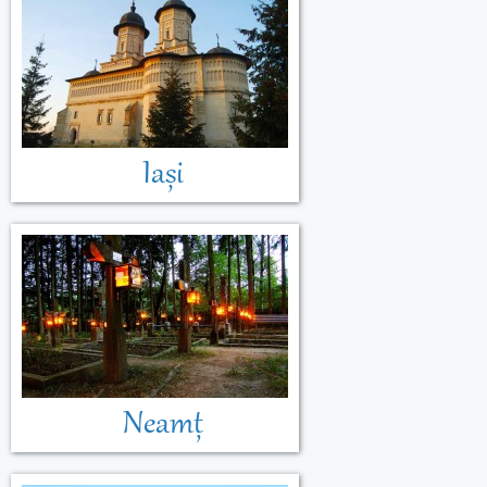
Muntenegru
Iași
Neamț