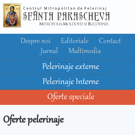
Mergi la
conţinutul
principal
Despre noi
Editoriale
Contact
Jurnal
Multimedia
Pelerinaje externe
Pelerinaje Interne
Oferte speciale
Oferte pelerinaje