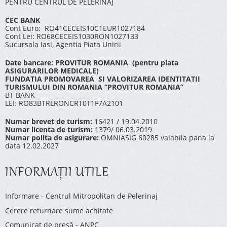
PENTRU CENTRUL DE PELERINAJ
CEC BANK
Cont Euro: RO41CECEIS10C1EUR1027184
Cont Lei: RO68CECEIS1030RON1027133
Sucursala Iasi, Agentia Piata Unirii
Date bancare: PROVITUR ROMANIA (pentru plata
ASIGURARILOR MEDICALE)
FUNDATIA PROMOVAREA SI VALORIZAREA IDENTITATII
TURISMULUI DIN ROMANIA “PROVITUR ROMANIA”
BT BANK
LEI: RO83BTRLRONCRT0T1F7A2101
Numar brevet de turism:
16421 / 19.04.2010
Numar licenta de turism:
1379/ 06.03.2019
Numar polita de asigurare:
OMNIASIG 60285 valabila pana la
data 12.02.2027
INFORMAŢII UTILE
Informare - Centrul Mitropolitan de Pelerinaj
Cerere returnare sume achitate
Comunicat de presă - ANPC