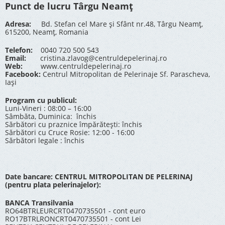
Punct de lucru Târgu Neamț
Adresa:
Bd. Stefan cel Mare și Sfânt nr.48, Târgu Neamț,
615200, Neamț, Romania
Telefon:
0040 720 500 543
Email:
cristina.zlavog@centruldepelerinaj.ro
Web:
www.centruldepelerinaj.ro
Facebook:
Centrul Mitropolitan de Pelerinaje Sf. Parascheva,
Iași
Program cu publicul:
Luni-Vineri : 08:00 – 16:00
Sâmbăta, Duminica: închis
Sărbători cu praznice împărătești: închis
Sărbători cu Cruce Rosie: 12:00 - 16:00
Sărbători legale : închis
Date bancare: CENTRUL MITROPOLITAN DE PELERINAJ
(pentru plata pelerinajelor):
BANCA Transilvania
RO64BTRLEURCRT0470735501 - cont euro
RO17BTRLRONCRT0470735501 - cont Lei