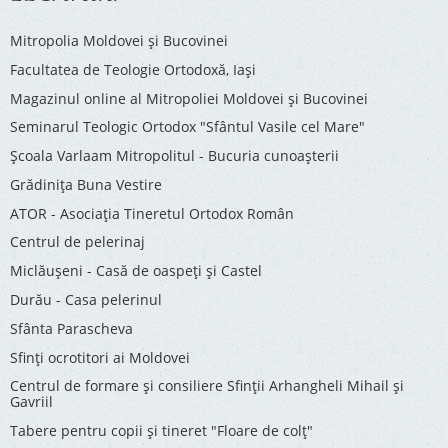
Mitropolia Moldovei și Bucovinei
Facultatea de Teologie Ortodoxă, Iaşi
Magazinul online al Mitropoliei Moldovei și Bucovinei
Seminarul Teologic Ortodox "Sfântul Vasile cel Mare"
Şcoala Varlaam Mitropolitul - Bucuria cunoaşterii
Grădinița Buna Vestire
ATOR - Asociaţia Tineretul Ortodox Român
Centrul de pelerinaj
Miclăușeni - Casă de oaspeţi şi Castel
Durău - Casa pelerinul
Sfânta Parascheva
Sfinți ocrotitori ai Moldovei
Centrul de formare și consiliere Sfinții Arhangheli Mihail și
Gavriil
Tabere pentru copii şi tineret "Floare de colţ"