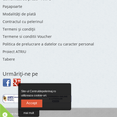
Pașapoarte
Modalități de plată
Contractul cu pelerinul
Termeni și condiții
Termene si conditii Voucher
Politica de prelucrare a datelor cu caracter personal
Proiect ATRIU
Tabere
Urmăriţi-ne pe
Site-ul Centruldepelerinaj.ro
utilizeaza cookie-uri.
Accept
Despre noi
|
Contact
mai mult