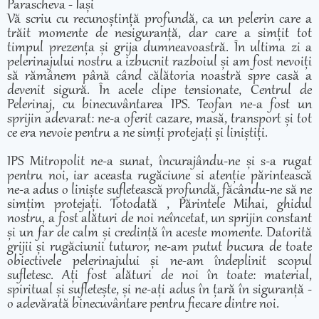
Parascheva - Iași
Vă scriu cu recunoștință profundă, ca un pelerin care a
trăit momente de nesiguranță, dar care a simțit tot
timpul prezența și grija dumneavoastră. În ultima zi a
pelerinajului nostru a izbucnit razboiul și am fost nevoiți
să rămânem până când călătoria noastră spre casă a
devenit sigură. În acele clipe tensionate, Centrul de
Pelerinaj, cu binecuvântarea IPS. Teofan ne-a fost un
sprijin adevarat: ne-a oferit cazare, masă, transport și tot
ce era nevoie pentru a ne simți protejați și liniștiți.
IPS Mitropolit ne-a sunat, încurajându-ne și s-a rugat
pentru noi, iar aceasta rugăciune si atenție părintească
ne-a adus o liniște sufletească profundă, făcându-ne să ne
simțim protejați. Totodată , Părintele Mihai, ghidul
nostru, a fost alături de noi neîncetat, un sprijin constant
și un far de calm și credință în aceste momente. Datorită
grijii și rugăciunii tuturor, ne-am putut bucura de toate
obiectivele pelerinajului și ne-am îndeplinit scopul
sufletesc. Ați fost alături de noi în toate: material,
spiritual și sufletește, și ne-ați adus în țară în siguranță -
o adevărată binecuvântare pentru fiecare dintre noi.