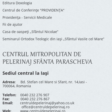
Editura Doxologia
Centrul de Conferinţe "PROVIDENŢA"
Providenţa - Servicii Medicale
Fii de ajutor
Casa de oaspeți „Sfântul Nicolae”
Seminarul Ortodox Teologic din Iași „Sfântul Vasile cel Mare”
CENTRUL MITROPOLITAN DE
PELERINAJ SFÂNTA PARASCHEVA
Sediul central la Iași
Adresa:
Bd. Stefan cel Mare si Sfant, nr. 14,Iasi -
700064, Romania
Telefon:
0040 232 276 907
Fax:
0040 232 276 867
Email:
centruldepelerinaj@yahoo.co.uk
office@centruldepelerinaj.ro
Web:
www.centruldepelerinaj.ro